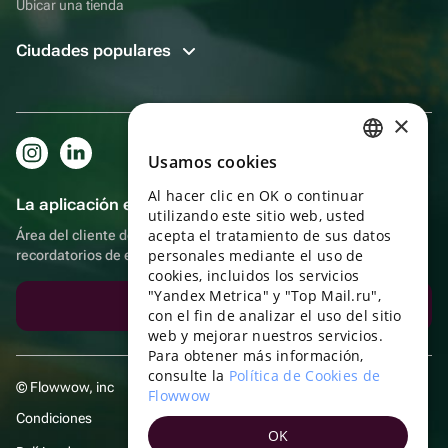
Ubicar una tienda
Ciudades populares
×
Usamos cookies
RUSSIAN
Al hacer clic en OK o continuar
ENGLISH
La aplicación es aún más práctica.
utilizando este sitio web, usted
UKRAINIAN
acepta el tratamiento de sus datos
Área del cliente del destinatario, más bonos por compras y
personales mediante el uso de
recordatorios de eventos
PORTUGUESE
cookies, incluidos los servicios
"Yandex Metrica" y "Top Mail.ru",
SPANISH
Descargar la aplicación
con el fin de analizar el uso del sitio
web y mejorar nuestros servicios.
HUNGARIAN
Para obtener más información,
ITALIAN
consulte la
Política de Cookies de
© Flowwow, inc
Flowwow
FRENCH
Condiciones
OK
TURKISH