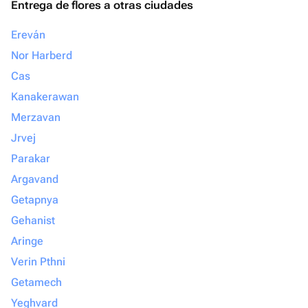
Entrega de flores a otras ciudades
Ereván
Nor Harberd
Cas
Kanakerawan
Merzavan
Jrvej
Parakar
Argavand
Getapnya
Gehanist
Aringe
Verin Pthni
Getamech
Yeghvard