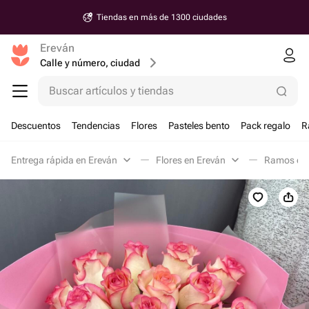
Tiendas en más de 1300 ciudades
Ereván
Calle y número, ciudad
Buscar artículos y tiendas
Descuentos
Tendencias
Flores
Pasteles bento
Pack regalo
R
Entrega rápida en Ereván
Flores en Ereván
Ramos clá