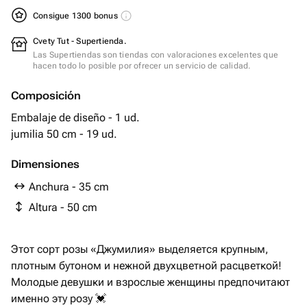
Consigue 1300 bonus
Cvety Tut - Supertienda.
Las Supertiendas son tiendas con valoraciones excelentes que
hacen todo lo posible por ofrecer un servicio de calidad.
Composición
Embalaje de diseño - 1 ud.
jumilia 50 cm - 19 ud.
Dimensiones
Anchura - 35 cm
Altura - 50 cm
Этот сорт розы «Джумилия» выделяется крупным,
плотным бутоном и нежной двухцветной расцветкой!
Молодые девушки и взрослые женщины предпочитают
именно эту розу 💓