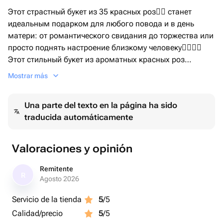
Этот страстный букет из 35 красных роз❤️‍🔥 станет
идеальным подарком для любого повода и в день
матери: от романтического свидания до торжества или
просто поднять настроение близкому человеку👩‍❤️‍💋‍👨
Этот стильный букет из ароматных красных роз
способен подарить радость и улыбку, он сможет
Mostrar más
выразить глубину искренних чувств
Una parte del texto en la página ha sido
traducida automáticamente
Valoraciones y opinión
Remitente
R
Agosto 2026
Servicio de la tienda
5
/5
Calidad/precio
5
/5