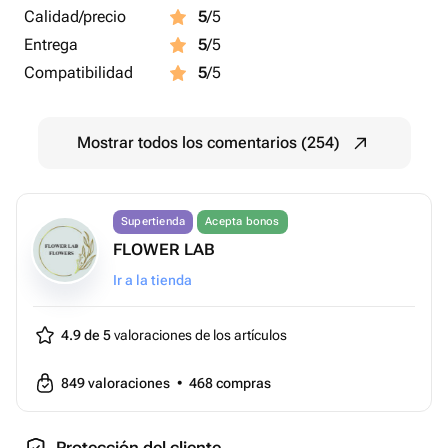
Calidad/precio
5
/5
Entrega
5
/5
Compatibilidad
5
/5
Mostrar todos los comentarios (254)
Supertienda
Acepta bonos
FLOWER LAB
Ir a la tienda
4.9 de 5
valoraciones de los artículos
849
valoraciones
•
468
compras
Protección del cliente