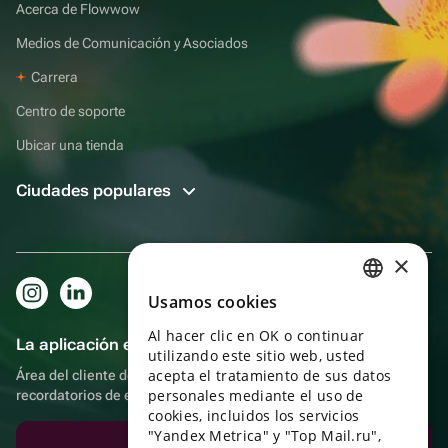
Acerca de Flowwow
Medios de Comunicación y Asociados
Carrera
Centro de soporte
Ubicar una tienda
Ciudades populares
×
Usamos cookies
RUSSIAN
Al hacer clic en OK o continuar
ENGLISH
La aplicación es aún más práctica.
utilizando este sitio web, usted
UKRAINIAN
acepta el tratamiento de sus datos
Área del cliente del destinatario, más bonos por compras y
personales mediante el uso de
recordatorios de eventos
PORTUGUESE
cookies, incluidos los servicios
"Yandex Metrica" y "Top Mail.ru",
SPANISH
Descargar la aplicación