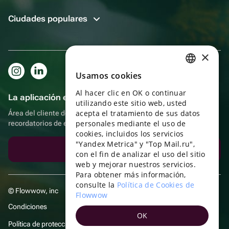
Ciudades populares
×
Usamos cookies
RUSSIAN
Al hacer clic en OK o continuar
ENGLISH
La aplicación es aún más práctica.
utilizando este sitio web, usted
UKRAINIAN
acepta el tratamiento de sus datos
Área del cliente del destinatario, más bonos por compras y
personales mediante el uso de
recordatorios de eventos
PORTUGUESE
cookies, incluidos los servicios
"Yandex Metrica" y "Top Mail.ru",
SPANISH
Descargar la aplicación
con el fin de analizar el uso del sitio
web y mejorar nuestros servicios.
HUNGARIAN
Para obtener más información,
ITALIAN
consulte la
Política de Cookies de
© Flowwow, inc
Flowwow
FRENCH
Condiciones
OK
TURKISH
Política de protección y privacidad de datos