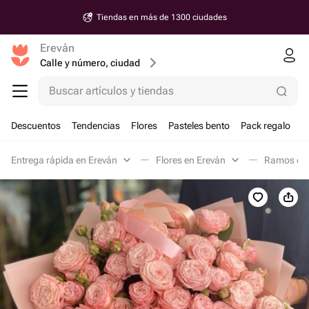
Tiendas en más de 1300 ciudades
Ereván
Calle y número, ciudad
Buscar artículos y tiendas
Descuentos
Tendencias
Flores
Pasteles bento
Pack regalo
Entrega rápida en Ereván
Flores en Ereván
Ramos clá