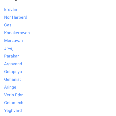
Ereván
Nor Harberd
Cas
Kanakerawan
Merzavan
Jrvej
Parakar
Argavand
Getapnya
Gehanist
Aringe
Verin Pthni
Getamech
Yeghvard