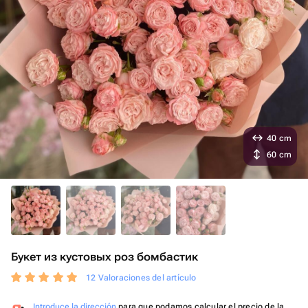
40 cm
60 cm
Букет из кустовых роз бомбастик
12 Valoraciones del artículo
Introduce la dirección
para que podamos calcular el precio de la