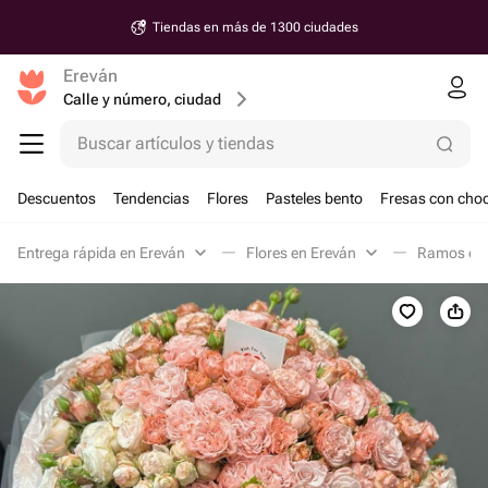
Tiendas en más de 1300 ciudades
Ereván
Calle y número, ciudad
Buscar artículos y tiendas
Descuentos
Tendencias
Flores
Pasteles bento
Fresas con choc
Entrega rápida en Ereván
Flores en Ereván
Ramos clá