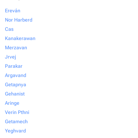
Ereván
Nor Harberd
Cas
Kanakerawan
Merzavan
Jrvej
Parakar
Argavand
Getapnya
Gehanist
Aringe
Verin Pthni
Getamech
Yeghvard