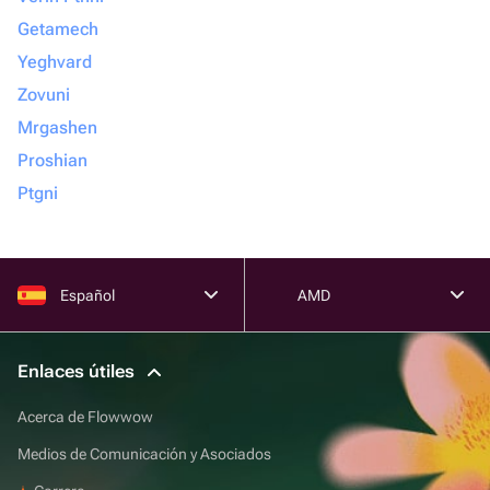
Getamech
Yeghvard
Zovuni
Mrgashen
Proshian
Ptgni
Español
AMD
Enlaces útiles
Acerca de Flowwow
Medios de Comunicación y Asociados