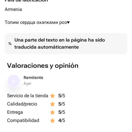
Armenia
Топим сердца охапками роз♥️
Una parte del texto en la página ha sido
traducida automáticamente
Valoraciones y opinión
Remitente
R
Ayer
Servicio de la tienda
5
/5
Calidad/precio
5
/5
Entrega
5
/5
Compatibilidad
4
/5