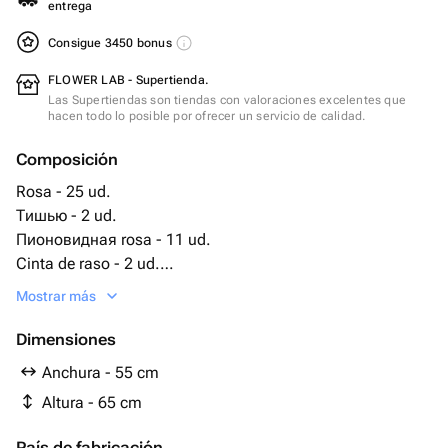
entrega
Consigue 3450 bonus
FLOWER LAB - Supertienda.
Las Supertiendas son tiendas con valoraciones excelentes que
hacen todo lo posible por ofrecer un servicio de calidad.
Composición
Rosa - 25 ud.
Тишью - 2 ud.
Пионовидная rosa - 11 ud.
Cinta de raso - 2 ud.
Embalaje de diseño - 5 ud.
Mostrar más
эакалипь - 5 ud.
Dimensiones
Anchura - 55 cm
Altura - 65 cm
País de fabricación