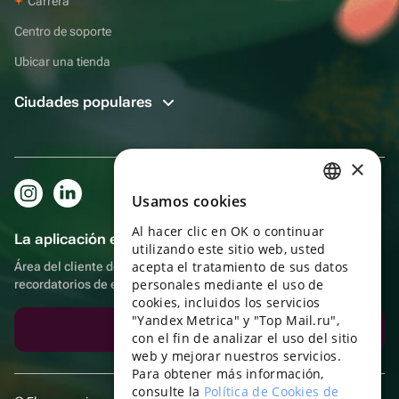
Carrera
Centro de soporte
Ubicar una tienda
Ciudades populares
×
Usamos cookies
RUSSIAN
Al hacer clic en OK o continuar
ENGLISH
La aplicación es aún más práctica.
utilizando este sitio web, usted
UKRAINIAN
acepta el tratamiento de sus datos
Área del cliente del destinatario, más bonos por compras y
personales mediante el uso de
recordatorios de eventos
PORTUGUESE
cookies, incluidos los servicios
"Yandex Metrica" y "Top Mail.ru",
SPANISH
Descargar la aplicación
con el fin de analizar el uso del sitio
web y mejorar nuestros servicios.
HUNGARIAN
Para obtener más información,
ITALIAN
consulte la
Política de Cookies de