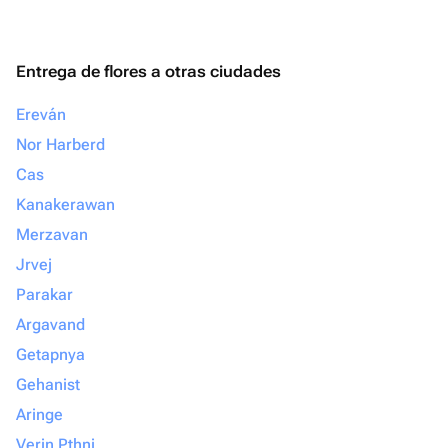
Entrega de flores a otras ciudades
Ereván
Nor Harberd
Cas
Kanakerawan
Merzavan
Jrvej
Parakar
Argavand
Getapnya
Gehanist
Aringe
Verin Pthni