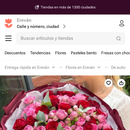
Tiendas en más de 1300 ciudades
Ereván
Calle y número, ciudad
Buscar artículos y tiendas
Descuentos
Tendencias
Flores
Pasteles bento
Fresas con choc
Entrega rápida en Ereván
Flores en Ereván
De autor e