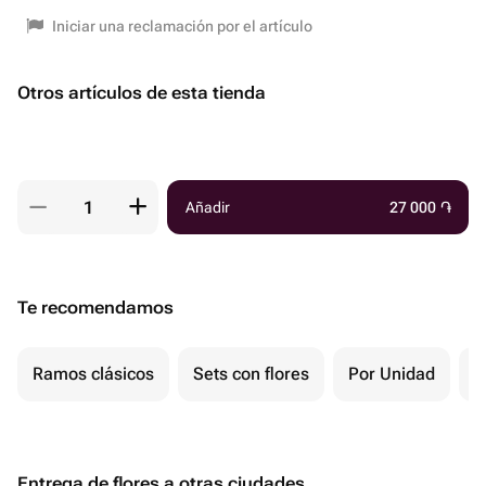
Iniciar una reclamación por el artículo
Otros artículos de esta tienda
Añadir
27 000
֏
Te recomendamos
Ramos clásicos
Sets con flores
Por Unidad
F
Entrega de flores a otras ciudades