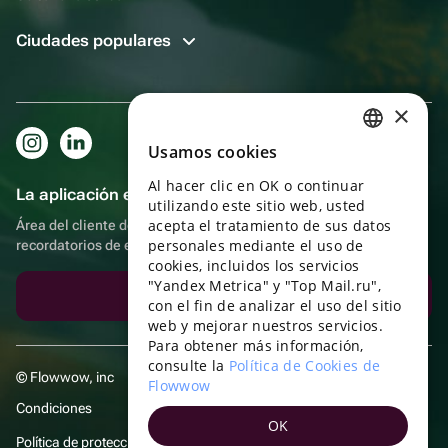
Ciudades populares
×
Usamos cookies
RUSSIAN
Al hacer clic en OK o continuar
ENGLISH
La aplicación es aún más práctica.
utilizando este sitio web, usted
UKRAINIAN
acepta el tratamiento de sus datos
Área del cliente del destinatario, más bonos por compras y
personales mediante el uso de
recordatorios de eventos
PORTUGUESE
cookies, incluidos los servicios
"Yandex Metrica" y "Top Mail.ru",
SPANISH
Descargar la aplicación
con el fin de analizar el uso del sitio
web y mejorar nuestros servicios.
HUNGARIAN
Para obtener más información,
ITALIAN
consulte la
Política de Cookies de
© Flowwow, inc
Flowwow
FRENCH
Condiciones
OK
TURKISH
Política de protección y privacidad de datos