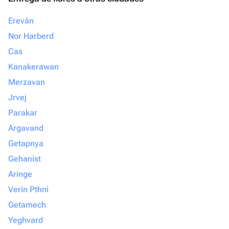
Ereván
Nor Harberd
Cas
Kanakerawan
Merzavan
Jrvej
Parakar
Argavand
Getapnya
Gehanist
Aringe
Verin Pthni
Getamech
Yeghvard