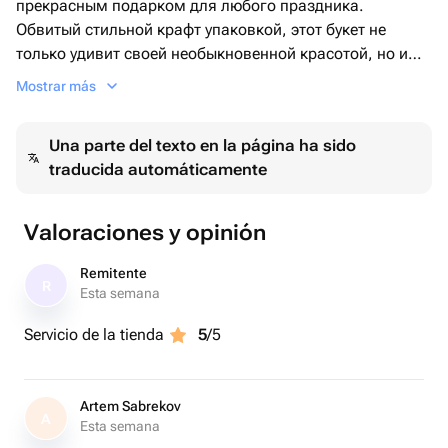
прекрасным подарком для любого праздника.
Обвитый стильной крафт упаковкой, этот букет не
только удивит своей необыкновенной красотой, но и
подчеркнет ваш вкус. Дарите своим близким стильные
Mostrar más
и качественные подарки с нашими монобукетами.
Una parte del texto en la página ha sido
traducida automáticamente
Valoraciones y opinión
Remitente
R
Esta semana
Servicio de la tienda
5
/5
Artem Sabrekov
A
Esta semana