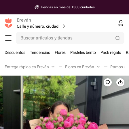
Tiendas en más de 1300 ciudades
Ereván
Calle y número, ciudad
Buscar artículos y tiendas
Descuentos
Tendencias
Flores
Pasteles bento
Pack regalo
R
Entrega rápida en Ereván
Flores en Ereván
Ramos clá