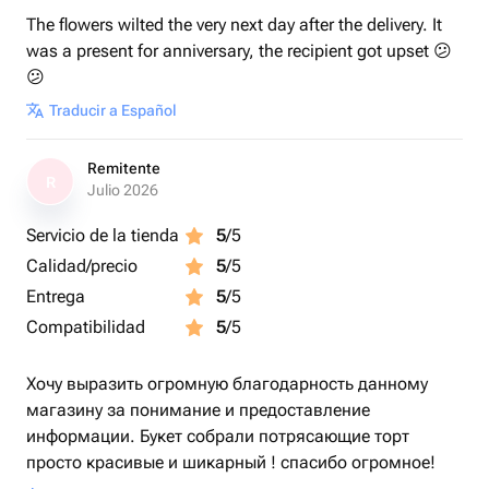
The flowers wilted the very next day after the delivery. It
was a present for anniversary, the recipient got upset 😕
😕
Traducir a Español
Remitente
R
Julio 2026
Servicio de la tienda
5
/5
Calidad/precio
5
/5
Entrega
5
/5
Compatibilidad
5
/5
Хочу выразить огромную благодарность данному
магазину за понимание и предоставление
информации. Букет собрали потрясающие торт
просто красивые и шикарный ! спасибо огромное!