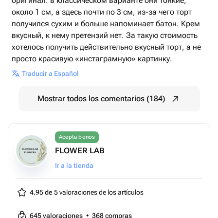
оригинал: в классическом варианте они тонкие,
около 1 см, а здесь почти по 3 см, из-за чего торт
получился сухим и больше напоминает батон. Крем
вкусный, к нему претензий нет. За такую стоимость
хотелось получить действительно вкусный торт, а не
просто красивую «инстаграмную» картинку.
Traducir a Español
Mostrar todos los comentarios (184)
Acepta bonos
FLOWER LAB
Ir a la tienda
4.95 de 5
valoraciones de los artículos
645
valoraciones
•
368
compras