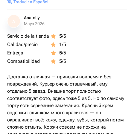
Traducir a Español
Anatoliy
A
Mayo 2026
Servicio de la tienda
5
/5
Calidad/precio
1
/5
Entrega
5
/5
Compatibilidad
5
/5
Доставка отличная — привезли вовремя и без
повреждений. Курьер очень отзывчивый, ему
отдельно 5 звезд. Внешне торт полностью
соответствует фото, здесь тоже 5 из 5. Но по самому
торту есть серьезные замечания. Красный крем
содержит слишком много красителя — он
окрашивает всё: кожу, одежду, зубы, который потом
сложно отмыть. Коржи совсем не похожи на