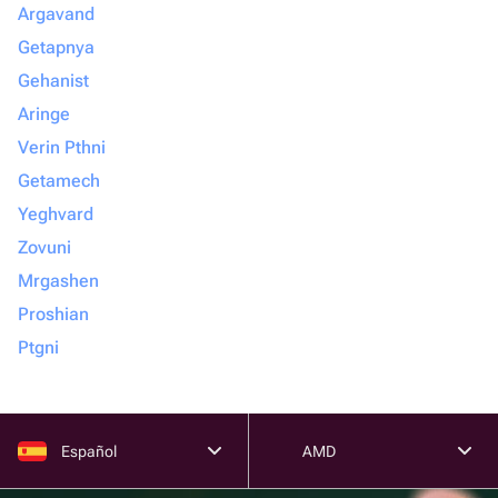
Argavand
Getapnya
Gehanist
Aringe
Verin Pthni
Getamech
Yeghvard
Zovuni
Mrgashen
Proshian
Ptgni
Español
AMD