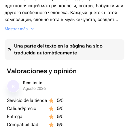
вдохновляющей матери, коллеги, сестры, бабушки или
другого особенного человека. Каждый цветок в этой
композиции, словно нота в музыке чувств, создает
атмосферу изысканности и восхищения.
Mostrar más
Una parte del texto en la página ha sido
traducida automáticamente
Valoraciones y opinión
Remitente
R
Agosto 2026
Servicio de la tienda
5
/5
Calidad/precio
5
/5
Entrega
5
/5
Compatibilidad
5
/5