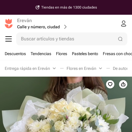
Tiendas en más de 1300 ciudades
Ereván
Calle y número, ciudad
Buscar artículos y tiendas
Descuentos
Tendencias
Flores
Pasteles bento
Fresas con choc
Entrega rápida en Ereván
Flores en Ereván
De autor e