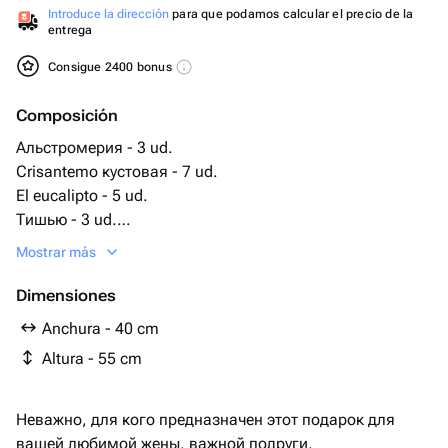
Introduce la dirección
para que podamos calcular el precio de la
entrega
Consigue 2400 bonus
Composición
Альстромерия - 3 ud.
Crisantemo кустовая - 7 ud.
El eucalipto - 5 ud.
Тишью - 3 ud.
Cinta de raso - 1 ud.
Mostrar más
Кустовая rosa blanca - 3 ud.
Embalaje de diseño - 4 ud.
Dimensiones
Rosa francesa - 3 ud.
Anchura - 40 cm
Altura - 55 cm
Неважно, для кого предназначен этот подарок для
вашей любимой жены, важной подруги,