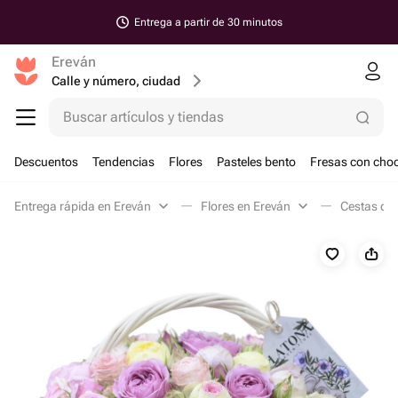
Entrega a partir de 30 minutos
Ereván
Calle y número, ciudad
Buscar artículos y tiendas
Descuentos
Tendencias
Flores
Pasteles bento
Fresas con choc
Entrega rápida en Ereván
Flores en Ereván
Cestas de 