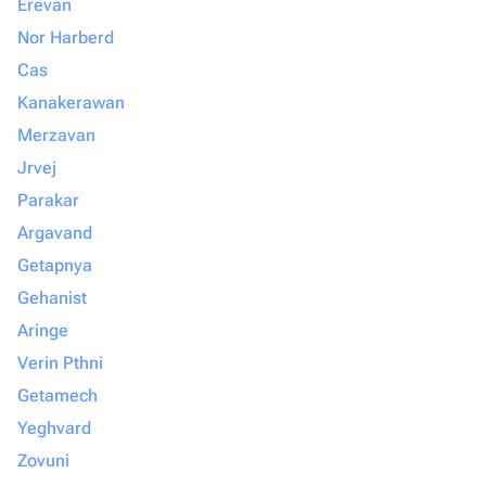
Ereván
Nor Harberd
Cas
Kanakerawan
Merzavan
Jrvej
Parakar
Argavand
Getapnya
Gehanist
Aringe
Verin Pthni
Getamech
Yeghvard
Zovuni