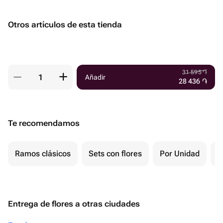
Otros artículos de esta tienda
31 595
֏
Añadir
28 436
֏
Te recomendamos
Ramos clásicos
Sets con flores
Por Unidad
F
Entrega de flores a otras ciudades