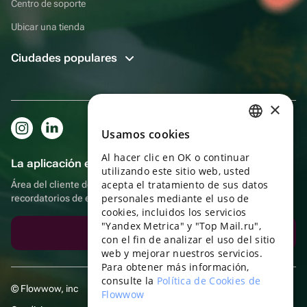
Centro de soporte
Ubicar una tienda
Ciudades populares
×
Usamos cookies
RUSSIAN
Al hacer clic en OK o continuar
ENGLISH
La aplicación es aún más práctica.
utilizando este sitio web, usted
UKRAINIAN
acepta el tratamiento de sus datos
Área del cliente del destinatario, más bonos por compras y
personales mediante el uso de
recordatorios de eventos
PORTUGUESE
cookies, incluidos los servicios
"Yandex Metrica" y "Top Mail.ru",
SPANISH
Descargar la aplicación
con el fin de analizar el uso del sitio
web y mejorar nuestros servicios.
HUNGARIAN
Para obtener más información,
ITALIAN
consulte la
Política de Cookies de
© Flowwow, inc
Flowwow
FRENCH