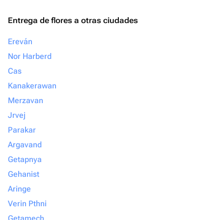
Entrega de flores a otras ciudades
Ereván
Nor Harberd
Cas
Kanakerawan
Merzavan
Jrvej
Parakar
Argavand
Getapnya
Gehanist
Aringe
Verin Pthni
Getamech