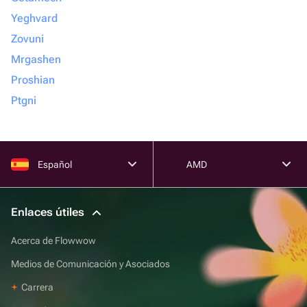
Yeghvard
Zovuni
Mrgashen
Proshian
Ptgni
Español
AMD
Enlaces útiles
Acerca de Flowwow
Medios de Comunicación y Asociados
Carrera