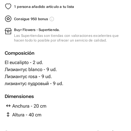
1 persona añadido artículo a tu lista
Consigue 950 bonus
Buyr Flowers - Supertienda.
Las Supertiendas son tiendas con valoraciones excelentes que
hacen todo lo posible por ofrecer un servicio de calidad.
Composición
El eucalipto - 2 ud.
Лизиантус blanco - 9 ud.
Лизиантус rosa - 9 ud.
лизиантус пудровый - 9 ud.
Dimensiones
Anchura - 20 cm
Altura - 40 cm