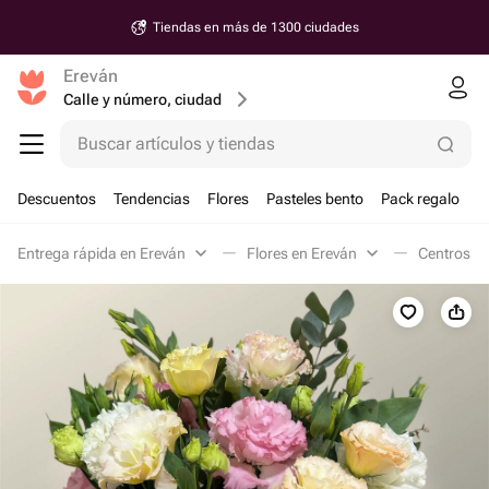
Tiendas en más de 1300 ciudades
Ereván
Calle y número, ciudad
Buscar artículos y tiendas
Descuentos
Tendencias
Flores
Pasteles bento
Pack regalo
Entrega rápida en Ereván
Flores en Ereván
Centros de