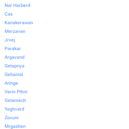
Nor Harberd
Cas
Kanakerawan
Merzavan
Jrvej
Parakar
Argavand
Getapnya
Gehanist
Aringe
Verin Pthni
Getamech
Yeghvard
Zovuni
Mrgashen