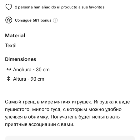
2 persona han añadido el producto a sus favoritos
Consigue 681 bonus
Material
Textil
Dimensiones
Anchura - 30 cm
Altura - 90 cm
Самый тренд в мире мягких игрушек. Игрушка к виде
пушистого, милого гуся, с которым можно удобно
улечься в обнимку. Получатель будет испытывать
приятные ассоциации с вами.