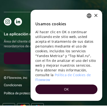
×
Usamos cookies
RUSSIAN
Al hacer clic en OK o continuar
ENGLISH
La aplicación es aún más práctica.
utilizando este sitio web, usted
UKRAINIAN
acepta el tratamiento de sus datos
Área del cliente del destinatario, más bonos por compras y
personales mediante el uso de
recordatorios de eventos
PORTUGUESE
cookies, incluidos los servicios
"Yandex Metrica" y "Top Mail.ru",
SPANISH
Descargar la aplicación
con el fin de analizar el uso del sitio
web y mejorar nuestros servicios.
HUNGARIAN
Para obtener más información,
ITALIAN
consulte la
Política de Cookies de
© Flowwow, inc
Flowwow
FRENCH
Condiciones
OK
TURKISH
Política de protección y privacidad de datos
GERMAN
POLISH