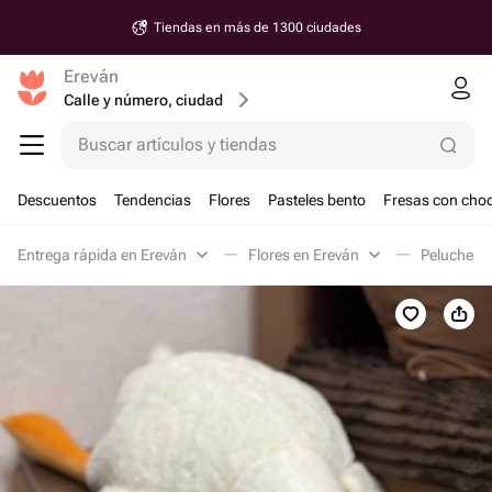
Tiendas en más de 1300 ciudades
Ereván
Calle y número, ciudad
Buscar artículos y tiendas
Descuentos
Tendencias
Flores
Pasteles bento
Fresas con choc
Entrega rápida en Ereván
Flores en Ereván
Peluches 