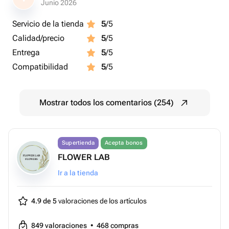
Junio 2026
Servicio de la tienda
5
/5
Calidad/precio
5
/5
Entrega
5
/5
Compatibilidad
5
/5
Mostrar todos los comentarios (254)
Supertienda
Acepta bonos
FLOWER LAB
Ir a la tienda
4.9 de 5
valoraciones de los artículos
849
valoraciones
•
468
compras