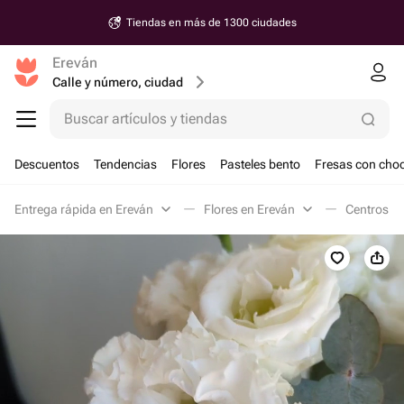
Tiendas en más de 1300 ciudades
Ereván
Calle y número, ciudad
Buscar artículos y tiendas
Descuentos
Tendencias
Flores
Pasteles bento
Fresas con choc
Entrega rápida en Ereván
Flores en Ereván
Centros de