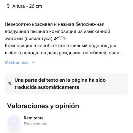
Altura - 26 cm
Невероятно красивая и нежная белоснежная
воздушная пышная композиция из изысканной
эустомы (лизиантуса) 🌿🤍✨
Композиция в коробке- это отличный подарок для
любого повода: на день рождения, на юбилей, знак
внимания или комплимент, подарок для подруги,
Mostrar más
мамы, любимой женщины🙌
Una parte del texto en la página ha sido
traducida automáticamente
Valoraciones y opinión
Remitente
R
Esta semana