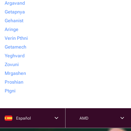
Argavand
Getapnya
Gehanist
Aringe
Verin Pthni
Getamech
Yeghvard
Zovuni
Mrgashen
Proshian
Ptgni
Español
AMD