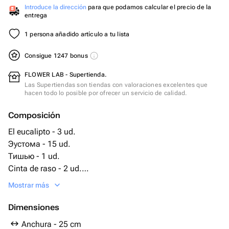
Introduce la dirección
para que podamos calcular el precio de la
entrega
1 persona añadido artículo a tu lista
Consigue 1247 bonus
FLOWER LAB - Supertienda.
Las Supertiendas son tiendas con valoraciones excelentes que
hacen todo lo posible por ofrecer un servicio de calidad.
Composición
El eucalipto - 3 ud.
Эустома - 15 ud.
Тишью - 1 ud.
Cinta de raso - 2 ud.
Caja redonda - 1 ud.
Mostrar más
Un oasis asimismo, hay una floristería - 1 ud.
Dimensiones
Anchura - 25 cm