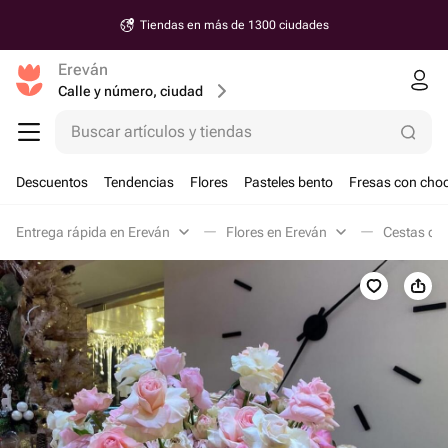
Tiendas en más de 1300 ciudades
Ereván
Calle y número, ciudad
Buscar artículos y tiendas
Descuentos
Tendencias
Flores
Pasteles bento
Fresas con choc
Entrega rápida en Ereván
Flores en Ereván
Cestas de 