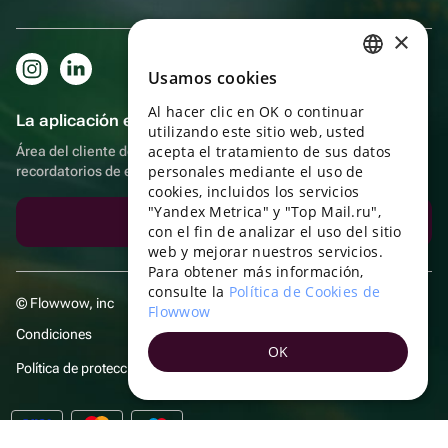
×
Usamos cookies
RUSSIAN
Al hacer clic en OK o continuar
ENGLISH
La aplicación es aún más práctica.
utilizando este sitio web, usted
UKRAINIAN
acepta el tratamiento de sus datos
Área del cliente del destinatario, más bonos por compras y
personales mediante el uso de
recordatorios de eventos
PORTUGUESE
cookies, incluidos los servicios
"Yandex Metrica" y "Top Mail.ru",
SPANISH
Descargar la aplicación
con el fin de analizar el uso del sitio
web y mejorar nuestros servicios.
HUNGARIAN
Para obtener más información,
ITALIAN
consulte la
Política de Cookies de
© Flowwow, inc
Flowwow
FRENCH
Condiciones
OK
TURKISH
Política de protección y privacidad de datos
GERMAN
POLISH