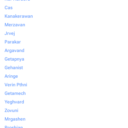
Cas
Kanakerawan
Merzavan
Jrvej
Parakar
Argavand
Getapnya
Gehanist
Aringe
Verin Pthni
Getamech
Yeghvard
Zovuni
Mrgashen
Proshian