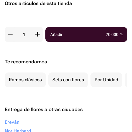
Otros artículos de esta tienda
Añadir
70 000
֏
Te recomendamos
Ramos clásicos
Sets con flores
Por Unidad
F
Entrega de flores a otras ciudades
Ereván
Nor Harberd