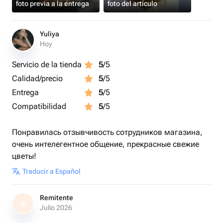
foto previa a la entrega
foto del artículo
Yuliya
Hoy
Servicio de la tienda
5
/5
Calidad/precio
5
/5
Entrega
5
/5
Compatibilidad
5
/5
Понравилась отзывчивость сотрудников магазина,
очень интелегентное общение, прекрасные свежие
цветы!
Traducir a Español
Remitente
R
Julio 2026