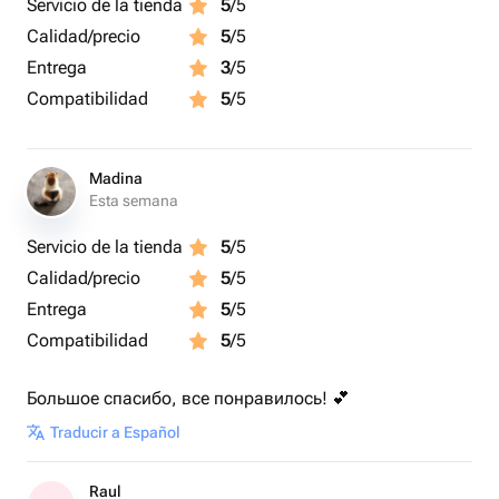
Servicio de la tienda
5
/5
Calidad/precio
5
/5
Entrega
3
/5
Compatibilidad
5
/5
Madina
Esta semana
Servicio de la tienda
5
/5
Calidad/precio
5
/5
Entrega
5
/5
Compatibilidad
5
/5
Большое спасибо, все понравилось! 💕
Traducir a Español
Raul