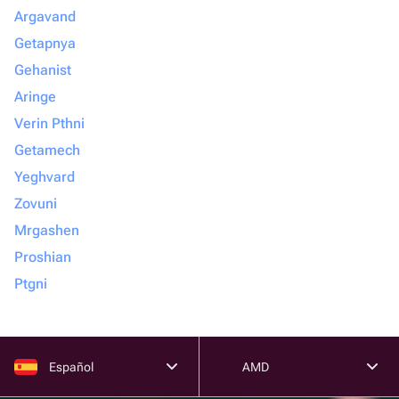
Argavand
Getapnya
Gehanist
Aringe
Verin Pthni
Getamech
Yeghvard
Zovuni
Mrgashen
Proshian
Ptgni
Español
AMD