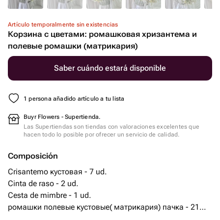
Artículo temporalmente sin existencias
Корзина с цветами: ромашковая хризантема и
полевые ромашки (матрикария)
Saber cuándo estará disponible
1 persona añadido artículo a tu lista
Buyr Flowers - Supertienda.
Las Supertiendas son tiendas con valoraciones excelentes que
hacen todo lo posible por ofrecer un servicio de calidad.
Composición
Crisantemo кустовая - 7 ud.
Cinta de raso - 2 ud.
Cesta de mimbre - 1 ud.
ромашки полевые кустовые( матрикария) пачка - 21
ud.