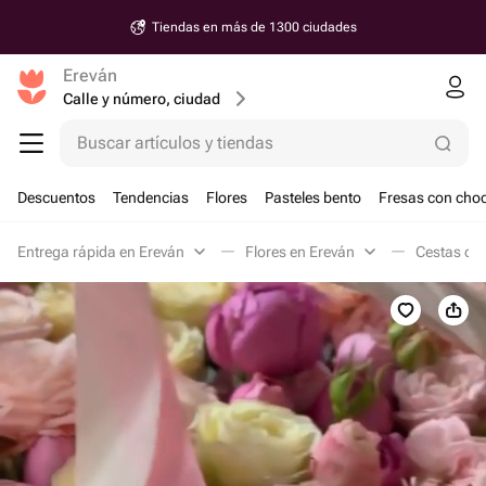
Tiendas en más de 1300 ciudades
Ereván
Calle y número, ciudad
Buscar artículos y tiendas
Descuentos
Tendencias
Flores
Pasteles bento
Fresas con choc
Entrega rápida en Ereván
Flores en Ereván
Cestas de 