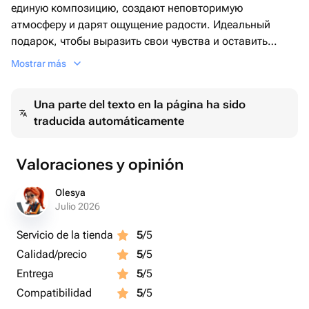
единую композицию, создают неповторимую
атмосферу и дарят ощущение радости. Идеальный
подарок, чтобы выразить свои чувства и оставить
незабываемое впечатление. В подарок к каждому
Mostrar más
заказу мы дарим кризал (средство для продления
жизни цветка) и рекомендации по уходу✨ Добавляйте
Una parte del texto en la página ha sido
нас в избранное, чтобы не потерять
traducida automáticamente
Valoraciones y opinión
Olesya
Julio 2026
Servicio de la tienda
5
/5
Calidad/precio
5
/5
Entrega
5
/5
Compatibilidad
5
/5