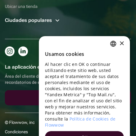
Ubicar una tienda
Ciudades populares
×
Usamos cookies
RUSSIAN
Al hacer clic en OK o continuar
ENGLISH
La aplicación es aún más práctica.
utilizando este sitio web, usted
UKRAINIAN
acepta el tratamiento de sus datos
Área del cliente del destinatario, más bonos por compras y
personales mediante el uso de
recordatorios de eventos
PORTUGUESE
cookies, incluidos los servicios
"Yandex Metrica" y "Top Mail.ru",
SPANISH
Descargar la aplicación
con el fin de analizar el uso del sitio
web y mejorar nuestros servicios.
HUNGARIAN
Para obtener más información,
ITALIAN
consulte la
Política de Cookies de
© Flowwow, inc
Flowwow
FRENCH
Condiciones