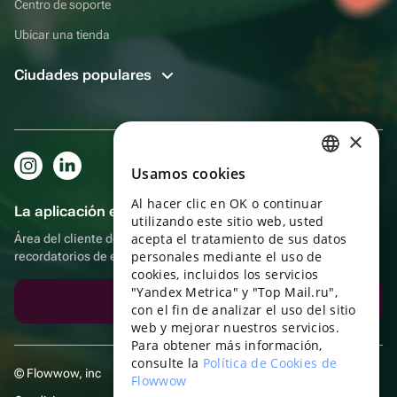
Centro de soporte
Ubicar una tienda
Ciudades populares
×
Usamos cookies
RUSSIAN
Al hacer clic en OK o continuar
ENGLISH
La aplicación es aún más práctica.
utilizando este sitio web, usted
UKRAINIAN
acepta el tratamiento de sus datos
Área del cliente del destinatario, más bonos por compras y
personales mediante el uso de
recordatorios de eventos
PORTUGUESE
cookies, incluidos los servicios
"Yandex Metrica" y "Top Mail.ru",
SPANISH
Descargar la aplicación
con el fin de analizar el uso del sitio
web y mejorar nuestros servicios.
HUNGARIAN
Para obtener más información,
ITALIAN
consulte la
Política de Cookies de
© Flowwow, inc
Flowwow
FRENCH