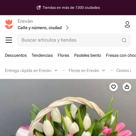
Tiendas en más de 1300 ciudades
Ereván
Calle y número, ciudad
Buscar artículos y tiendas
Descuentos
Tendencias
Flores
Pasteles bento
Fresas con choc
Entrega rápida en Ereván
Flores en Ereván
Cestas de 