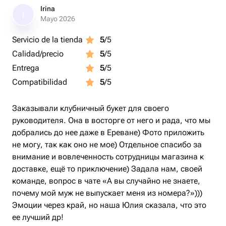
Irina
I
Mayo 2026
Servicio de la tienda
5
/5
Calidad/precio
5
/5
Entrega
5
/5
Compatibilidad
5
/5
Заказывали клубничный букет для своего
руководителя. Она в восторге от него и рада, что мы
добрались до нее даже в Ереване) Фото приложить
не могу, так как оно не мое) Отдельное спасибо за
внимание и вовлеченность сотрудницы магазина к
доставке, ещё то приключение) Задала нам, своей
команде, вопрос в чате «А вы случайно не знаете,
почему мой муж не выпускает меня из номера?»)))
Эмоции через край, но наша Юлия сказала, что это
ее лучший др!