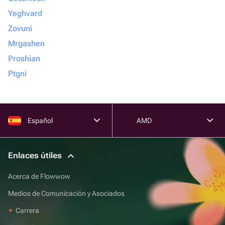
Yeghvard
Zovuni
Mrgashen
Proshian
Ptgni
Español
AMD
Enlaces útiles
Acerca de Flowwow
Medios de Comunicación y Asociados
Carrera