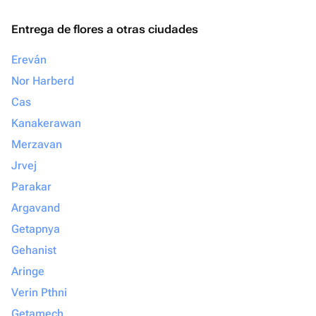
Entrega de flores a otras ciudades
Ereván
Nor Harberd
Cas
Kanakerawan
Merzavan
Jrvej
Parakar
Argavand
Getapnya
Gehanist
Aringe
Verin Pthni
Getamech