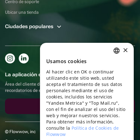
Centro de soporte
Ubicar una tienda
Ciudades populares
×
Usamos cookies
RUSSIAN
Al hacer clic en OK o continuar
ENGLISH
La aplicación es aún más práctica.
utilizando este sitio web, usted
UKRAINIAN
acepta el tratamiento de sus datos
Área del cliente del destinatario, más bonos por compras y
personales mediante el uso de
recordatorios de eventos
PORTUGUESE
cookies, incluidos los servicios
"Yandex Metrica" y "Top Mail.ru",
SPANISH
Descargar la aplicación
con el fin de analizar el uso del sitio
web y mejorar nuestros servicios.
HUNGARIAN
Para obtener más información,
ITALIAN
consulte la
Política de Cookies de
© Flowwow, inc
Flowwow
FRENCH