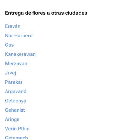
Entrega de flores a otras ciudades
Ereván
Nor Harberd
Cas
Kanakerawan
Merzavan
Jrvej
Parakar
Argavand
Getapnya
Gehanist
Aringe
Verin Pthni
Getamech