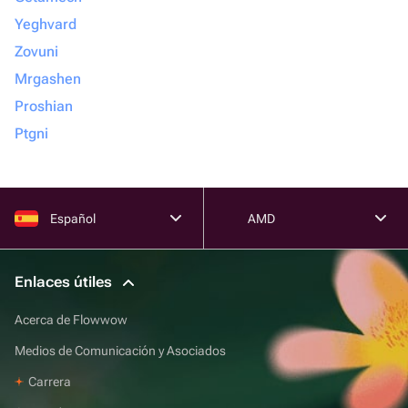
Yeghvard
Zovuni
Mrgashen
Proshian
Ptgni
Español
AMD
Enlaces útiles
Acerca de Flowwow
Medios de Comunicación y Asociados
Carrera