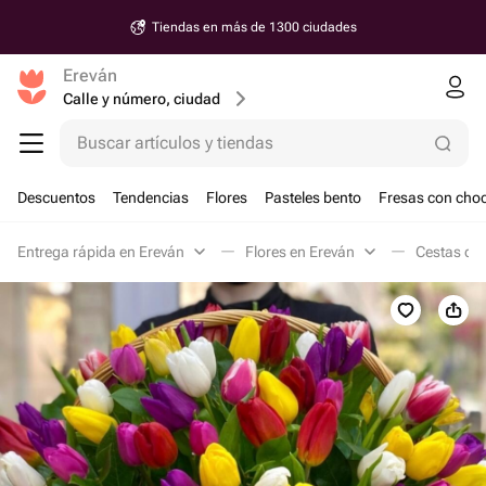
Tiendas en más de 1300 ciudades
Ereván
Calle y número, ciudad
Buscar artículos y tiendas
Descuentos
Tendencias
Flores
Pasteles bento
Fresas con choc
Entrega rápida en Ereván
Flores en Ereván
Cestas de 