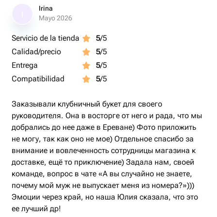
Irina
I
Mayo 2026
Servicio de la tienda
5
/5
Calidad/precio
5
/5
Entrega
5
/5
Compatibilidad
5
/5
Заказывали клубничный букет для своего
руководителя. Она в восторге от него и рада, что мы
добрались до нее даже в Ереване) Фото приложить
не могу, так как оно не мое) Отдельное спасибо за
внимание и вовлеченность сотрудницы магазина к
доставке, ещё то приключение) Задала нам, своей
команде, вопрос в чате «А вы случайно не знаете,
почему мой муж не выпускает меня из номера?»)))
Эмоции через край, но наша Юлия сказала, что это
ее лучший др!