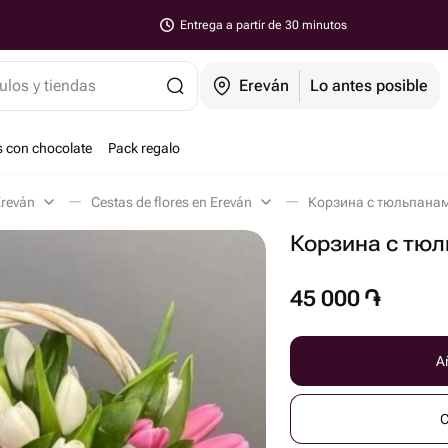
Entrega a partir de 30 minutos
ulos y tiendas
Ereván
Lo antes posible
s con chocolate
Pack regalo
Ereván
Cestas de flores en Ereván
Корзина с тюльпанам
Корзина с тюл
45 000
֏
Añ
C