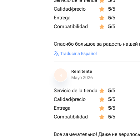
Servicio de la tienda
5
/5
Calidad/precio
5
/5
Entrega
5
/5
Compatibilidad
5
/5
Спасибо большое за радость нашей 
Traducir a Español
Remitente
R
Mayo 2026
Servicio de la tienda
5
/5
Calidad/precio
5
/5
Entrega
5
/5
Compatibilidad
5
/5
Все замечательно! Даже не верилос