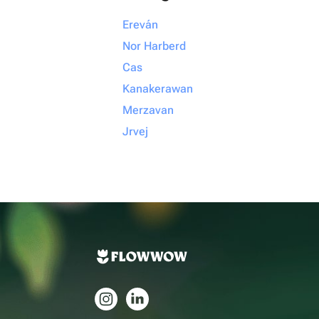
Ereván
Nor Harberd
Cas
Kanakerawan
Merzavan
Jrvej