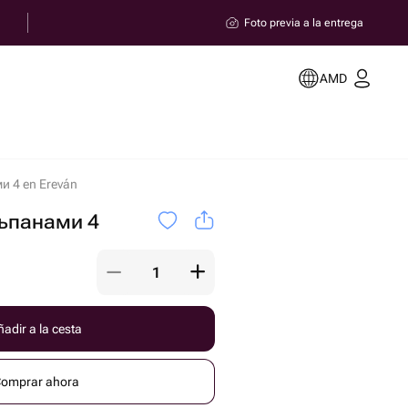
Foto previa a la entrega
AMD
и 4 en Ereván
ьпанами 4
adir a la cesta
omprar ahora