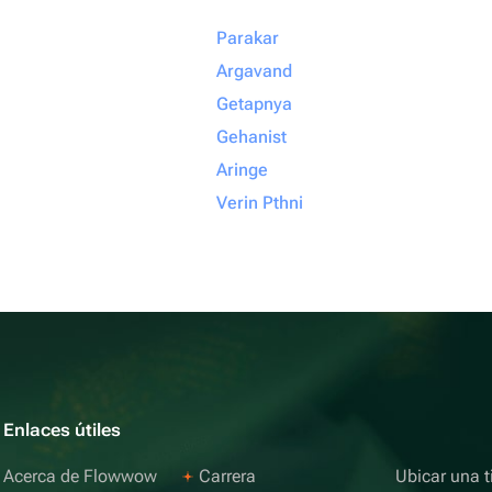
Parakar
Argavand
Getapnya
Gehanist
Aringe
Verin Pthni
Enlaces útiles
Acerca de Flowwow
Carrera
Ubicar una t