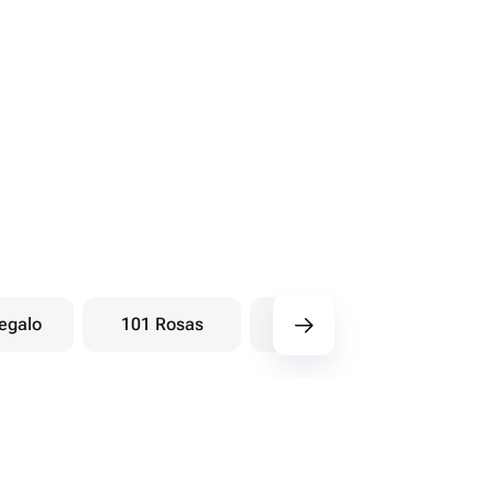
egalo
101 Rosas
Ramos baya
Ra