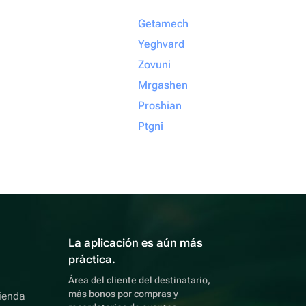
Getamech
Yeghvard
Zovuni
Mrgashen
Proshian
Ptgni
La aplicación es aún más
práctica.
Área del cliente del destinatario,
más bonos por compras y
ienda