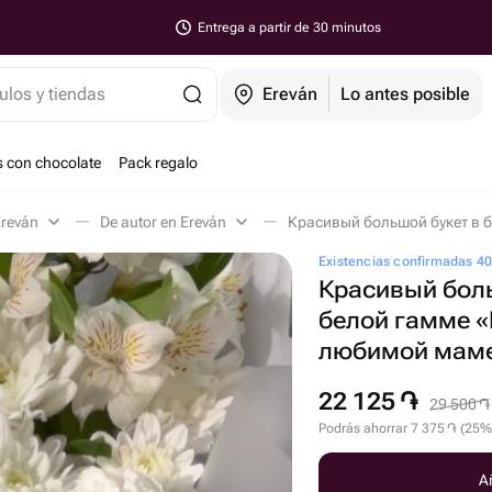
Entrega a partir de 30 minutos
ulos y tiendas
Ereván
Lo antes posible
s con chocolate
Pack regalo
Ereván
De autor en Ereván
Existencias confirmadas 4
Красивый боль
белой гамме 
любимой мам
22 125
֏
29 500
֏
Podrás ahorrar
7 375
֏
(
25
%
Añ