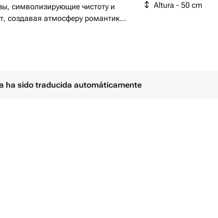
Altura - 50 cm
озы, символизирующие чистоту и
т, создавая атмосферу романтики
усами, которые добавляют яркость и
гривыми нотами, подчеркивающими
оцветными лепестками, придает
ina ha sido traducida automáticamente
лизирует дружбу и привязанность.
ное единство, где каждый элемент
няя и подчеркивая красоту другого.