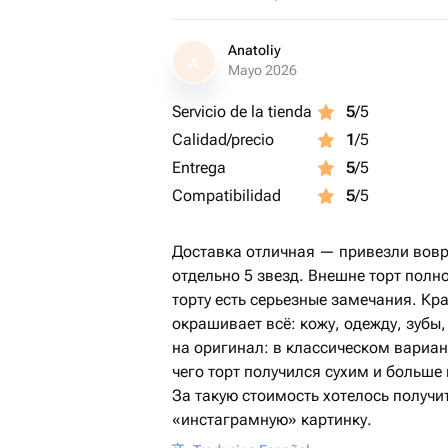
Anatoliy
A
Mayo 2026
Servicio de la tienda
5
/5
Calidad/precio
1
/5
Entrega
5
/5
Compatibilidad
5
/5
Доставка отличная — привезли вовр
отдельно 5 звезд. Внешне торт полно
торту есть серьезные замечания. К
окрашивает всё: кожу, одежду, зубы
на оригинал: в классическом вариант
чего торт получился сухим и больше
За такую стоимость хотелось получит
«инстаграмную» картинку.