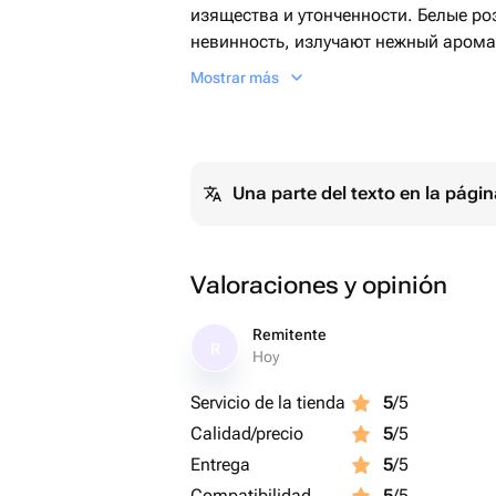
изящества и утонченности. Белые р
невинность, излучают нежный арома
и спокойствия. В сочетании с диант
Mostrar más
текстурность, букет наполняется и
богатство его композиции.
Альстромерия, с её нежными , мног
Una parte del texto en la pág
букета особый шарм, ведь она симво
Вместе эти цветы создают гармонич
играет свою уникальную роль, допол
Valoraciones y opinión
Remitente
R
Hoy
Servicio de la tienda
5
/5
Calidad/precio
5
/5
Entrega
5
/5
Compatibilidad
5
/5