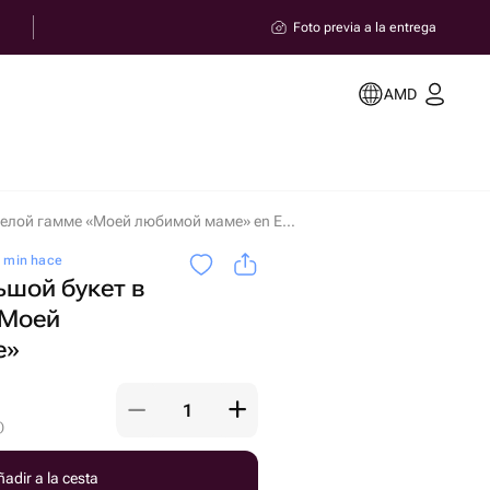
Foto previa a la entrega
AMD
Красивый большой букет в белой гамме «Моей любимой маме» en Ereván
0 min hace
шой букет в
«Моей
е»
)
adir a la cesta