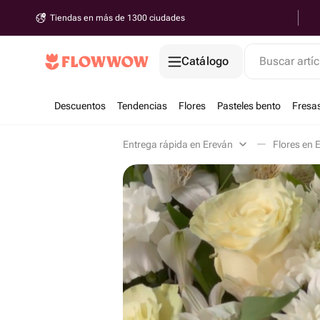
Tiendas en más de 1300 ciudades
Catálogo
Buscar artíc
Descuentos
Tendencias
Flores
Pasteles bento
Fresa
Entrega rápida en Ereván
Flores en 