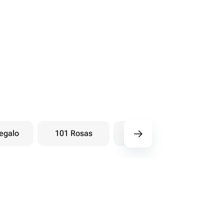
egalo
101 Rosas
Ramos baya
Ra