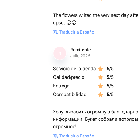
The flowers wilted the very next day afte
upset 😕😕
Traducir a Español
Remitente
R
Julio 2026
Servicio de la tienda
5
/5
Calidad/precio
5
/5
Entrega
5
/5
Compatibilidad
5
/5
Хочу выразить огромную благодарно
информации. Букет собрали потряса
огромное!
Traducir a Español