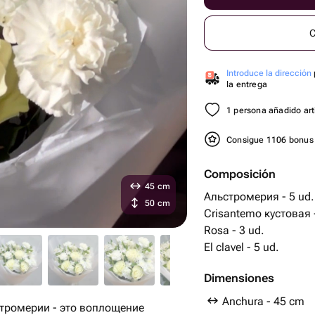
C
Introduce la dirección
la entrega
1 persona añadido artí
Consigue 1106 bonu
Composición
45 cm
Альстромерия - 5 ud.
50 cm
Crisantemo кустовая -
Rosa - 3 ud.
El clavel - 5 ud.
Dimensiones
Anchura - 45 cm
стромерии - это воплощение