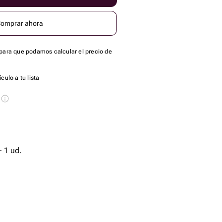
omprar ahora
para que podamos calcular el precio de
culo a tu lista
s
 1 ud.