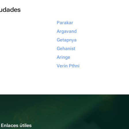
ciudades
Parakar
Argavand
Getapnya
Gehanist
Aringe
Verin Pthni
Enlaces útiles