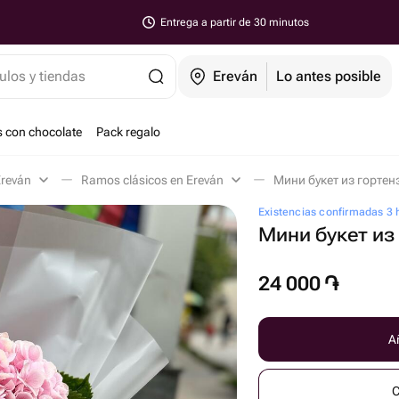
Entrega a partir de 30 minutos
ulos y tiendas
Ereván
Lo antes posible
s con chocolate
Pack regalo
Ereván
Ramos clásicos en Ereván
Мини букет из гортен
Existencias confirmadas 3 
Мини букет из
24 000
֏
Añ
C