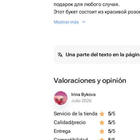
подарок для любого случая.
Этот букет состоит из красивой роз
белую упаковку с темно-синей ленто
Mostrar más
премиальный вид.
Этот букет идеально подходит для т
близких и поделиться особенными 
Закажите сейчас и наслаждайтесь к
Una parte del texto en la pág
Valoraciones y opinión
Irina Bykova
Julio 2026
Servicio de la tienda
5
/5
Calidad/precio
5
/5
Entrega
5
/5
Compatibilidad
5
/5