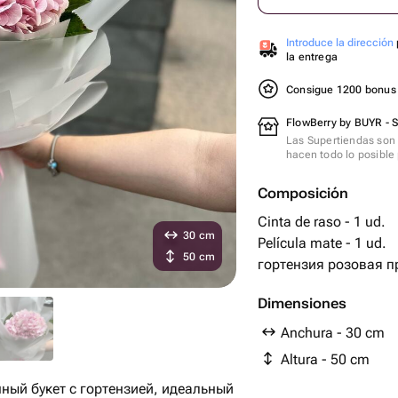
Introduce la dirección
la entrega
Consigue 1200 bonu
FlowBerry by BUYR - 
Las Supertiendas son 
hacen todo lo posible 
Composición
Cinta de raso - 1 ud.
30 cm
Película mate - 1 ud.
50 cm
гортензия розовая п
Dimensiones
Anchura - 30 cm
Altura - 50 cm
ный букет с гортензией, идеальный