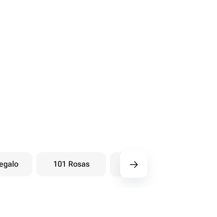
egalo
101 Rosas
Ramos baya
Ra