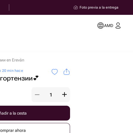
Foto previa a la entrega
AMD
зии en Ereván
h 20 min hace
 гортензии💕
adir a la cesta
omprar ahora