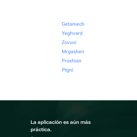
Getamech
Yeghvard
Zovuni
Mrgashen
Proshian
Ptgni
La aplicación es aún más
práctica.