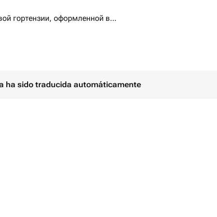
овой гортензии, оформленной в
й, придающей ему элегантный и
ого, чтобы порадовать ваших
моментами.
расотой премиальных цветов!
ina ha sido traducida automáticamente