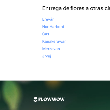
Entrega de flores a otras 
Ereván
Nor Harberd
Cas
Kanakerawan
Merzavan
Jrvej