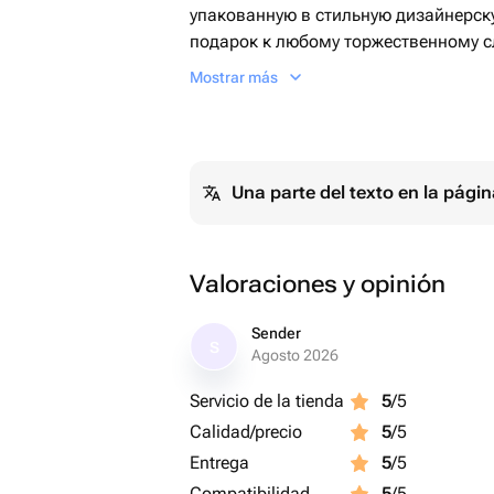
упакованную в стильную дизайнерску
подарок к любому торжественному сл
поднять настроение вашему близкому
Mostrar más
благополучия, удачи и процветания, 
особенным.
Una parte del texto en la pág
Valoraciones y opinión
Sender
S
Agosto 2026
Servicio de la tienda
5
/5
Calidad/precio
5
/5
Entrega
5
/5
Compatibilidad
5
/5