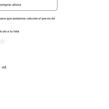
omprar ahora
para que podamos calcular el precio de
culo a tu lista
s
de diseño - 1 ud.