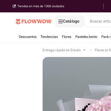
Tiendas en más de 1300 ciudades
Catálogo
Buscar artíc
Descuentos
Tendencias
Flores
Pasteles bento
Pack 
Entrega rápida en Ereván
Flores en 