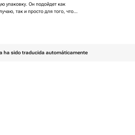
ю упаковку. Он подойдет как
учаю, так и просто для того, чтобы
 человеку. Гортензия - символ
что делает этот букет еще более
ina ha sido traducida automáticamente