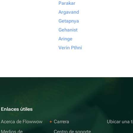
Parakar
Argavand
Getapnya
Gehanist
Aringe
Verin Pthni
Enlaces útiles
Acerca de Flowwow
Carrera
Ubicar una t
Medios de
Centro de soporte