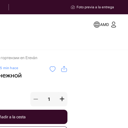
Foto previa a la entrega
AMD
гортензии en Ereván
05 min hace
 нежной
adir a la cesta