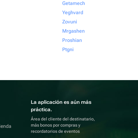
Getamech
Yeghvard
Zovuni
Mrgashen
Proshian
Ptgni
La aplicación es aún más
práctica.
Área del cliente del destinatario,
más bonos por compras y
ienda
recordatorios de eventos