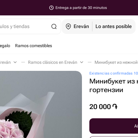
Entrega a partir de 30 minutos
ulos y tiendas
Ereván
Lo antes posible
regalo
Ramos comestibles
Ereván
Ramos clásicos en Ereván
Минибукет из нежной 
Existencias confirmadas 1
Минибукет из
гортензии
20 000
֏
Añ