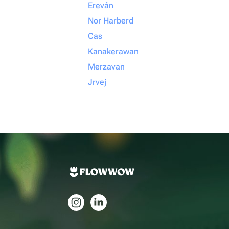
Ereván
Nor Harberd
Cas
Kanakerawan
Merzavan
Jrvej