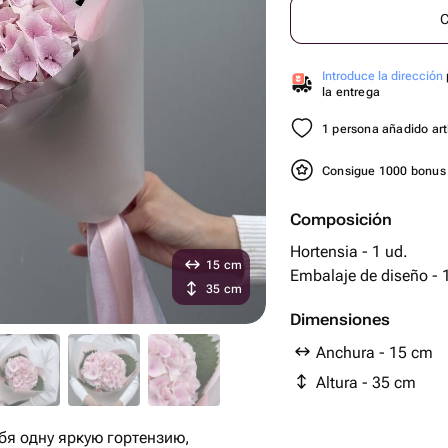
C
Introduce la dirección
la entrega
1 persona añadido artí
Consigue 1000 bonu
Composición
Hortensia - 1 ud.
15 cm
Embalaje 
35 cm
Dimensiones
Anchura - 15 cm
Altura - 35 cm
ебя одну яркую гортензию,