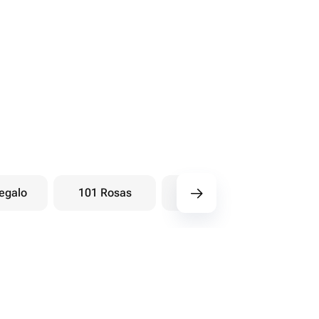
egalo
101 Rosas
Ramos baya
Ra