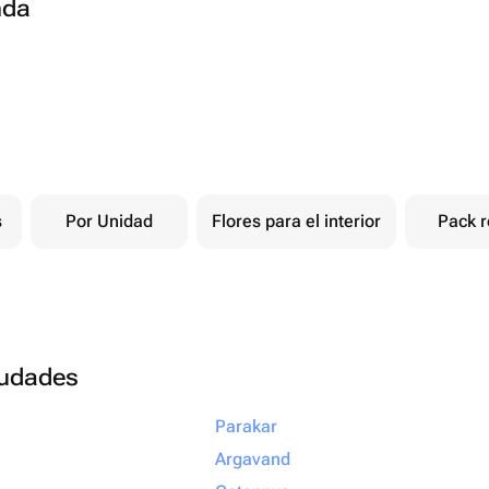
nda
s
Por Unidad
Flores para el interior
Pack r
ciudades
Parakar
Argavand