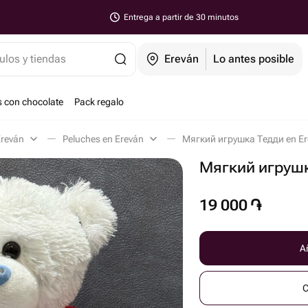
Entrega a partir de 30 minutos
ulos y tiendas
Ereván
Lo antes posible
s con chocolate
Pack regalo
Ereván
Peluches en Ereván
Мягкий игрушка Тедди en Er
Мягкий игруш
19 000
֏
Añ
C