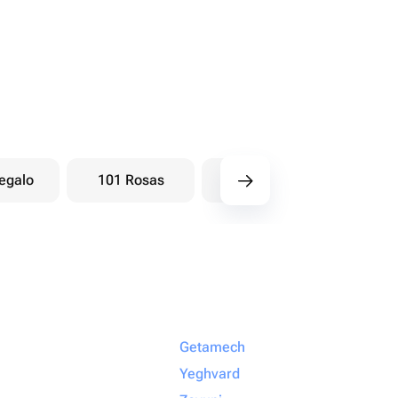
egalo
101 Rosas
Ramos baya
Ra
Getamech
Yeghvard