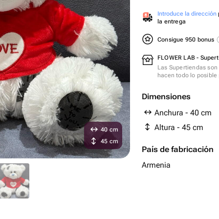
Introduce la dirección
la entrega
Consigue 950 bonus
FLOWER LAB - Supert
Las Supertiendas son 
hacen todo lo posible 
Dimensiones
Anchura - 40 cm
Altura - 45 cm
40 cm
45 cm
País de fabricación
Armenia