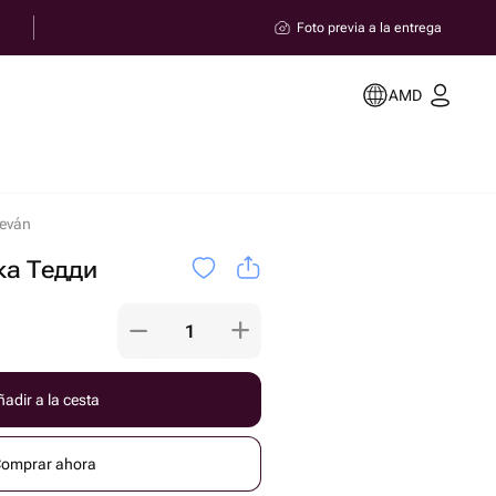
Foto previa a la entrega
AMD
eván
ка Тедди
adir a la cesta
omprar ahora