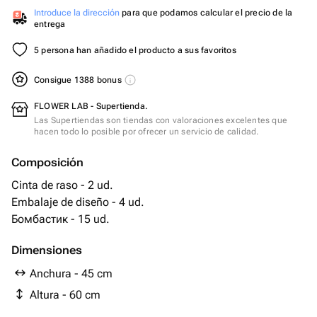
Introduce la dirección
para que podamos calcular el precio de la
entrega
5 persona han añadido el producto a sus favoritos
Consigue 1388 bonus
FLOWER LAB - Supertienda.
Las Supertiendas son tiendas con valoraciones excelentes que
hacen todo lo posible por ofrecer un servicio de calidad.
Composición
Cinta de raso - 2 ud.
Embalaje de diseño - 4 ud.
Бомбастик - 15 ud.
Dimensiones
Anchura - 45 cm
Altura - 60 cm