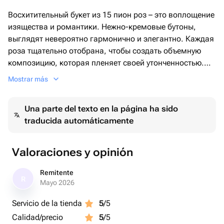
Восхитительный букет из 15 пион роз – это воплощение
изящества и романтики. Нежно-кремовые бутоны,
выглядят невероятно гармонично и элегантно. Каждая
роза тщательно отобрана, чтобы создать объемную
композицию, которая пленяет своей утонченностью.
Для упаковки использованы воздушные белые и
Mostrar más
пастельно-розовые материалы, которые подчеркивают
естественную красоту цветов. Дополнением служат
Una parte del texto en la página ha sido
изысканные розовые ленты, создающие праздничное
traducida automáticamente
настроение.
Valoraciones y opinión
Remitente
R
Mayo 2026
Servicio de la tienda
5
/5
Calidad/precio
5
/5