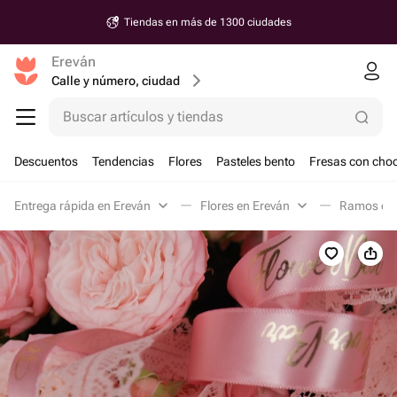
Tiendas en más de 1300 ciudades
Ereván
Calle y número, ciudad
Buscar artículos y tiendas
Descuentos
Tendencias
Flores
Pasteles bento
Fresas con choc
Entrega rápida en Ereván
Flores en Ereván
Ramos clá