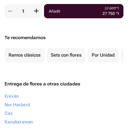
37 000
֏
Añadir
27 750
֏
Te recomendamos
Ramos clásicos
Sets con flores
Por Unidad
F
Entrega de flores a otras ciudades
Ereván
Nor Harberd
Cas
Kanakerawan