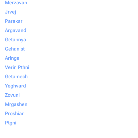
Merzavan
Jrvej
Parakar
Argavand
Getapnya
Gehanist
Aringe
Verin Pthni
Getamech
Yeghvard
Zovuni
Mrgashen
Proshian
Ptgni