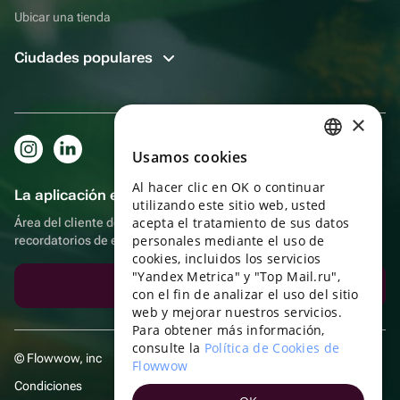
Ubicar una tienda
Ciudades populares
×
Usamos cookies
RUSSIAN
Al hacer clic en OK o continuar
ENGLISH
La aplicación es aún más práctica.
utilizando este sitio web, usted
UKRAINIAN
acepta el tratamiento de sus datos
Área del cliente del destinatario, más bonos por compras y
personales mediante el uso de
recordatorios de eventos
PORTUGUESE
cookies, incluidos los servicios
"Yandex Metrica" y "Top Mail.ru",
SPANISH
Descargar la aplicación
con el fin de analizar el uso del sitio
web y mejorar nuestros servicios.
HUNGARIAN
Para obtener más información,
ITALIAN
consulte la
Política de Cookies de
© Flowwow, inc
Flowwow
FRENCH
Condiciones