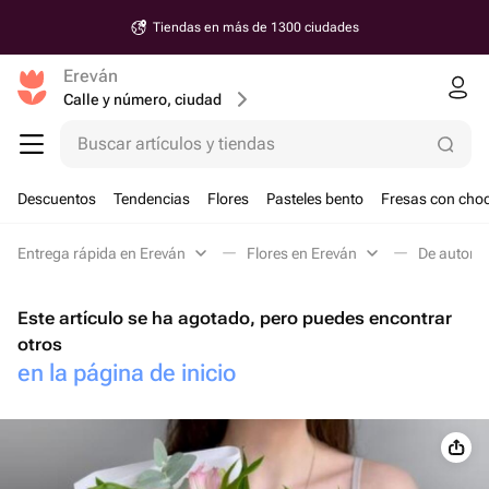
Tiendas en más de 1300 ciudades
Ereván
Calle y número, ciudad
Buscar artículos y tiendas
Descuentos
Tendencias
Flores
Pasteles bento
Fresas con choc
Entrega rápida en Ereván
Flores en Ereván
De autor e
Este artículo se ha agotado, pero puedes encontrar
otros
en la página de inicio