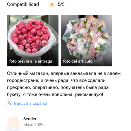
Compatibilidad
5
/5
foto previa a la entrega
foto del artículo
Отличный магазин, впервые заказывала не в своем
городе/стране, и очень рада, что все сделали
прекрасно, оперативно, получатель была рада
букету, я тоже очень довольна, рекомендую!
Traducir a Español
Sender
S
Mayo 2026