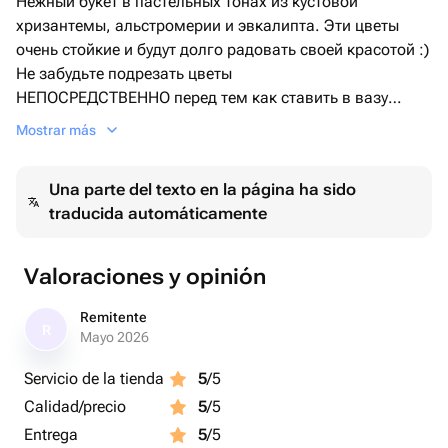
Нежный букет в пастельных тонах из кустовой
хризантемы, альстромерии и эвкалипта. Эти цветы
очень стойкие и будут долго радовать своей красотой :)
Не забудьте подрезать цветы
НЕПОСРЕДСТВЕННО перед тем как ставить в вазу
(после подрезки в течении 2-3 секунд поставьте в воду).
Mostrar más
Не храните букет на прямых солнечных лучах и возле
отопительных приборов, чтобы сохранить цветы
Una parte del texto en la página ha sido
свежими как можно дольше.
traducida automáticamente
Обратите внимание на размеры букета и фото в
полный рост с человеком, для понимания размера
композиции, это фото есть в карточке товара :)
Valoraciones y opinión
Remitente
R
Mayo 2026
Servicio de la tienda
5
/5
Calidad/precio
5
/5
Entrega
5
/5