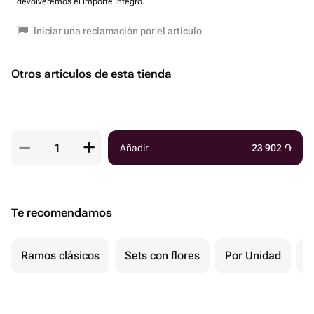
devolveremos el importe íntegro.
Iniciar una reclamación por el artículo
Otros artículos de esta tienda
Añadir
23 902
֏
Te recomendamos
Ramos clásicos
Sets con flores
Por Unidad
F