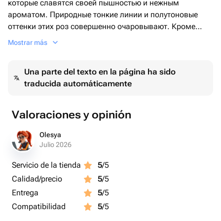
которые славятся своей пышностью и нежным
ароматом. Природные тонкие линии и полутоновые
оттенки этих роз совершенно очаровывают. Кроме
того, композицию великолепно дополняют 5 ветвей
Mostrar más
эвкалипта, добавляя ей свежесть и небольшую
экзотику. Эта композиция в коробке идеально
Una parte del texto en la página ha sido
подходит в качестве подарка, который будет радовать
traducida automáticamente
глаз и приносить эстетическое удовольствие на
протяжении долгого времени.
Valoraciones y opinión
Olesya
Julio 2026
Servicio de la tienda
5
/5
Calidad/precio
5
/5
Entrega
5
/5
Compatibilidad
5
/5