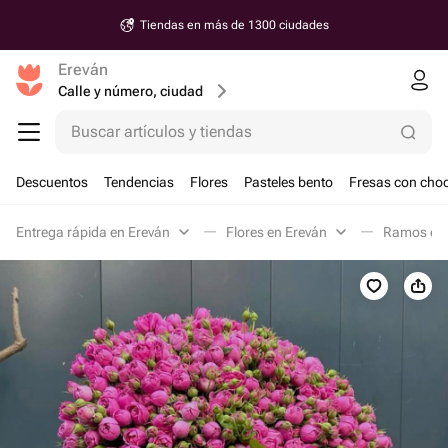
Tiendas en más de 1300 ciudades
Ereván
Calle y número, ciudad
Buscar artículos y tiendas
Descuentos
Tendencias
Flores
Pasteles bento
Fresas con choc
Entrega rápida en Ereván
Flores en Ereván
Ramos clá