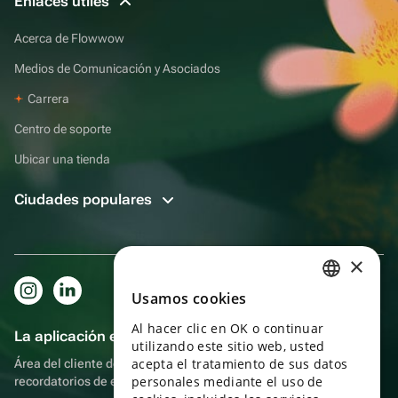
Enlaces útiles
Acerca de Flowwow
Medios de Comunicación y Asociados
Carrera
Centro de soporte
Ubicar una tienda
Ciudades populares
×
Usamos cookies
RUSSIAN
Al hacer clic en OK o continuar
ENGLISH
La aplicación es aún más práctica.
utilizando este sitio web, usted
UKRAINIAN
acepta el tratamiento de sus datos
Área del cliente del destinatario, más bonos por compras y
personales mediante el uso de
recordatorios de eventos
PORTUGUESE