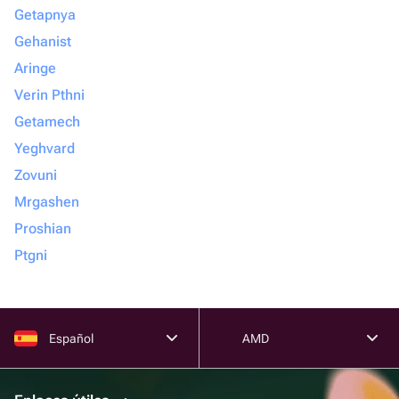
Getapnya
Gehanist
Aringe
Verin Pthni
Getamech
Yeghvard
Zovuni
Mrgashen
Proshian
Ptgni
Español
AMD