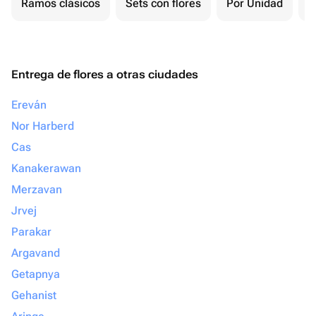
Ramos clásicos
Sets con flores
Por Unidad
F
Entrega de flores a otras ciudades
Ereván
Nor Harberd
Cas
Kanakerawan
Merzavan
Jrvej
Parakar
Argavand
Getapnya
Gehanist