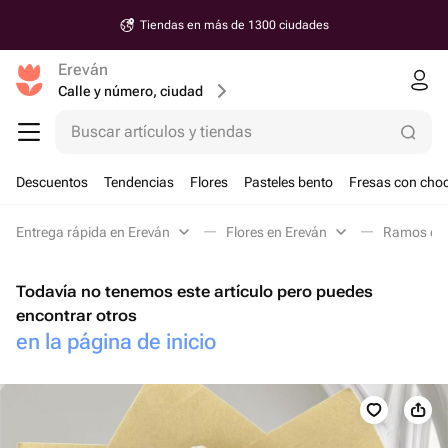
Tiendas en más de 1300 ciudades
Ereván
Calle y número, ciudad
Buscar artículos y tiendas
Descuentos
Tendencias
Flores
Pasteles bento
Fresas con choc
Entrega rápida en Ereván
Flores en Ereván
Ramos clá
Todavía no tenemos este artículo pero puedes
encontrar otros
en la página de inicio