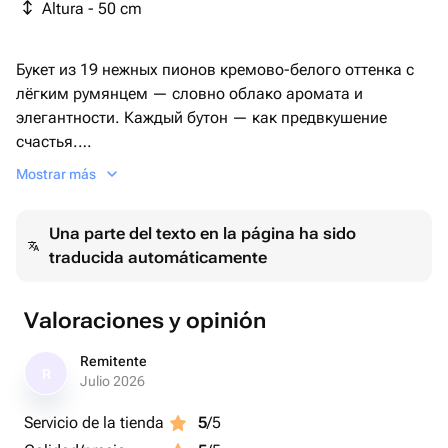
Altura - 50 cm
Букет из 19 нежных пионов кремово-белого оттенка с
лёгким румянцем — словно облако аромата и
элегантности. Каждый бутон — как предвкушение
счастья.
Оформлен в крафтовую бумагу и перевязан широкой
Mostrar más
лентой, этот букет подойдёт для особых случаев или
просто без повода, чтобы порадовать любимого
Una parte del texto en la página ha sido
человека.
traducida automáticamente
🔸 Свежее поступление пионов
🔸 Ароматные, плотные бутоны
Valoraciones y opinión
🔸 Доставка день в день
Remitente
R
Цвет и степень раскрытия бутонов могут немного в
Julio 2026
зависимости от сезона.
Servicio de la tienda
5
/5