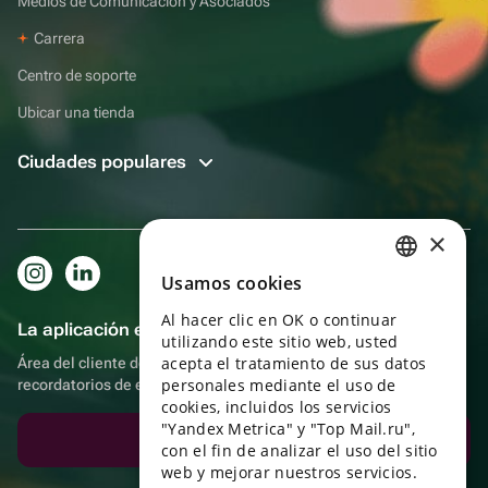
Medios de Comunicación y Asociados
Carrera
Centro de soporte
Ubicar una tienda
Ciudades populares
×
Usamos cookies
RUSSIAN
Al hacer clic en OK o continuar
ENGLISH
La aplicación es aún más práctica.
utilizando este sitio web, usted
UKRAINIAN
acepta el tratamiento de sus datos
Área del cliente del destinatario, más bonos por compras y
personales mediante el uso de
recordatorios de eventos
PORTUGUESE
cookies, incluidos los servicios
"Yandex Metrica" y "Top Mail.ru",
SPANISH
Descargar la aplicación
con el fin de analizar el uso del sitio
web y mejorar nuestros servicios.
HUNGARIAN