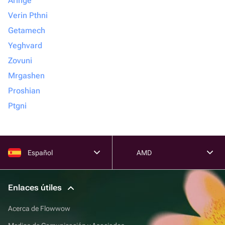
Aringe
Verin Pthni
Getamech
Yeghvard
Zovuni
Mrgashen
Proshian
Ptgni
Español
AMD
Enlaces útiles
Acerca de Flowwow