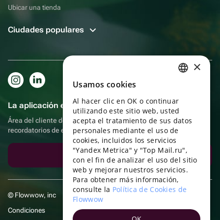
Ubicar una tienda
Ciudades populares
×
Usamos cookies
RUSSIAN
Al hacer clic en OK o continuar
ENGLISH
La aplicación es aún más práctica.
utilizando este sitio web, usted
UKRAINIAN
acepta el tratamiento de sus datos
Área del cliente del destinatario, más bonos por compras y
personales mediante el uso de
recordatorios de eventos
PORTUGUESE
cookies, incluidos los servicios
"Yandex Metrica" y "Top Mail.ru",
SPANISH
Descargar la aplicación
con el fin de analizar el uso del sitio
web y mejorar nuestros servicios.
HUNGARIAN
Para obtener más información,
ITALIAN
consulte la
Política de Cookies de
© Flowwow, inc
Flowwow
FRENCH
Condiciones
OK
TURKISH