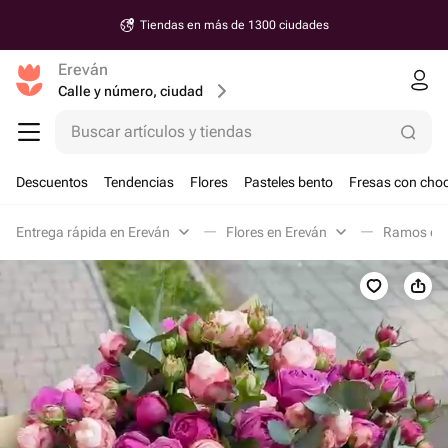
Tiendas en más de 1300 ciudades
Ereván
Calle y número, ciudad
Buscar artículos y tiendas
Descuentos
Tendencias
Flores
Pasteles bento
Fresas con choc
Entrega rápida en Ereván
Flores en Ereván
Ramos clá