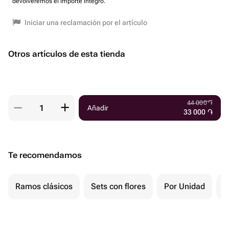
devolveremos el importe íntegro.
Iniciar una reclamación por el artículo
Otros artículos de esta tienda
44 000
֏
Añadir
33 000
֏
Te recomendamos
Ramos clásicos
Sets con flores
Por Unidad
F