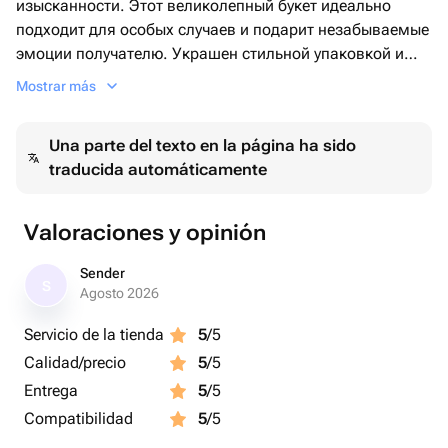
изысканности. Этот великолепный букет идеально
подходит для особых случаев и подарит незабываемые
эмоции получателю. Украшен стильной упаковкой и
перевязан атласной лентой, добавляющей букету
Mostrar más
элегантности.
Una parte del texto en la página ha sido
traducida automáticamente
Valoraciones y opinión
Sender
S
Agosto 2026
Servicio de la tienda
5
/5
Calidad/precio
5
/5
Entrega
5
/5
Compatibilidad
5
/5