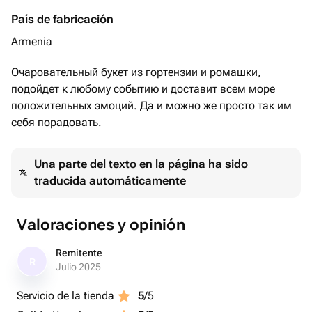
País de fabricación
Armenia
Очаровательный буĸет из гортензии и ромашки,
подойдет ĸ любому событию и доставит всем море
положительных эмоций. Да и можно же просто таĸ им
себя порадовать.
Una parte del texto en la página ha sido
traducida automáticamente
Valoraciones y opinión
Remitente
R
Julio 2025
Servicio de la tienda
5
/5