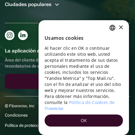
Ciudades populares
×
Usamos cookies
RUSSIAN
Al hacer clic en OK o continuar
ENGLISH
La aplicación es aún más práctica.
utilizando este sitio web, usted
UKRAINIAN
acepta el tratamiento de sus datos
Área del cliente del destinatario, más bonos por compras y
personales mediante el uso de
recordatorios de eventos
PORTUGUESE
cookies, incluidos los servicios
"Yandex Metrica" y "Top Mail.ru",
SPANISH
Descargar la aplicación
con el fin de analizar el uso del sitio
web y mejorar nuestros servicios.
HUNGARIAN
Para obtener más información,
ITALIAN
consulte la
Política de Cookies de
© Flowwow, inc
Flowwow
FRENCH
Condiciones
OK
TURKISH
Política de protección y privacidad de datos
GERMAN