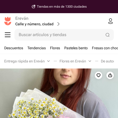
Tiendas en más de 1300 ciudades
Ereván
Calle y número, ciudad
Buscar artículos y tiendas
Descuentos
Tendencias
Flores
Pasteles bento
Fresas con choc
Entrega rápida en Ereván
Flores en Ereván
De autor e