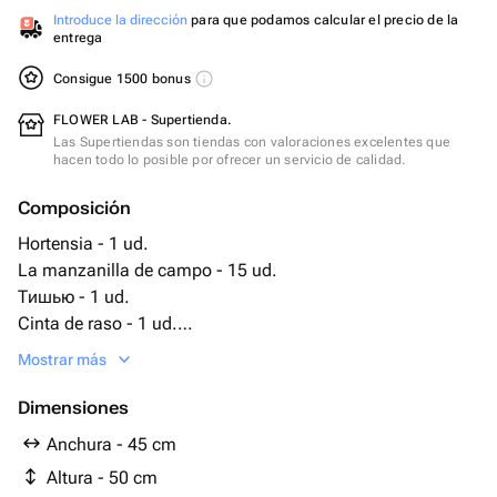
Introduce la dirección
para que podamos calcular el precio de la
entrega
Consigue 1500 bonus
FLOWER LAB - Supertienda.
Las Supertiendas son tiendas con valoraciones excelentes que
hacen todo lo posible por ofrecer un servicio de calidad.
Composición
Hortensia - 1 ud.
La manzanilla de campo - 15 ud.
Тишью - 1 ud.
Cinta de raso - 1 ud.
Película mate - 3 ud.
Mostrar más
Dimensiones
Anchura - 45 cm
Altura - 50 cm