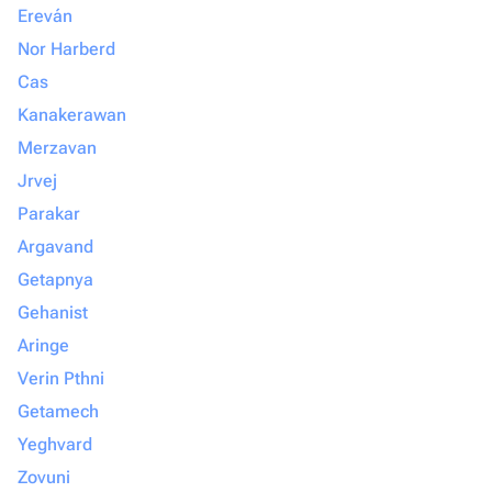
Ereván
Nor Harberd
Cas
Kanakerawan
Merzavan
Jrvej
Parakar
Argavand
Getapnya
Gehanist
Aringe
Verin Pthni
Getamech
Yeghvard
Zovuni