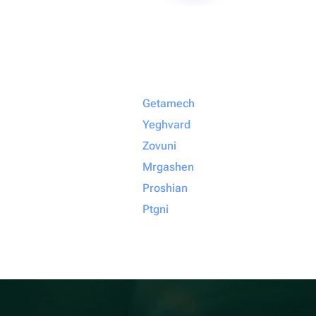
Getamech
Yeghvard
Zovuni
Mrgashen
Proshian
Ptgni