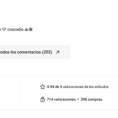
 🩷 спасибо 🙏🏽
todos los comentarios (202)
4.94 de 5
valoraciones de los artículos
714
valoraciones
•
398
compras