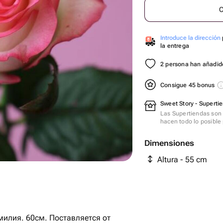
C
Introduce la dirección
la entrega
2 persona han añadido
Consigue 45 bonus
Sweet Story - Superti
Las Supertiendas son 
hacen todo lo posible 
Dimensiones
Altura - 55 cm
милия. 60см. Поставляется от