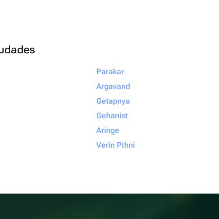
ciudades
Parakar
Argavand
Getapnya
Gehanist
Aringe
Verin Pthni