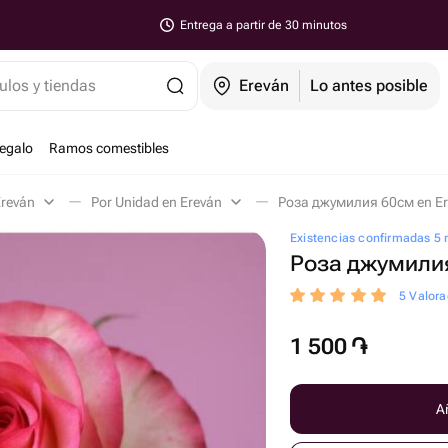
Entrega a partir de 30 minutos
ulos y tiendas
Ereván
Lo antes posible
regalo
Ramos comestibles
Ereván
Por Unidad en Ereván
Роза джумилия 60см en E
Existencias confirmadas 5
Роза джумили
5 Valora
1 500
֏
Añ