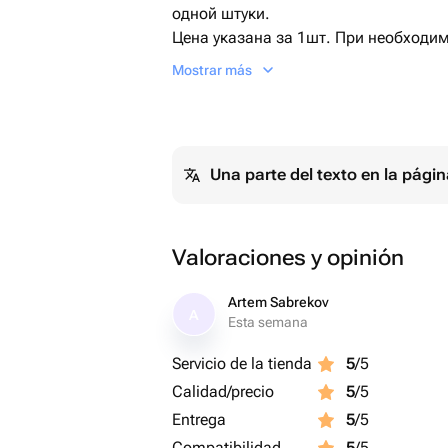
одной штуки.
Цена указана за 1шт. При необходи
количество.
Mostrar más
По умолчанию упаковывается атласн
дизайнерской упаковки напишите об
По всем вопросам с нами можно свя
нашли что искали? Также напишите 
Una parte del texto en la pág
по возможности подобрать все необ
Valoraciones y opinión
Artem Sabrekov
A
Esta semana
Servicio de la tienda
5
/5
Calidad/precio
5
/5
Entrega
5
/5
Compatibilidad
5
/5