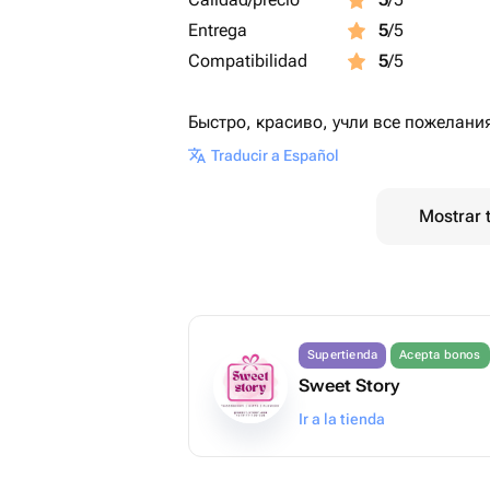
Entrega
5
/5
Compatibilidad
5
/5
Быстро, красиво, учли все пожелания
Traducir a Español
Mostrar 
Supertienda
Acepta bonos
Sweet Story
Ir a la tienda