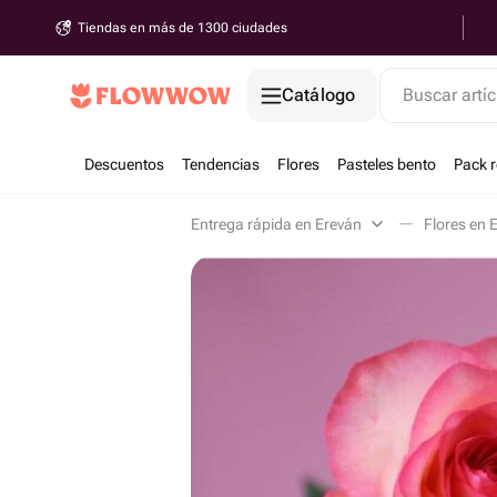
Tiendas en más de 1300 ciudades
Catálogo
Buscar artíc
Descuentos
Tendencias
Flores
Pasteles bento
Pack 
Entrega rápida en Ereván
Flores en 