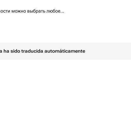
мости можно выбрать любое
ой лентой. При желании
 этом в комментарии к заказу.
заться по кнопке «написать». Не
нам об этом. Будем рады помочь и
ina ha sido traducida automáticamente
ходимое 🌸