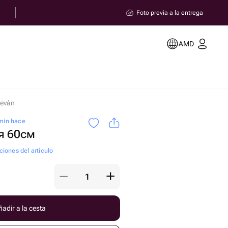
Foto previa a la entrega
AMD
reván
 min hace
я 60см
ciones del artículo
adir a la cesta