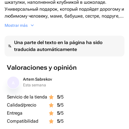
шкатулки, наполненной клубникой в шоколаде.
Универсальный подарок, который подойдет дорогому и
любимому человеку, маме, бабушке, сестре, подруге,
коллеге.
Mostrar más
Как хранить??
Una parte del texto en la página ha sido
• Клубника - очень нежная ягода.
traducida automáticamente
При транспортировки и хранении подарка не стоит его
трясти и переворачивать.
•Мы рекомендуем делать заказ на время
Valoraciones y opinión
непосредственно перед вручением подарка, чтобы он
был максимально свежим.
Artem Sabrekov
A
• Ягоды рекомендуем кушать сразу или хранить до 24
Esta semana
часов, убрав в холодильник (температура хранения+
Servicio de la tienda
5
/5
2,+ 4)
Calidad/precio
5
/5
Entrega
5
/5
Compatibilidad
5
/5