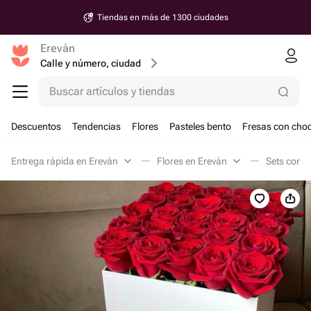
Tiendas en más de 1300 ciudades
Ereván
Calle y número, ciudad
Buscar artículos y tiendas
Descuentos
Tendencias
Flores
Pasteles bento
Fresas con choc
Entrega rápida en Ereván
Flores en Ereván
Sets con f