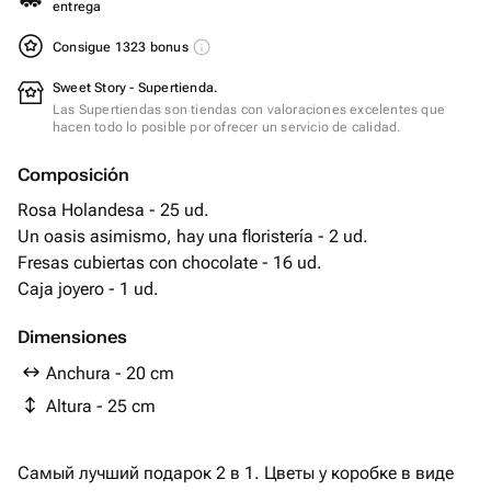
entrega
Consigue 1323 bonus
Sweet Story - Supertienda.
Las Supertiendas son tiendas con valoraciones excelentes que
hacen todo lo posible por ofrecer un servicio de calidad.
Composición
Rosa Holandesa - 25 ud.
Un oasis asimismo, hay una floristería - 2 ud.
Fresas cubiertas con chocolate - 16 ud.
Caja joyero - 1 ud.
Dimensiones
Anchura - 20 cm
Altura - 25 cm
Самый лучший подарок 2 в 1. Цветы у коробке в виде