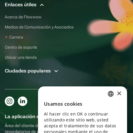
Enlaces útiles
Acerca de Flowwow
Medios de Comunicación y Asociados
Carrera
Centro de soporte
Ubicar una tienda
Ciudades populares
×
Usamos cookies
RUSSIAN
Al hacer clic en OK o continuar
ENGLISH
La aplicación es aún más práctica.
utilizando este sitio web, usted
UKRAINIAN
acepta el tratamiento de sus datos
Área del cliente del destinatario, más bonos por compras y
personales mediante el uso de
recordatorios de eventos