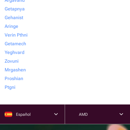
Argavand
Getapnya
Gehanist
Aringe
Verin Pthni
Getamech
Yeghvard
Zovuni
Mrgashen
Proshian
Ptgni
Español
AMD