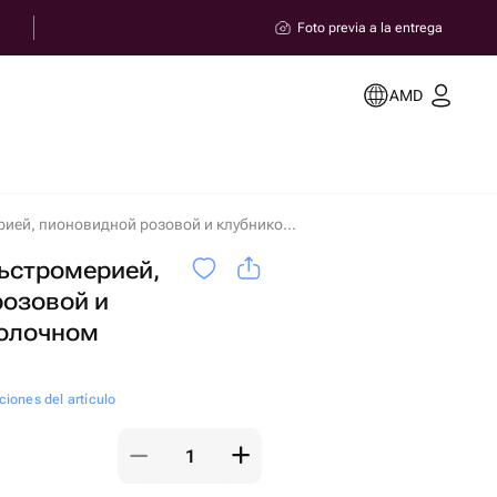
Foto previa a la entrega
AMD
Шкатулка с альстромерией, пионовидной розовой и клубникой в молочном шоколаде en Ereván
ьстромерией,
розовой и
молочном
ciones del artículo