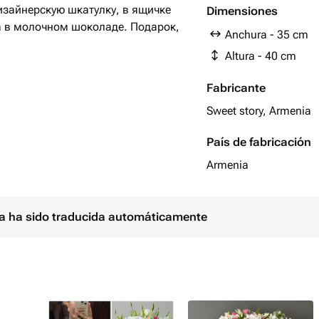
зайнерскую шкатулку, в ящичке
Dimensiones
а в молочном шоколаде. Подарок,
Anchura - 35 cm
Altura - 40 cm
 поводу, будь то день рождения,
Fabricante
14 февраля), либо вовсе без
Sweet story, Armenia
 девушке, маме, бабушке, сестре,
País de fabricación
Armenia
обы оставаться всегда в курсе
:
ina ha sido traducida automáticamente
в шоколаде, шоколадные изделия)
 можете написать нам в чат через