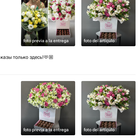
 с удовольствием помогут
foto previa a la entrega
foto del artículo
казы только здесь!🫶🏼
foto previa a la entrega
foto del artículo