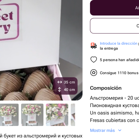
Añ
C
Introduce la dirección
la entrega
5 persona han añadido
Consigue 1110 bonu
35 cm
Composición
40 cm
Альстромерия - 20 u
Пионовидная кустовая
Un oasis asimismo, hay
Fresas cubiertas con c
шкатулка дизайнерска
Mostrar más
 букет из альстромерий и кустовых