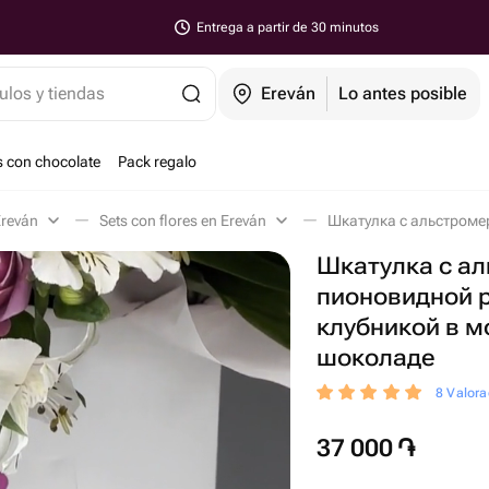
Entrega a partir de 30 minutos
ulos y tiendas
Ereván
Lo antes posible
s con chocolate
Pack regalo
Ereván
Sets con flores en Ereván
Шкатулка с ал
пионовидной 
клубникой в 
шоколаде
8 Valora
37 000
֏