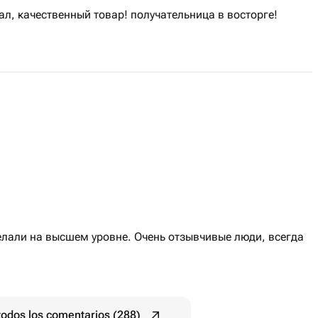
л, качественный товар! получательница в восторге!
елали на высшем уровне. Очень отзывчивые люди, всегда
todos los comentarios (288)