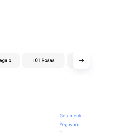
egalo
101 Rosas
Ramos baya
Ra
Getamech
Yeghvard