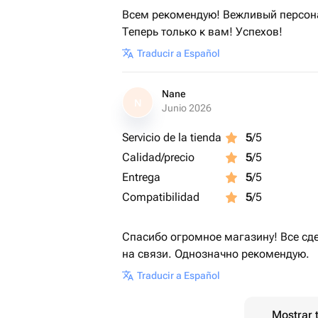
Всем рекомендую! Вежливый персона
Теперь только к вам! Успехов!
Traducir a Español
Nane
N
Junio 2026
Servicio de la tienda
5
/5
Calidad/precio
5
/5
Entrega
5
/5
Compatibilidad
5
/5
Спасибо огромное магазину! Все сд
на связи. Однозначно рекомендую.
Traducir a Español
Mostrar 