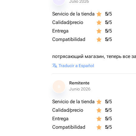
Julio 2026
кнопку «написать», наши менеджеры
подобрать ваш лучший подарок.
Servicio de la tienda
5
/5
Calidad/precio
5
/5
Entrega
5
/5
Compatibilidad
5
/5
потрясающий магазин, теперь все за
Traducir a Español
Remitente
R
Junio 2026
Servicio de la tienda
5
/5
Calidad/precio
5
/5
Entrega
5
/5
Compatibilidad
5
/5