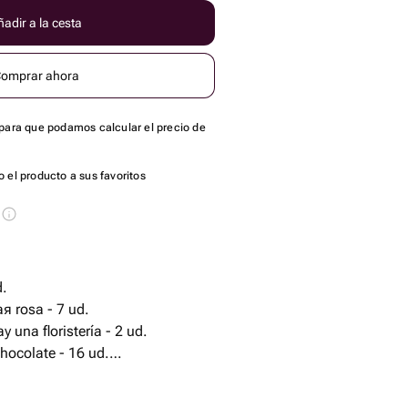
adir a la cesta
omprar ahora
para que podamos calcular el precio de
 el producto a sus favoritos
s
d.
 rosa - 7 ud.
 una floristería - 2 ud.
hocolate - 16 ud.
я - 1 ud.