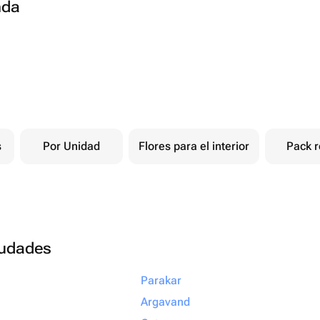
nda
s
Por Unidad
Flores para el interior
Pack r
ciudades
Parakar
Argavand