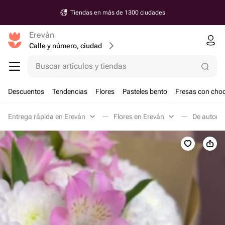
Tiendas en más de 1300 ciudades
Ereván
Calle y número, ciudad
Buscar artículos y tiendas
Descuentos
Tendencias
Flores
Pasteles bento
Fresas con choc
Entrega rápida en Ereván
Flores en Ereván
De autor e