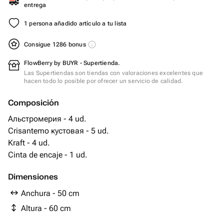
entrega
1 persona añadido artículo a tu lista
Consigue 1286 bonus
FlowBerry by BUYR - Supertienda.
Las Supertiendas son tiendas con valoraciones excelentes que
hacen todo lo posible por ofrecer un servicio de calidad.
Composición
Альстромерия - 4 ud.
Crisantemo кустовая - 5 ud.
Kraft - 4 ud.
Cinta de encaje - 1 ud.
Dimensiones
Anchura - 50 cm
Altura - 60 cm