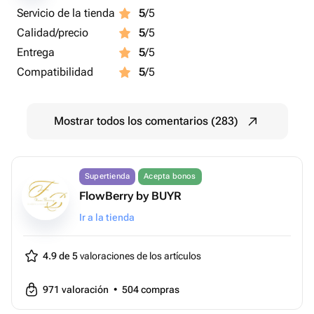
Servicio de la tienda
5
/5
Calidad/precio
5
/5
Entrega
5
/5
Compatibilidad
5
/5
Mostrar todos los comentarios (283)
Supertienda
Acepta bonos
FlowBerry by BUYR
Ir a la tienda
4.9 de 5
valoraciones de los artículos
971
valoración
•
504
compras