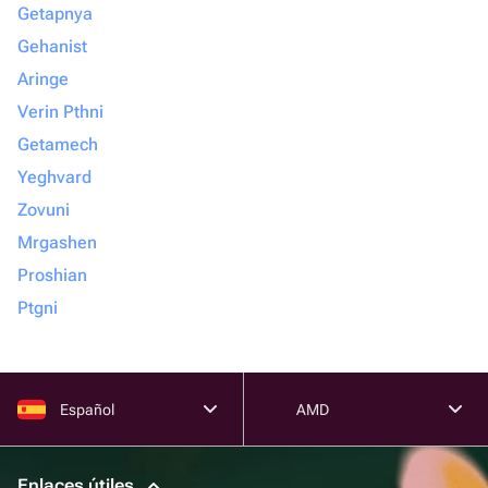
Getapnya
Gehanist
Aringe
Verin Pthni
Getamech
Yeghvard
Zovuni
Mrgashen
Proshian
Ptgni
Español
AMD
Enlaces útiles