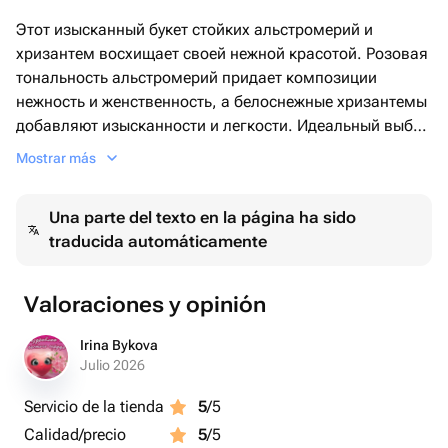
Этот изысканный букет стойких альстромерий и
хризантем восхищает своей нежной красотой. Розовая
тональность альстромерий придает композиции
нежность и женственность, а белоснежные хризантемы
добавляют изысканности и легкости. Идеальный выбор
для подарка любимому человеку!
Mostrar más
Этот букет будет радовать своим утонченным видом
долгое время, благодаря стойкости и выносливости
Una parte del texto en la página ha sido
этих цветов.
traducida automáticamente
Порадуйте себя или близких этим прекрасным
букетом!!!х
Valoraciones y opinión
Irina Bykova
Julio 2026
Servicio de la tienda
5
/5
Calidad/precio
5
/5