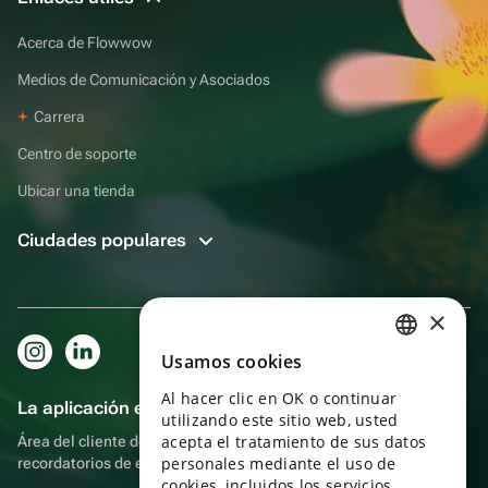
Acerca de Flowwow
Medios de Comunicación y Asociados
Carrera
Centro de soporte
Ubicar una tienda
Ciudades populares
×
Usamos cookies
RUSSIAN
Al hacer clic en OK o continuar
ENGLISH
La aplicación es aún más práctica.
utilizando este sitio web, usted
UKRAINIAN
acepta el tratamiento de sus datos
Área del cliente del destinatario, más bonos por compras y
personales mediante el uso de
recordatorios de eventos
PORTUGUESE
cookies, incluidos los servicios