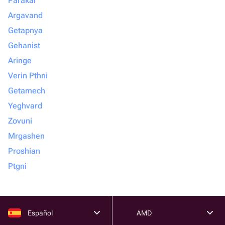
Parakar
Argavand
Getapnya
Gehanist
Aringe
Verin Pthni
Getamech
Yeghvard
Zovuni
Mrgashen
Proshian
Ptgni
Español
AMD