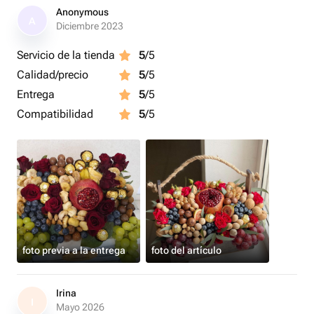
Anonymous
A
Diciembre 2023
Servicio de la tienda
5
/5
Calidad/precio
5
/5
Entrega
5
/5
Compatibilidad
5
/5
foto previa a la entrega
foto del artículo
Irina
I
Mayo 2026