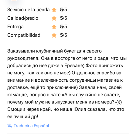
Servicio de la tienda
5
/5
Calidad/precio
5
/5
Entrega
5
/5
Compatibilidad
5
/5
Заказывали клубничный букет для своего
руководителя. Она в восторге от него и рада, что мы
добрались до нее даже в Ереване) Фото приложить
не могу, так как оно не мое) Отдельное спасибо за
внимание и вовлеченность сотрудницы магазина к
доставке, ещё то приключение) Задала нам, своей
команде, вопрос в чате «А вы случайно не знаете,
почему мой муж не выпускает меня из номера?»)))
Эмоции через край, но наша Юлия сказала, что это
ее лучший др!
Traducir a Español