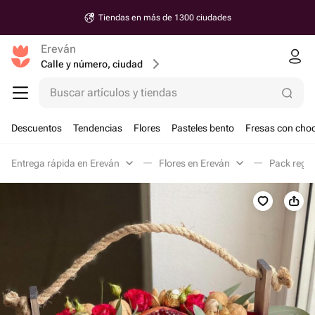
Tiendas en más de 1300 ciudades
Ereván
Calle y número, ciudad
Buscar artículos y tiendas
Descuentos
Tendencias
Flores
Pasteles bento
Fresas con choc
Entrega rápida en Ereván
Flores en Ereván
Pack regal