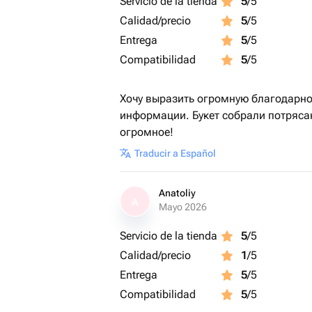
Servicio de la tienda
5
/5
Calidad/precio
5
/5
Entrega
5
/5
Compatibilidad
5
/5
Хочу выразить огромную благодарно
информации. Букет собрали потряса
огромное!
Traducir a Español
Anatoliy
A
Mayo 2026
Servicio de la tienda
5
/5
Calidad/precio
1
/5
Entrega
5
/5
Compatibilidad
5
/5