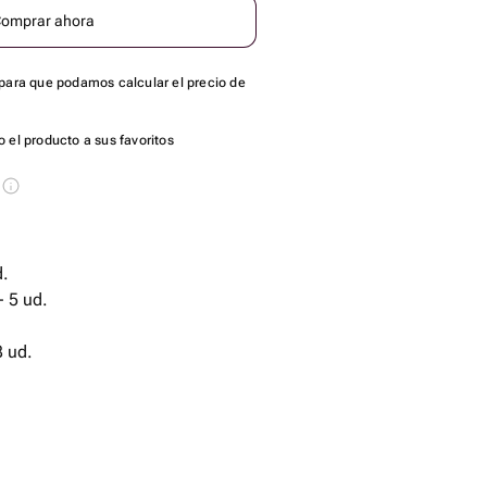
omprar ahora
para que podamos calcular el precio de
 el producto a sus favoritos
s
d.
 5 ud.
de diseño - 8 ud.