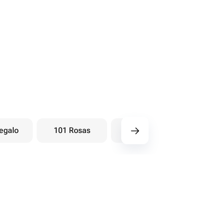
egalo
101 Rosas
Ramos baya
Ra