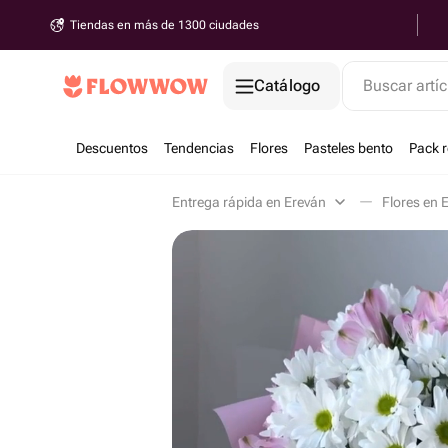
Tiendas en más de 1300 ciudades
Catálogo
Buscar artíc
Descuentos
Tendencias
Flores
Pasteles bento
Pack 
Entrega rápida en Ereván
Flores en 