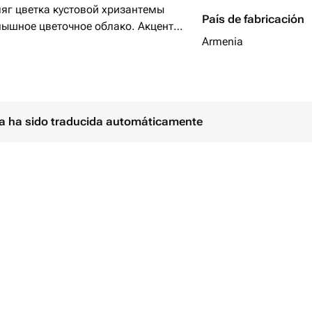
ляг цветка кустовой хризантемы
País de fabricación
 пышное цветочное облако. Акценты
Armenia
ы двумя атласными лентами,
антности и шарма. Все это
ую упаковку (8 штук), что делает
й случай.
ina ha sido traducida automáticamente