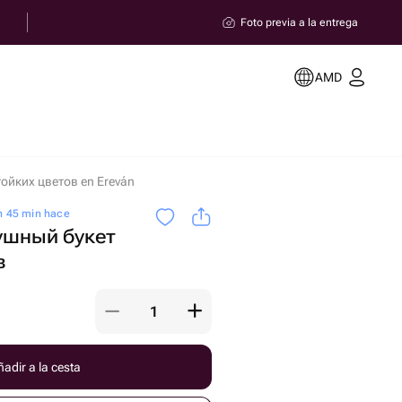
Foto previa a la entrega
AMD
ойких цветов en Ereván
h 45 min hace
ушный букет
в
adir a la cesta