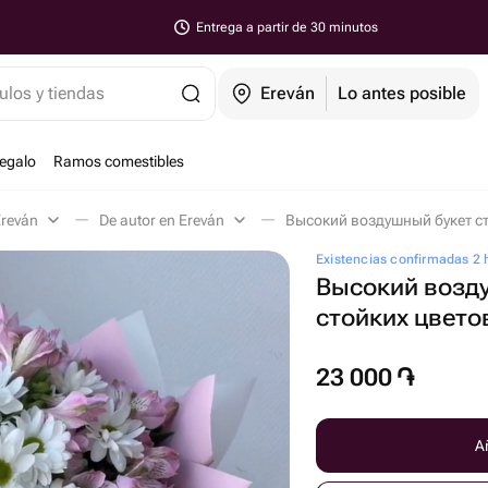
Entrega a partir de 30 minutos
ulos y tiendas
Ereván
Lo antes posible
regalo
Ramos comestibles
Ereván
De autor en Ereván
Высокий воздушный букет ст
Existencias confirmadas 2 
Высокий возд
стойких цвето
23 000
֏
Añ