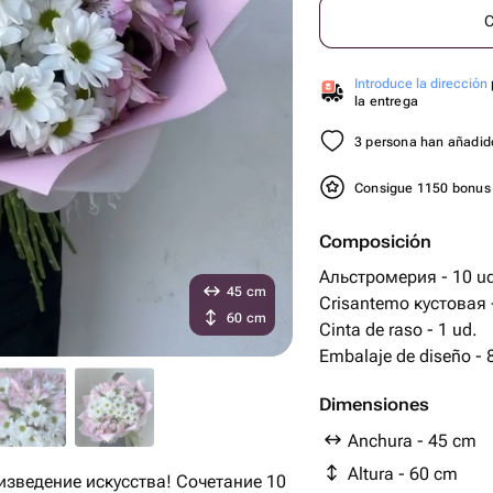
C
Introduce la dirección
la entrega
3 persona han añadido
Consigue 1150 bonu
Composición
Альстромерия - 10 u
45 cm
Crisantemo кустовая -
60 cm
Cinta de raso - 1 ud.
Embalaje 
Dimensiones
Anchura - 45 cm
Altura - 60 cm
изведение искусства! Сочетание 10