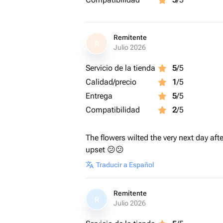
Remitente
R
Julio 2026
Servicio de la tienda
5
/5
Calidad/precio
1
/5
Entrega
5
/5
Compatibilidad
2
/5
The flowers wilted the very next day afte
upset 😕😕
Traducir a Español
Remitente
R
Julio 2026