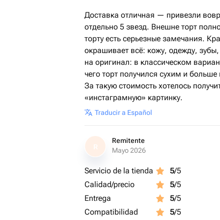
Доставка отличная — привезли вовр
отдельно 5 звезд. Внешне торт полно
торту есть серьезные замечания. К
окрашивает всё: кожу, одежду, зубы
на оригинал: в классическом вариант
чего торт получился сухим и больше
За такую стоимость хотелось получит
«инстаграмную» картинку.
Traducir a Español
Remitente
R
Mayo 2026
Servicio de la tienda
5
/5
Calidad/precio
5
/5
Entrega
5
/5
Compatibilidad
5
/5