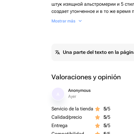
штук изящной альстромерии и 5 сти
создает утонченное и в то же время
этого композиции нежно подчеркнут
Mostrar más
которые добавляют еще больше элег
основательно упаковано в дизайнерск
букет прекрасным подарком на любо
Una parte del texto en la pág
Valoraciones y opinión
Anonymous
A
Ayer
Servicio de la tienda
5
/5
Calidad/precio
5
/5
Entrega
5
/5
Compatibilidad
5
/5