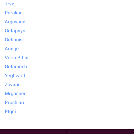
Jrvej
Parakar
Argavand
Getapnya
Gehanist
Aringe
Verin Pthni
Getamech
Yeghvard
Zovuni
Mrgashen
Proshian
Ptgni