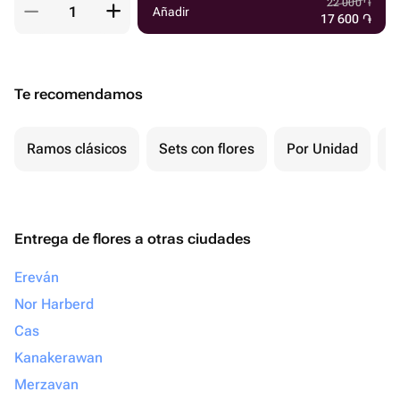
22 000
֏
Añadir
17 600
֏
Te recomendamos
Ramos clásicos
Sets con flores
Por Unidad
F
Entrega de flores a otras ciudades
Ereván
Nor Harberd
Cas
Kanakerawan
Merzavan