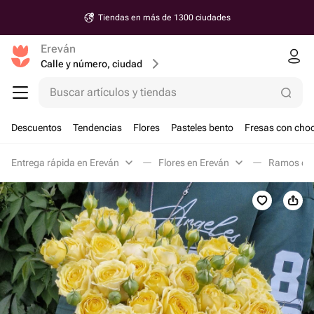
Tiendas en más de 1300 ciudades
Ereván
Calle y número, ciudad
Buscar artículos y tiendas
Descuentos
Tendencias
Flores
Pasteles bento
Fresas con choc
Entrega rápida en Ereván
Flores en Ereván
Ramos clá