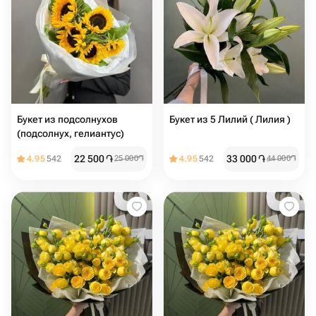
Букет из подсолнухов
Букет из 5 Лилий ( Лилия )
(подсолнух, гелиантус)
22 500
֏
33 000
֏
4.95
542
25 000
֏
4.95
542
44 000
֏