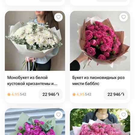
Монобукет из белой
Букет из пионовидных роз
кустовой хризантемы и
мисти бабблс
эвкалипта, 8 шт
22 946
֏
22 946
֏
4.95
542
4.95
542