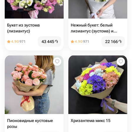
Букет из эустома
Нежный букет: белый
(лизиантус)
лизиантус (эустома) и
эвкалипт
43 445
֏
22 166
֏
4.90
971
4.90
971
Пионовидные кустовые
Хризантема микс 15
розы