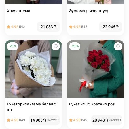
Хризантема
Эустома (лизиантус)
21 033
֏
22 946
֏
4.95
542
4.95
542
-
25
%
-
25
%
Букет хризантема белая 5
Букет из 15 красных роз
шт
14 963
֏
20 948
֏
4.90
849
19 950
֏
4.90
849
27 930
֏