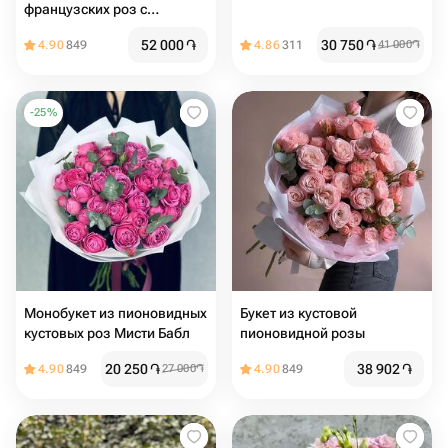
французских роз с
эвкалиптом
52 000
֏
30 750
֏
4.90
849
4.86
311
41 000
֏
-
25
%
Монобукет из пионовидных
Букет из кустовой
кустовых роз Мисти Бабл
пионовидной розы
20 250
֏
38 902
֏
4.90
849
27 000
֏
4.90
849