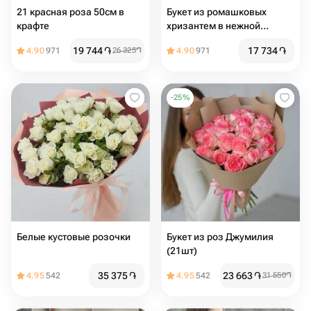
21 красная роза 50см в
Букет из ромашковых
крафте
хризантем в нежной
упаковке
19 744
֏
17 734
֏
4.90
971
26 325
֏
4.90
971
-
25
%
Белые кустовые розочки
Букет из роз Джумилия
(21шт)
35 375
֏
23 663
֏
4.95
542
4.95
542
31 550
֏