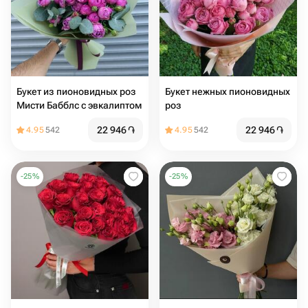
Букет из пионовидных роз
Букет нежных пионовидных
Мисти Бабблс с эвкалиптом
роз
22 946
֏
22 946
֏
4.95
542
4.95
542
-
25
%
-
25
%