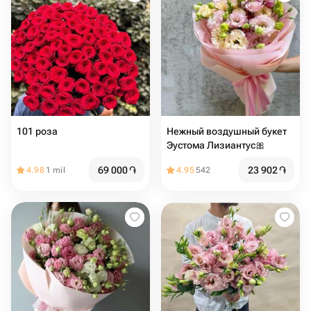
101 роза
Нежный воздушный букет
Эустома Лизиантус🎀
69 000
֏
23 902
֏
4.98
1 mil
4.95
542