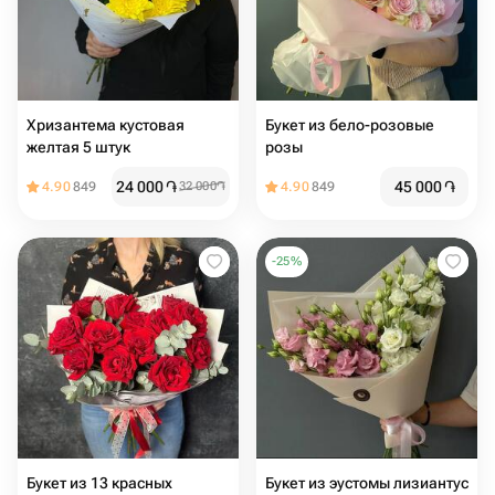
Хризантема кустовая
Букет из бело-розовые
желтая 5 штук
розы
24 000
֏
45 000
֏
4.90
849
32 000
֏
4.90
849
-
25
%
Букет из 13 красных
Букет из эустомы лизиантус