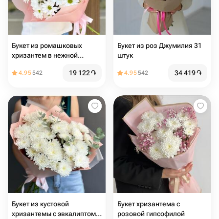
Букет из ромашковых
Букет из роз Джумилия 31
хризантем в нежной
штук
упаковке
19 122
֏
34 419
֏
4.95
542
4.95
542
Букет из кустовой
Букет хризантема с
хризантемы с эвкалиптом
розовой гипсофилой