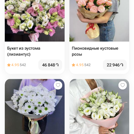
Букет из эустома
Пионовидные кустовые
(лизиантус)
розы
46 848
֏
22 946
֏
4.95
542
4.95
542