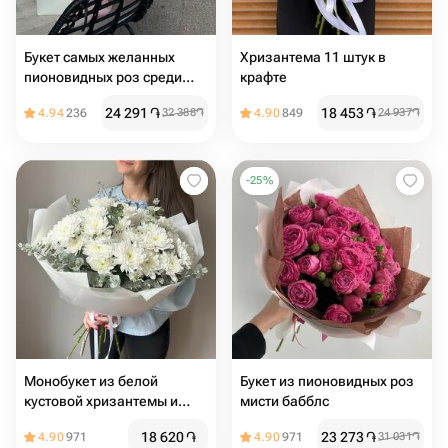
Букет самых желанных
Хризантема 11 штук в
пионовидных роз среди
крафте
девушек
24 291
֏
18 453
֏
4.94
236
32 388
֏
4.90
849
24 937
֏
-
25
%
Монобукет из белой
Букет из пионовидных роз
кустовой хризантемы и
мисти бабблс
эвкалипта, 8 шт
18 620
֏
23 273
֏
4.90
971
4.90
971
31 031
֏