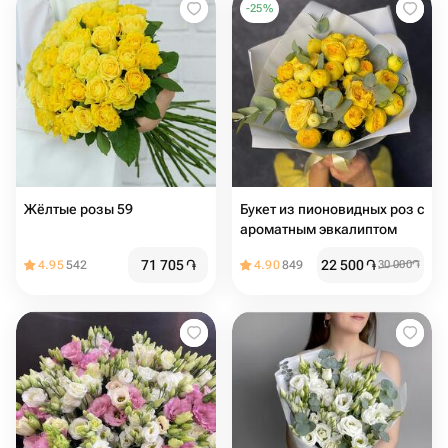
-
25
%
Жёлтые розы 59
Букет из пионовидных роз с
ароматным эвкалиптом
71 705
֏
22 500
֏
4.95
542
4.90
849
30 000
֏