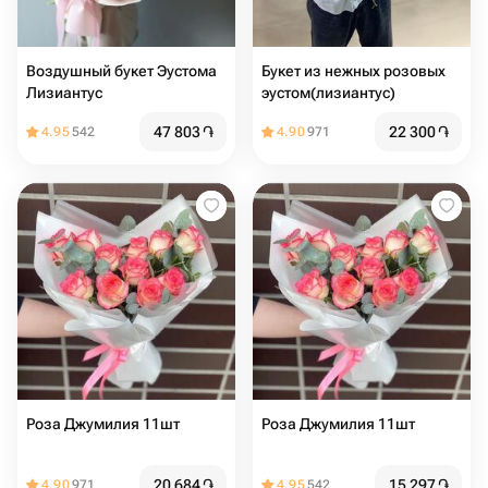
Воздушный букет Эустома
Букет из нежных розовых
Лизиантус
эустом(лизиантус)
47 803
֏
22 300
֏
4.95
542
4.90
971
Роза Джумилия 11шт
Роза Джумилия 11шт
20 684
֏
15 297
֏
4.90
971
4.95
542