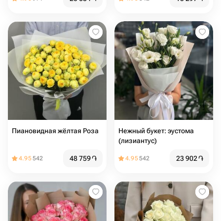
Пиановидная жёлтая Роза
Нежный букет: эустома
(лизиантус)
48 759
֏
23 902
֏
4.95
542
4.95
542