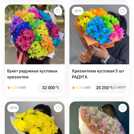
-
25
%
Букет радужных кустовых
Хризантема кустовая 5 шт
хризантем
РАДУГА
32 000
֏
20 250
֏
4.90
849
4.90
849
27 000
֏
-
25
%