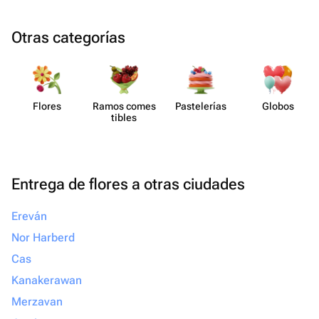
Otras categorías
Flores
Ramos comes​
Paste​lerías
Globos
tibles
Entrega de flores a otras ciudades
Ereván
Nor Harberd
Cas
Kanakerawan
Merzavan