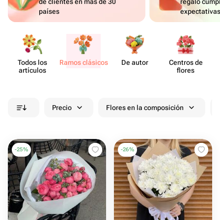
de clientes en más de 30
regalo cumpl
países
expectativa
Todos los
Ramos clásicos
De autor
Centros de
artículos
flores
Precio
Flores en la composición
-
25
%
-
26
%