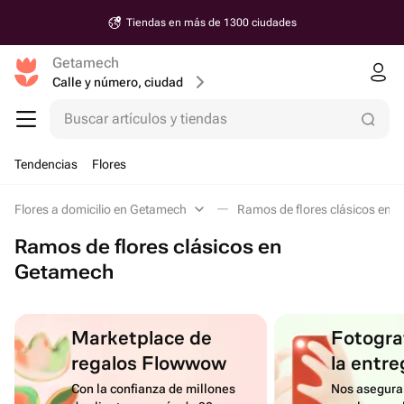
Tiendas en más de 1300 ciudades
Getamech
Calle y número, ciudad
Buscar artículos y tiendas
Tendencias
Flores
Flores a domicilio en Getamech
Ramos de flores clásicos en 
Ramos de flores clásicos en
Getamech
Marketplace de
Fotograf
regalos Flowwow
la entre
Con la confianza de millones
Nos asegura