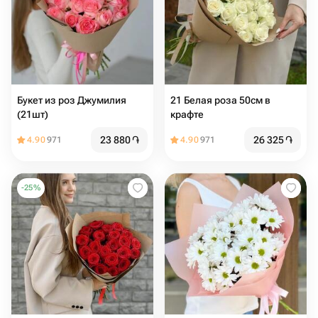
Букет из роз Джумилия
21 Белая роза 50см в
(21шт)
крафте
23 880
֏
26 325
֏
4.90
971
4.90
971
-
25
%