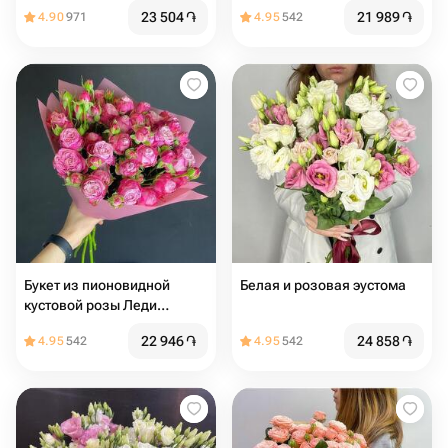
23 504
֏
21 989
֏
4.90
971
4.95
542
Букет из пионовидной
Белая и розовая эустома
кустовой розы Леди
Бомбастик
22 946
֏
24 858
֏
4.95
542
4.95
542