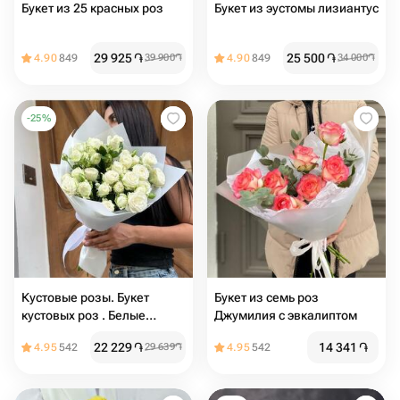
Букет из 25 красных роз
Букет из эустомы лизиантус
29 925
֏
25 500
֏
4.90
849
39 900
֏
4.90
849
34 000
֏
-
25
%
Кустовые розы. Букет
Букет из семь роз
кустовых роз . Белые
Джумилия с эвкалиптом
кустовые розы
22 229
֏
14 341
֏
4.95
542
29 639
֏
4.95
542