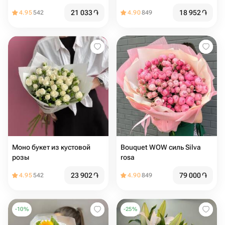
Нежность прикосновения
21 033
֏
18 952
֏
4.95
542
4.90
849
Моно букет из кустовой
Bouquet WOW силь Silva
розы
rosa
23 902
֏
79 000
֏
4.95
542
4.90
849
-
10
%
-
25
%