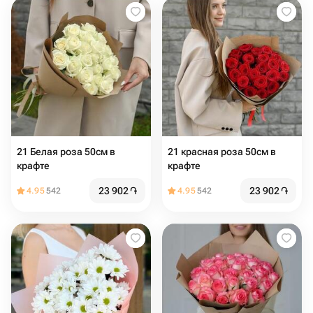
21 Белая роза 50см в
21 красная роза 50см в
крафте
крафте
23 902
֏
23 902
֏
4.95
542
4.95
542