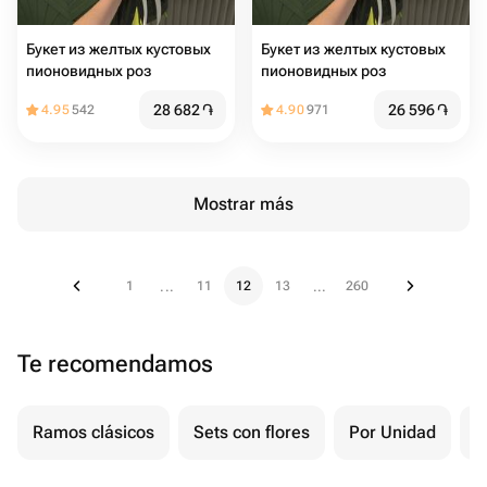
Букет из желтых кустовых
Букет из желтых кустовых
пионовидных роз
пионовидных роз
28 682
֏
26 596
֏
4.95
542
4.90
971
Mostrar más
1
11
12
13
260
...
...
Te recomendamos
Ramos clásicos
Sets con flores
Por Unidad
F