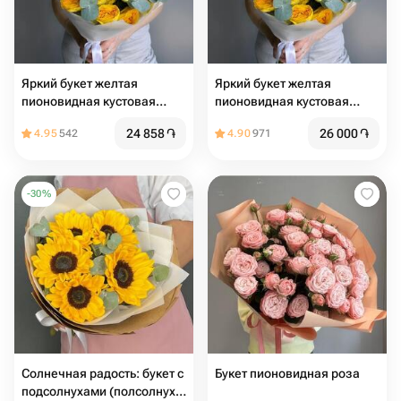
Яркий букет желтая
Яркий букет желтая
пионовидная кустовая
пионовидная кустовая
роза
роза
24 858
֏
26 000
֏
4.95
542
4.90
971
-
30
%
Солнечная радость: букет с
Букет пионовидная роза
подсолнухами (полсолнух ,