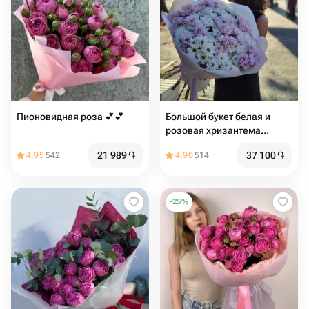
Пионовидная роза 💕💕
Большой букет белая и
розовая хризантема
ромашка
21 989
֏
37 100
֏
4.95
542
4.90
514
-
25
%