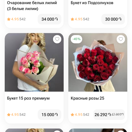
Очарование белых лилий
Букет из Подсолнухов
(3 белые лилии)
34 000
֏
30 000
֏
4.95
542
4.95
542
-
45
%
Букет 15 роз премиум
Красные розы 25
15 000
֏
26 292
֏
4.95
542
4.95
542
47 803
֏