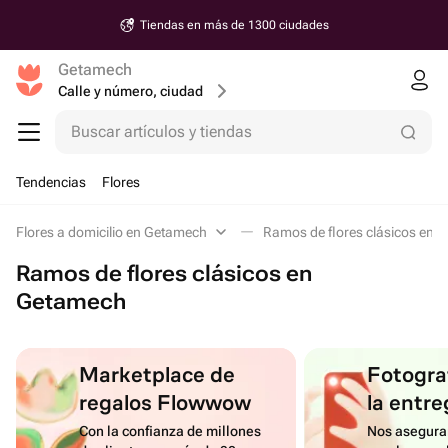
Tiendas en más de 1300 ciudades
Getamech
Calle y número, ciudad
Buscar artículos y tiendas
Tendencias
Flores
Flores a domicilio en Getamech
Ramos de flores clásicos en 
Ramos de flores clásicos en
Getamech
Marketplace de
Fotograf
regalos Flowwow
la entre
Con la confianza de millones
Nos asegura