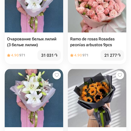
Очарование белых лилий
Ramo de rosas Rosadas
(3 белые лилии)
peonías arbustos 9pcs
31 031
֏
21 277
֏
4.90
971
4.90
971