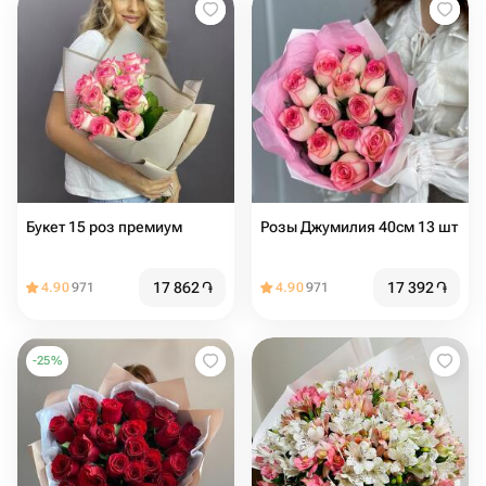
Букет 15 роз премиум
Розы Джумилия 40см 13 шт
17 862
֏
17 392
֏
4.90
971
4.90
971
-
25
%