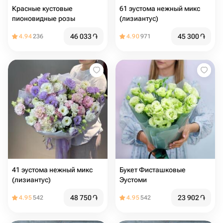
Красные кустовые
61 эустома нежный микс
пионовидные розы
(лизиантус)
46 033
֏
45 300
֏
4.94
236
4.90
971
41 эустома нежный микс
Букет Фисташковые
(лизиантус)
Эустоми
48 750
֏
23 902
֏
4.95
542
4.95
542