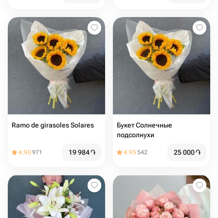
Ramo de girasoles Solares
Букет Солнечные
подсолнухи
19 984
֏
25 000
֏
4.90
971
4.95
542