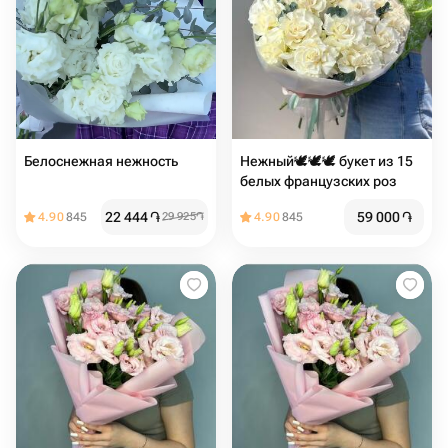
Белоснежная нежность
Нежный🕊️🕊️🕊️ букет из 15
белых французских роз
22 444
֏
59 000
֏
4.90
845
29 925
֏
4.90
845