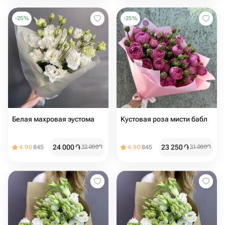
-
25
%
-
25
%
Белая махровая эустома
Кустовая роза мисти бабл
24 000
֏
23 250
֏
4.90
845
32 000
֏
4.90
845
31 000
֏