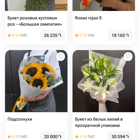
Букет розовых кустовых
Rosas rojas S
роз - «Большая симпатия»
26 235
֏
18 165
֏
4.95
542
4.95
542
Подсолнухи
Букет из белых лилий в
прозрачной упаковке
20 000
֏
30 594
֏
4.95
542
4.95
542