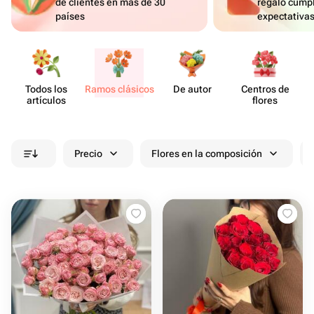
de clientes en más de 30
regalo cumpl
países
expectativa
Todos los
Ramos clásicos
De autor
Centros de
artículos
flores
Precio
Flores en la composición