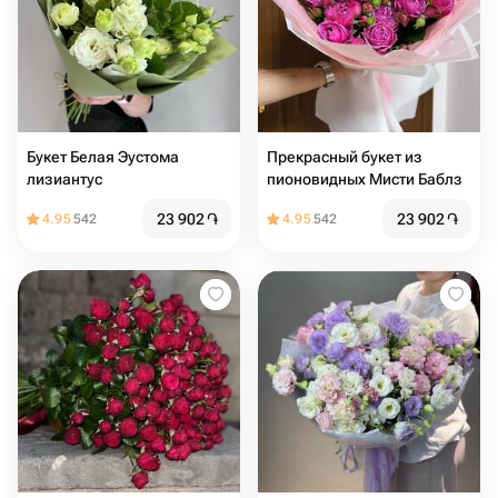
Букет Белая Эустома
Прекрасный букет из
лизиантус
пионовидных Мисти Баблз
23 902
֏
23 902
֏
4.95
542
4.95
542