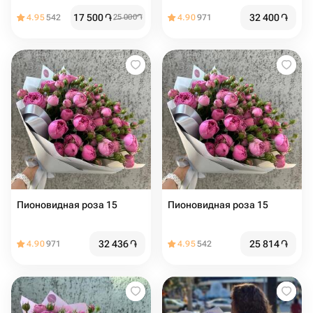
букет , гелиантус )
17 500
֏
32 400
֏
4.95
542
25 000
֏
4.90
971
Пионовидная роза 15
Пионовидная роза 15
32 436
֏
25 814
֏
4.90
971
4.95
542