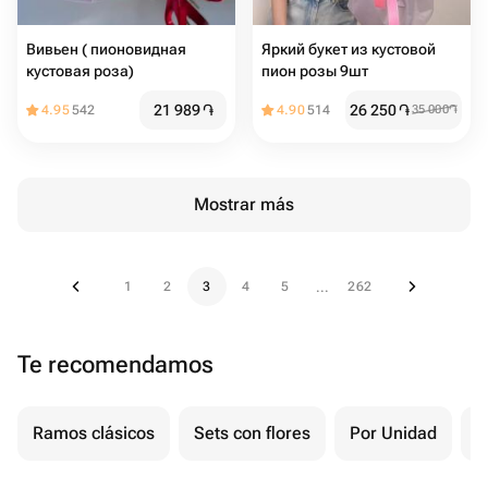
Вивьен ( пионовидная
Яркий букет из кустовой
кустовая роза)
пион розы 9шт
21 989
֏
26 250
֏
4.95
542
4.90
514
35 000
֏
Mostrar más
1
2
3
4
5
262
...
Te recomendamos
Ramos clásicos
Sets con flores
Por Unidad
F