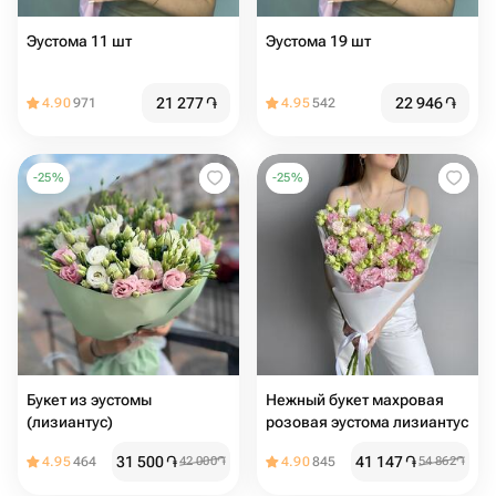
Эустома 11 шт
Эустома 19 шт
21 277
֏
22 946
֏
4.90
971
4.95
542
-
25
%
-
25
%
Букет из эустомы
Нежный букет махровая
(лизиантус)
розовая эустома лизиантус
31 500
֏
41 147
֏
4.95
464
42 000
֏
4.90
845
54 862
֏