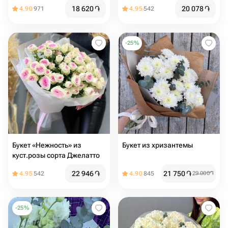
18 620
֏
20 078
֏
4.90
971
4.95
542
-
25
%
Букет «Нежность» из
Букет из хризантемы
куст.розы сорта Джелатто
22 946
֏
21 750
֏
4.95
542
4.90
845
29 000
֏
-
25
%