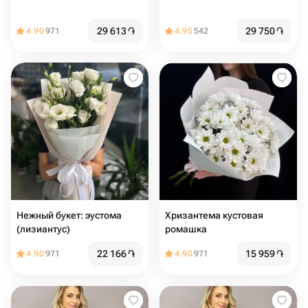
29 613
֏
29 750
֏
4.90
971
4.95
542
Нежный букет: эустома
Хризантема кустовая
(лизиантус)
ромашка
22 166
֏
15 959
֏
4.90
971
4.90
971