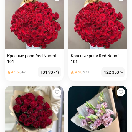
Красные рози Red Naomi
Красные рози Red Naomi
101
101
131 937
֏
122 353
֏
4.95
542
4.90
971