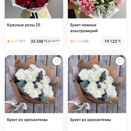
Красные розы 25
Букет нежных
альстромерий
33 248
֏
19 122
֏
4.90
971
44 331
֏
4.95
542
Букет из хризантемы
Букет из хризантемы