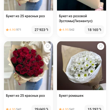
Букет из 25 красных роз
Букет из розовой
Эустомы(Лизиантус)
27 923
֏
18 165
֏
4.90
971
4.95
542
Букет из 25 красных роз
Букет ромашек
29 665
֏
15 297
֏
4.95
542
4.95
542