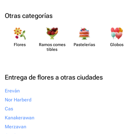
Otras categorías
Flores
Ramos comes​
Paste​lerías
Globos
tibles
Entrega de flores a otras ciudades
Ereván
Nor Harberd
Cas
Kanakerawan
Merzavan