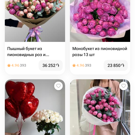
Пышный букет из
Монобукет из пионовидной
пионовидных роз и
розы 13 шт
эвкалипта
36 252
֏
23 850
֏
4.96
393
4.96
393