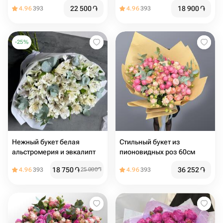
22 500
֏
18 900
֏
4.96
393
4.96
393
-
25
%
Нежный букет белая
Стильный букет из
альстромерия и эвкалипт
пионовидных роз 60см
18 750
֏
36 252
֏
4.96
393
25 000
֏
4.96
393