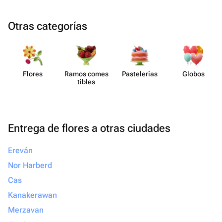
Otras categorías
Flores
Ramos comes​
Paste​lerías
Globos
tibles
Entrega de flores a otras ciudades
Ereván
Nor Harberd
Cas
Kanakerawan
Merzavan