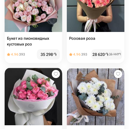
Букет из пионовидных
Розовая роза
кустовых роз
35 298
֏
28 620
֏
4.96
393
4.96
393
38 160
֏