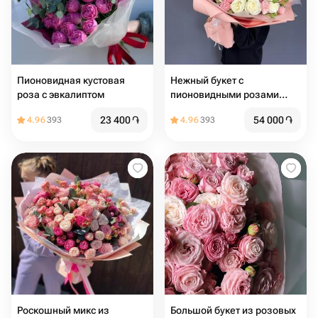
Пионовидная кустовая
Нежный букет с
роза с эвкалиптом
пионовидными розами
«Романтическое утро»
23 400
֏
54 000
֏
4.96
393
4.96
393
Роскошный микс из
Большой букет из розовых