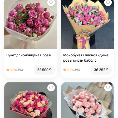
Букет / пионовидная роза
Монобукет / пионовидные
розы мисти бабблс
22 500
֏
36 252
֏
4.96
393
4.96
393