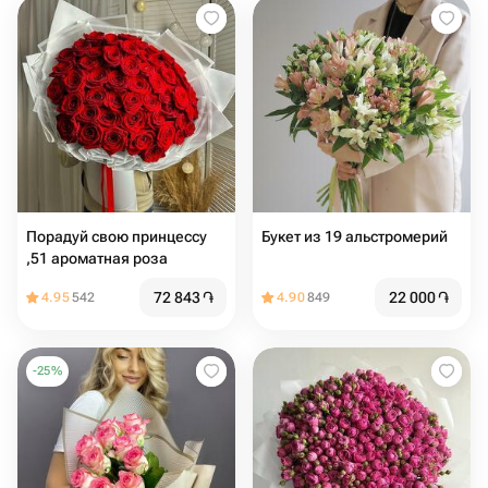
Порадуй свою принцессу
Букет из 19 альстромерий
,51 ароматная роза
72 843
֏
22 000
֏
4.95
542
4.90
849
-
25
%