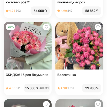
кустовых роз🌸
пионовидных роз
54 000
֏
58 852
֏
4.96
393
4.90
849
-
25
%
СКИДКА! 15 роз Джумилии
Валентинка
15 000
֏
29 900
֏
4.86
311
20 000
֏
4.98
1 mil