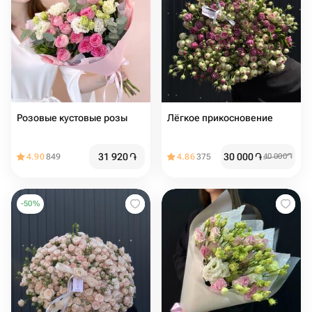
Розовые кустовые розы
Лёгкое прикосновение
31 920
֏
30 000
֏
4.90
849
4.86
375
40 000
֏
-
50
%