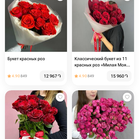
Букет красных роз
Классический букет из 11
красных роз «Милая Моя»
(размер S)
12 967
֏
15 960
֏
4.90
849
4.90
849