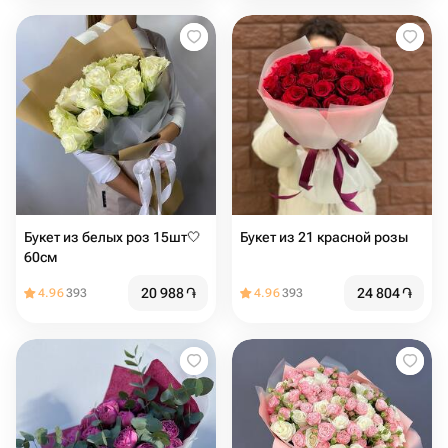
Букет из белых роз 15шт🤍
Букет из 21 красной розы
60см
20 988
֏
24 804
֏
4.96
393
4.96
393