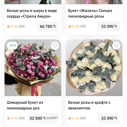
Белые розы и шары в виде
Букет «Жизель» Сильва
сердца «Стрела Амура»
пионовидные розы
66 780
֏
33 390
֏
4.96
393
4.96
393
-
25
%
Шикарный букет из
Белые розы в крафте с
пионовидных роз
эвкалиптом
52 500
֏
33 390
֏
4.96
393
70 000
֏
4.96
393