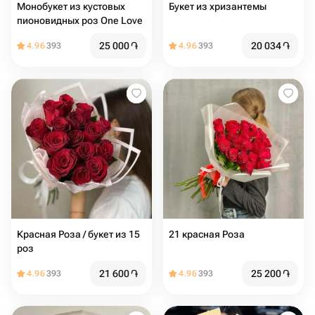
Монобукет из кустовых
Букет из хризантемы
пионовидных роз One Love
25 000
֏
20 034
֏
4.96
393
4.96
393
Красная Роза / букет из 15
21 красная Роза
роз
21 600
֏
25 200
֏
4.96
393
4.96
393