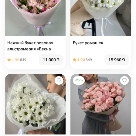
Нежный букет розовая
Букет ромашек
альстромерия «Весна
11 000
֏
15 960
֏
4.90
849
4.90
849
-
25
%