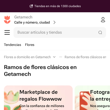
Tiendas en más de 1300 ciudades
Getamech
Calle y número, ciudad
Buscar artículos y tiendas
Tendencias
Flores
Flores a domicilio en Getamech
Ramos de flores clásicos en 
Ramos de flores clásicos en
Getamech
Marketplace de
Fotograf
regalos Flowwow
la entre
Con la confianza de millones
Nos asegura