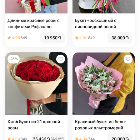
Длинные красные розы с
Букет «роскошный с
конфетами Рафаэлло
пионовидной розой
19 950
֏
38 000
֏
4.90
849
4.90
849
-
25
%
Хит🔥Букет из 21 красной
Красивый букет из бело-
розы
розовых альстромерий
25 436
֏
20 000
֏
4.90
849
33 915
֏
4.94
714