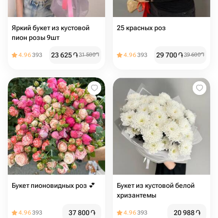
Яркий букет из кустовой
25 красных роз
пион розы 9шт
23 625
֏
29 700
֏
4.96
393
31 500
֏
4.96
393
39 600
֏
Букет пионовидных роз 💕
Букет из кустовой белой
хризантемы
37 800
֏
20 988
֏
4.96
393
4.96
393