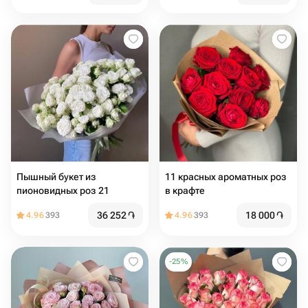
Пышный букет из
11 красных ароматных роз
пионовидных роз 21
в крафте
36 252
֏
18 000
֏
4.96
393
4.96
393
-
25
%