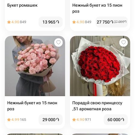
Букет ромашек
Нежный букет из 15 пион
роз
13 965
֏
27 750
֏
4.90
849
4.90
849
37 000
֏
Нежный букет из 15 пион
Порадуй свою принцессу
роз
,51 ароматная роза
29 000
֏
60 000
֏
4.99
165
4.90
971