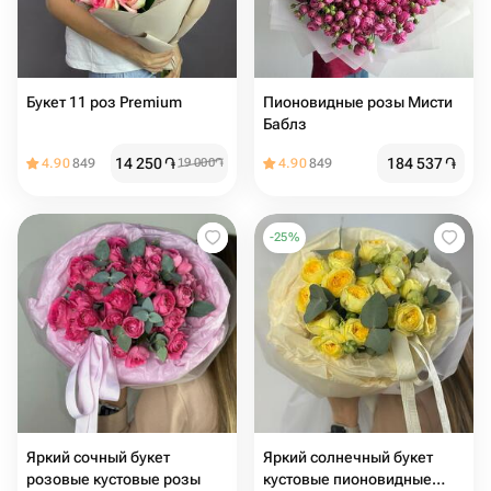
Букет 11 роз Premium
Пионовидные розы Мисти
Баблз
14 250
֏
184 537
֏
4.90
849
19 000
֏
4.90
849
-
25
%
Яркий сочный букет
Яркий солнечный букет
розовые кустовые розы
кустовые пионовидные