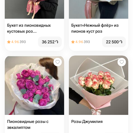
Букет из пионовидных
Букет«Нежный флёр» из
кустовых роз
пионов куст роз
«Влюбленность»
36 252
֏
22 500
֏
4.96
393
4.96
393
Пионовидные розы с
Розы Джумилия
эвкалиптом