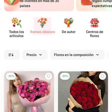
de clientes en más de 30
regalo cumpl
países
expectativa
Todos los
Ramos clásicos
De autor
Centros de
artículos
flores
Precio
Flores en la composición
-
25
%
-
25
%