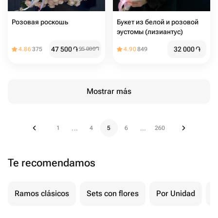
Розовая роскошь
Букет из белой и розовой
эустомы (лизиантус)
47 500
֏
32 000
֏
4.86
375
95 000
֏
4.90
849
Mostrar más
1
4
5
6
260
...
...
Te recomendamos
Ramos clásicos
Sets con flores
Por Unidad
F