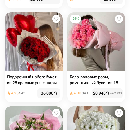
-
25
%
Подарочный набор: букет
Бело-розовые розы,
из 25 красных роз + шары с
романтичный букет из 15
гелием сердце 3 шт
штук
36 000
֏
20 948
֏
4.95
542
4.90
849
27 930
֏