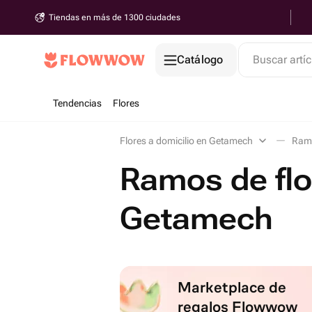
Tiendas en más de 1300 ciudades
Catálogo
Buscar artíc
Tendencias
Flores
Flores a domicilio en Getamech
Ramo
Ramos de flo
Getamech
Marketplace de
regalos Flowwow