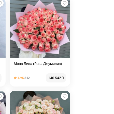
Мона Лиза (Роза Джумилиа)
140 542
֏
4.95
542