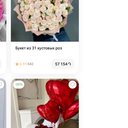
Букет из 31 кустовых роз
57 154
֏
4.95
542
-
20
%