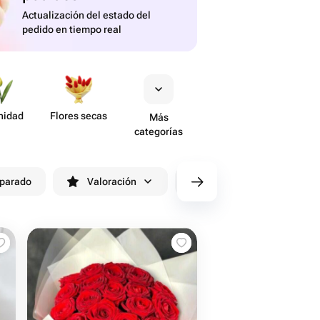
Actualización del estado del
pedido en tiempo real
nidad
Flores secas
Más
categorías
eparado
Valoración
cv/filters/name_fast_delivery