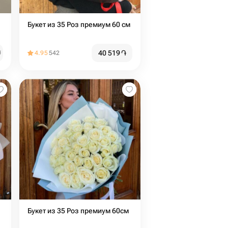
Букет из 35 Роз премиум 60 см
40 519
֏
֏
4.95
542
Букет из 35 Роз премиум 60см