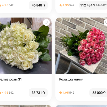
46 848
֏
112 434
֏
4.95
542
4.95
542
140 542
Белые розы 31
Роза джумилия
33 731
֏
58 000
֏
4.95
542
4.95
542