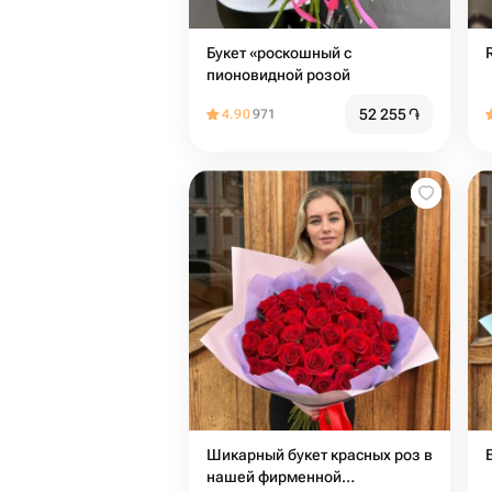
Букет «роскошный с
пионовидной розой
52 255
֏
4.90
971
Шикарный букет красных роз в
нашей фирменной