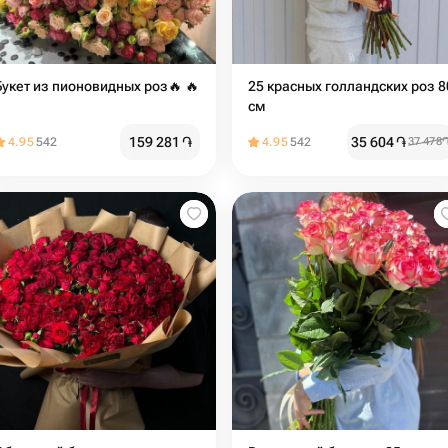
Букет из пионовидных роз🔥 🔥
25 красных голландских роз 8
см
159 281
֏
35 604
֏
4.95
542
4.95
542
37 478