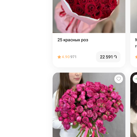
25 красных роз
22 591
֏
4.90
971
-