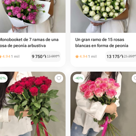
Monobooket de 7 ramas de una
Un gran ramo de 15 rosas
rosa de peonía arbustiva
blancas en forma de peonía
9 750
֏
13 175
֏
4.94
1 mil
13 000
֏
4.94
1 mil
21 250
42
%
-
40
%