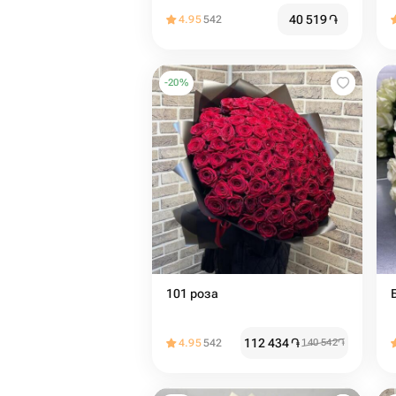
дизайнерской упаковке будет
40 519
֏
4.95
542
идеальным признанием для
нее )
-
20
%
101 роза
112 434
֏
4.95
542
140 542
֏