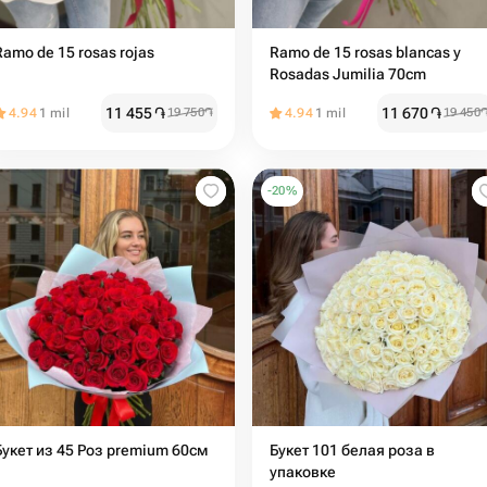
Ramo de 15 rosas rojas
Ramo de 15 rosas blancas y
Rosadas Jumilia 70cm
11 455
֏
11 670
֏
4.94
1 mil
19 750
֏
4.94
1 mil
19 450
-
20
%
Букет из 45 Роз premium 60см
Букет 101 белая роза в
упаковке