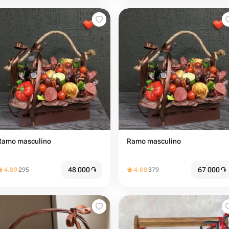
Ramo masculino
Ramo masculino
48 000
֏
67 000
֏
4.89
295
4.88
379