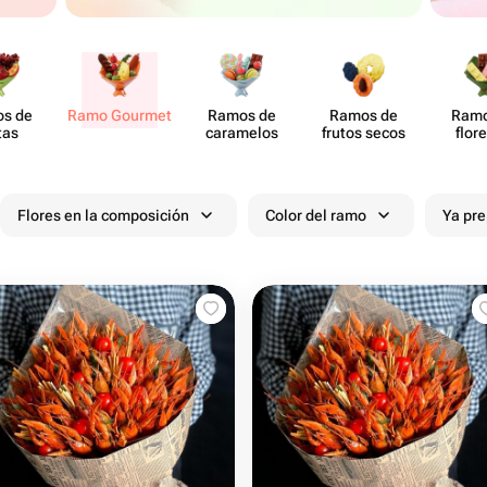
s de
Ramo Gourmet
Ramos de
Ramos de
Ramo
tas
caramelos
frutos secos
flor
choc
Flores en la composición
Color del ramo
Ya pr