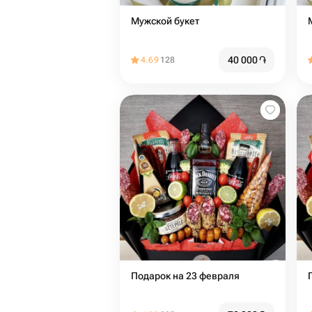
Мужской букет
40 000
֏
4.69
128
Подарок на 23 февраля