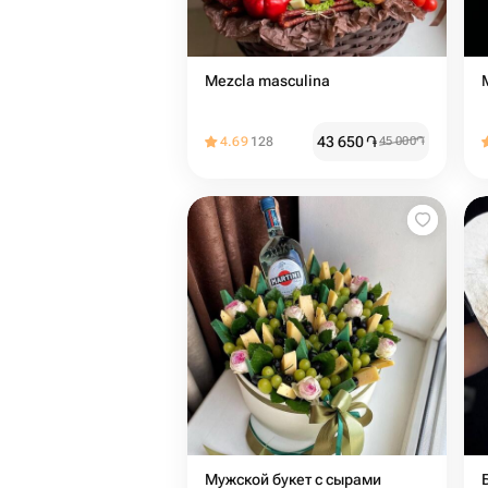
Mezcla masculina
43 650
֏
4.69
128
45 000
֏
Мужской букет с сырами