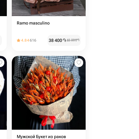
Ramo masculino
38 400
֏
4.84
616
48 000
֏
Мужской Букет из раков