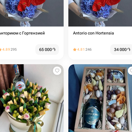
Анториюм с Гортензией
Antorio con Hortensia
65 000
֏
34 000
֏
4.89
295
4.81
246