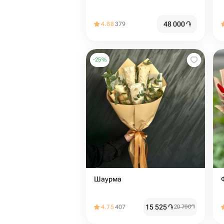
48 000
֏
4.88
379
-
25
%
Шаурма
15 525
֏
4.75
407
20 700
֏