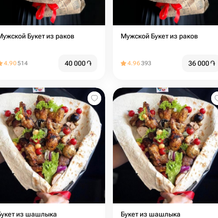
Мужской Букет из раков
Мужской Букет из раков
40 000
֏
36 000
֏
4.90
514
4.96
393
Букет из шашлыка
Букет из шашлыка