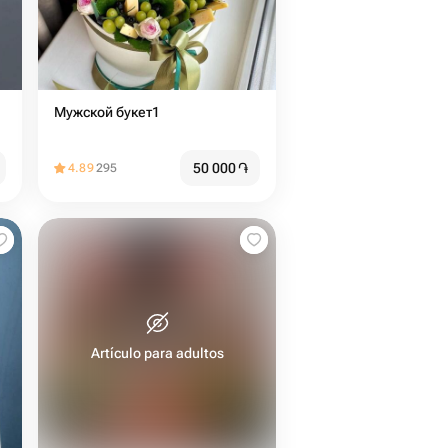
Мужской букет1
50 000
֏
4.89
295
Artículo para adultos