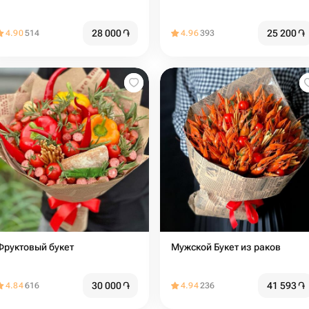
28 000
֏
25 200
֏
4.90
514
4.96
393
Фруктовый букет
Мужской Букет из раков
30 000
֏
41 593
֏
4.84
616
4.94
236