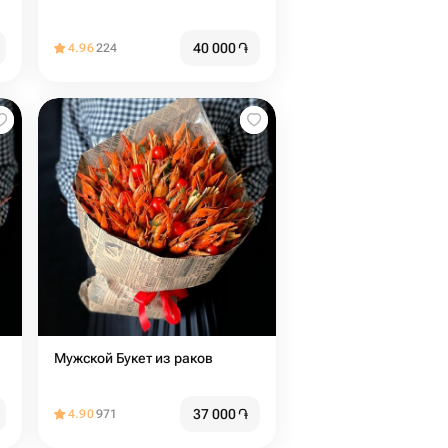
40 000
֏
4.96
224
Мужской Букет из раков
37 000
֏
4.90
971