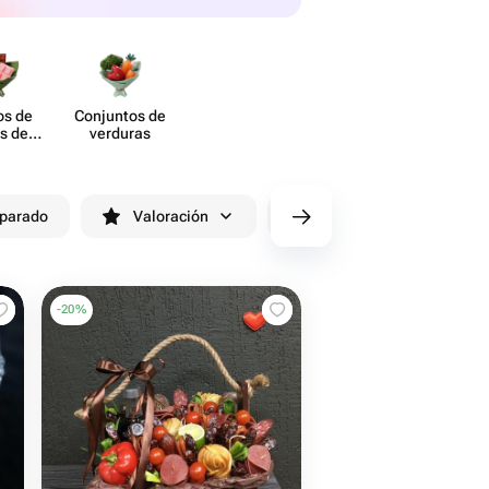
s de
Conjuntos de
es de
verduras
olate
eparado
Valoración
cv/filters/name_fast_delivery
-
20
%