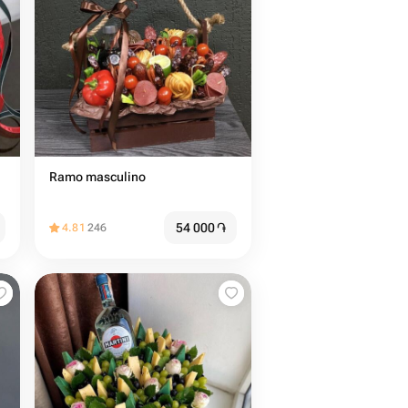
Ramo masculino
54 000
֏
4.81
246