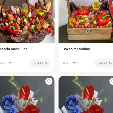
Mezcla masculina
Boxeo masculino
58 000
֏
59 000
֏
4.89
295
4.89
295