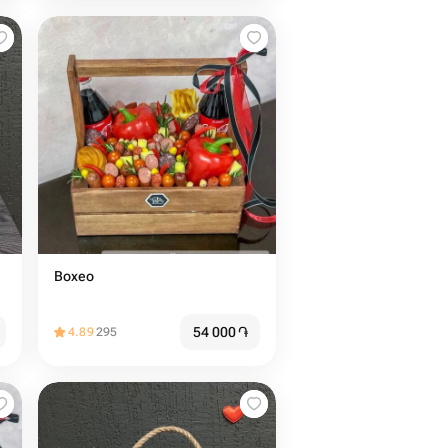
Boxeo
54 000
֏
4.89
295