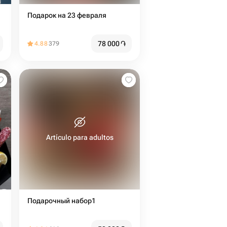
Подарок на 23 февраля
78 000
֏
4.88
379
Artículo para adultos
Подарочный набор1