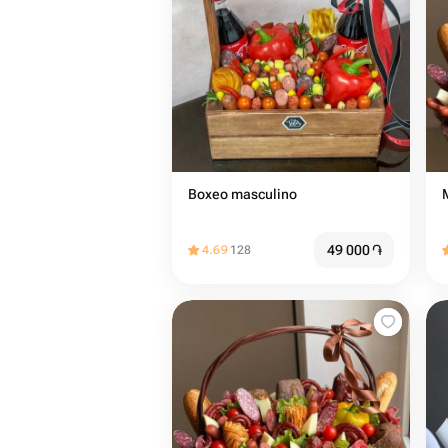
Boxeo masculino
49 000
֏
4.69
128