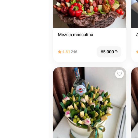
Mezcla masculina
65 000
֏
4.81
246