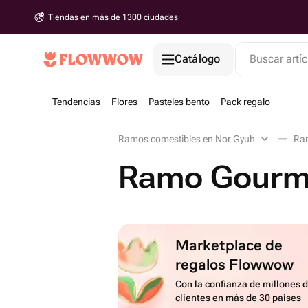
Tiendas en más de 1300 ciudades
Catálogo
Buscar artíc
Tendencias
Flores
Pasteles bento
Pack regalo
Ramos comestibles en Nor Gyuh
Ra
Ramo Gourme
Marketplace de
regalos Flowwow
Con la confianza de millones 
clientes en más de 30 países