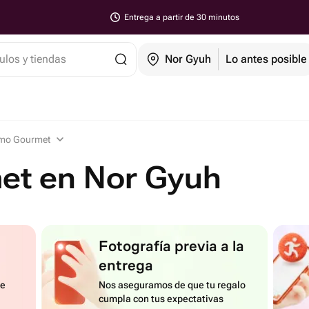
Entrega a partir de 30 minutos
ulos y tiendas
Nor Gyuh
Lo antes posible
mo Gourmet
t en Nor Gyuh
Fotografía previa a la
entrega
de
Nos aseguramos de que tu regalo
cumpla con tus expectativas