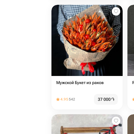
Мужской Букет из раков
37 000
֏
4.95
542