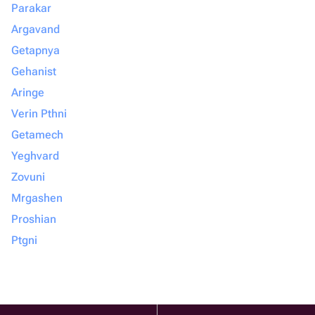
Parakar
Argavand
Getapnya
Gehanist
Aringe
Verin Pthni
Getamech
Yeghvard
Zovuni
Mrgashen
Proshian
Ptgni