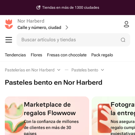
Tiendas en más de 1300 ciudades
Nor Harberd
Calle y número, ciudad
Buscar artículos y tiendas
Tendencias
Flores
Fresas con chocolate
Pack regalo
Pastelerías en Nor Harberd
Pasteles bento
Pasteles bento en Nor Harberd
Marketplace de
Fotograf
regalos Flowwow
la entre
Con la confianza de millones
Nos asegura
de clientes en más de 30
regalo cumpl
países
expectativa