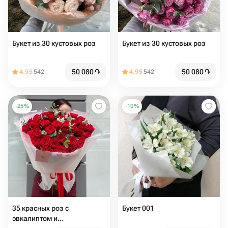
Букет из 30 кустовых роз
Букет из 30 кустовых роз
50 080
֏
50 080
֏
4.95
542
4.95
542
-
25
%
-
10
%
35 красных роз с
Букет 001
эвкалиптом и