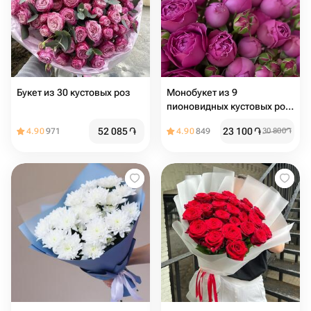
Букет из 30 кустовых роз
Монобукет из 9
пионовидных кустовых роз
Misty Bubbles
52 085
֏
23 100
֏
4.90
971
4.90
849
30 800
֏