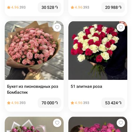
Баблз
30 528
֏
20 988
֏
4.96
393
4.96
393
Букет из пионовидных роз
51 элитная роза
Бомбастик
70 000
֏
53 424
֏
4.96
393
4.96
393