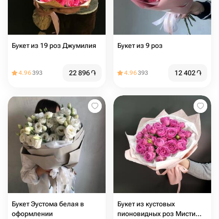
Букет из 19 роз Джумилия
Букет из 9 роз
22 896
֏
12 402
֏
4.96
393
4.96
393
Букет Эустома белая в
Букет из кустовых
оформлении
пионовидных роз Мисти