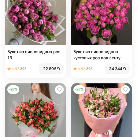
Букет из пионовидных роз
Букет из пионовидных
19
кустовых роз под ленту
22 896
֏
34 344
֏
4.96
393
4.96
393
-
25
%
-
25
%