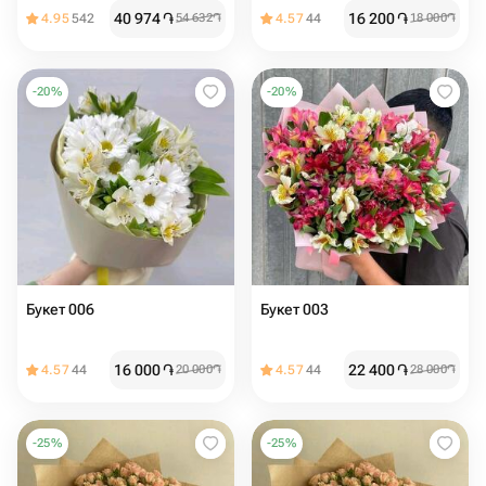
оформлением
40 974
֏
16 200
֏
4.95
542
54 632
֏
4.57
44
18 000
֏
-
20
%
-
20
%
Букет 006
Букет 003
16 000
֏
22 400
֏
4.57
44
20 000
֏
4.57
44
28 000
֏
-
25
%
-
25
%