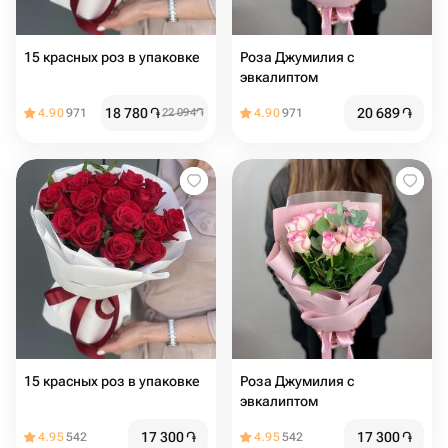
15 красных роз в упаковке
Роза Джумилия с
эвкалиптом
18 780
֏
20 689
֏
4.90
971
22 094
֏
4.90
971
15 красных роз в упаковке
Роза Джумилия с
эвкалиптом
17 300
֏
17 300
֏
4.95
542
4.95
542