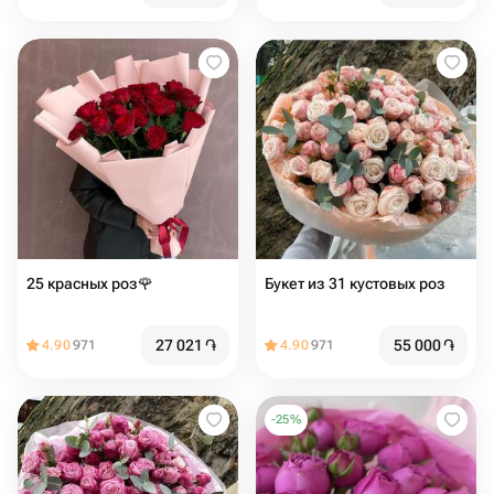
25 красных роз🌹
Букет из 31 кустовых роз
27 021
֏
55 000
֏
4.90
971
4.90
971
-
25
%