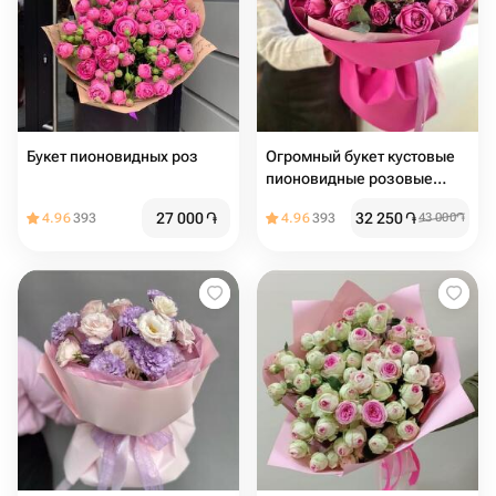
Букет пионовидных роз
Огромный букет кустовые
пионовидные розовые
розы
27 000
֏
32 250
֏
4.96
393
4.96
393
43 000
֏