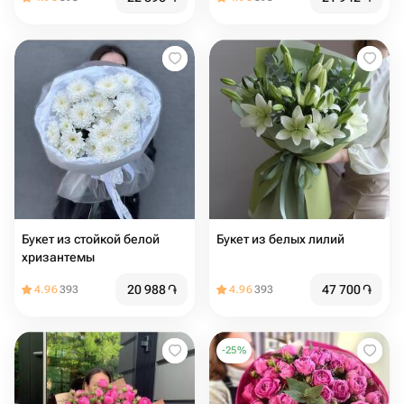
Букет из стойкой белой
Букет из белых лилий
хризантемы
20 988
֏
47 700
֏
4.96
393
4.96
393
-
25
%