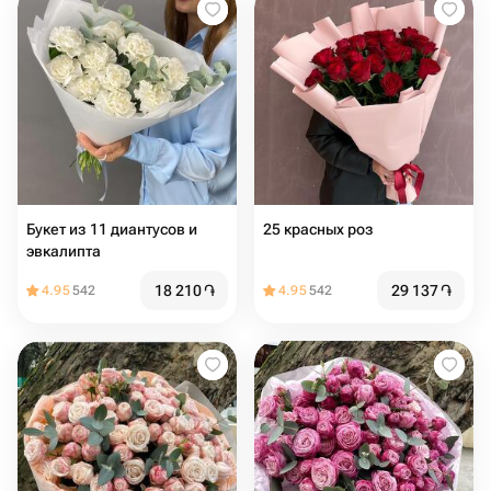
Букет из 11 диантусов и
25 красных роз
эвкалипта
18 210
֏
29 137
֏
4.95
542
4.95
542