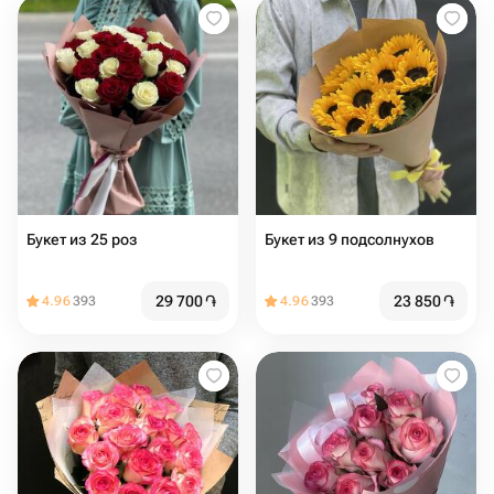
Букет из 25 роз
Букет из 9 подсолнухов
29 700
֏
23 850
֏
4.96
393
4.96
393