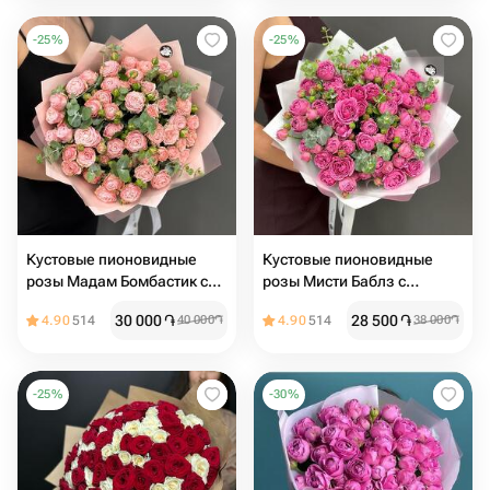
-
25
%
-
25
%
Кустовые пионовидные
Кустовые пионовидные
розы Мадам Бомбастик с
розы Мисти Баблз с
эвкалиптом М
эвкалиптом (размер М)
30 000
֏
28 500
֏
4.90
514
40 000
֏
4.90
514
38 000
֏
-
25
%
-
30
%