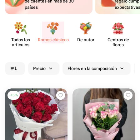
de clientes en más de 30
regalo cumpl
países
expectativa
Todos los
Ramos clásicos
De autor
Centros de
artículos
flores
Precio
Flores en la composición
-
15
%