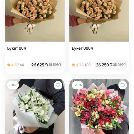
Букет 004
Букет 0004
26 625
֏
26 250
֏
4.57
44
35 500
֏
4.77
109
35 000
֏
-
10
%
-
20
%