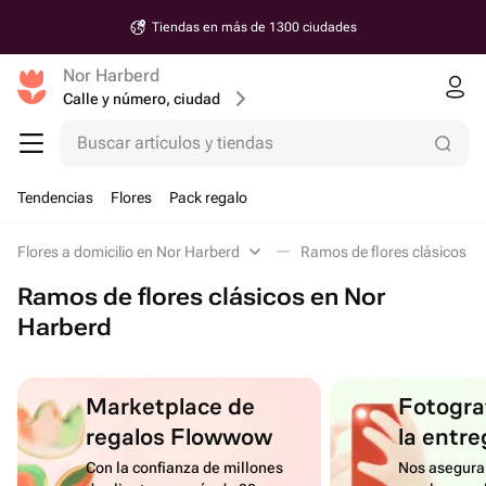
Tiendas en más de 1300 ciudades
Nor Harberd
Calle y número, ciudad
Buscar artículos y tiendas
Tendencias
Flores
Pack regalo
Flores a domicilio en Nor Harberd
Ramos de flores clásicos e
Ramos de flores clásicos en Nor
Harberd
Marketplace de
Fotograf
regalos Flowwow
la entre
Con la confianza de millones
Nos asegura