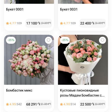
Букет 0001
Букет 0031
17 100
֏
22 400
֏
4.77
109
19 000
֏
4.77
109
28 000
֏
-
25
%
-
25
%
Бомбастик микс
Кустовые пионовидные
розы Мадам Бомбастик с
эвкалиптом
68 291
֏
22 500
֏
4.95
542
91 054
֏
4.90
514
30 000
֏