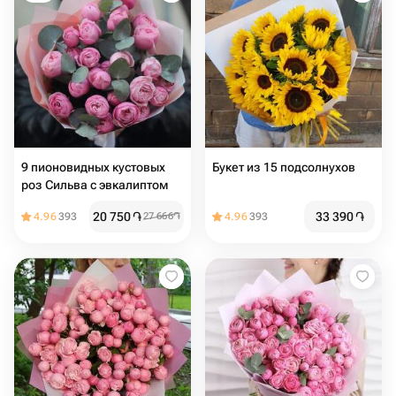
9 пионовидных кустовых
Букет из 15 подсолнухов
роз Сильва с эвкалиптом
20 750
֏
33 390
֏
4.96
393
27 666
֏
4.96
393