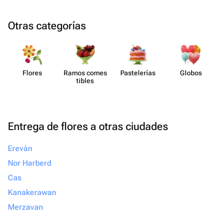
Otras categorías
Flores
Ramos comes​
Paste​lerías
Globos
tibles
Entrega de flores a otras ciudades
Ereván
Nor Harberd
Cas
Kanakerawan
Merzavan