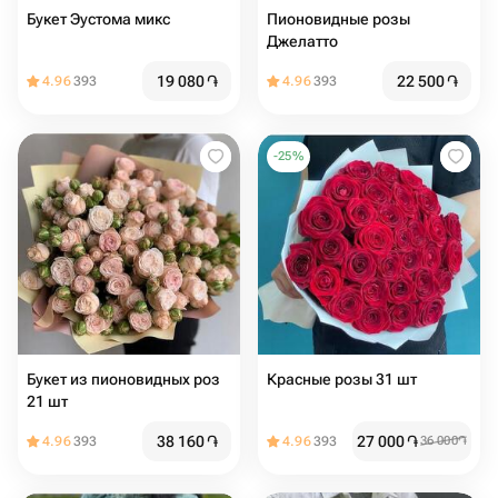
Букет Эустома микс
Пионовидные розы
Джелатто
19 080
֏
22 500
֏
4.96
393
4.96
393
-
25
%
Букет из пионовидных роз
Красные розы 31 шт
21 шт
38 160
֏
27 000
֏
4.96
393
4.96
393
36 000
֏