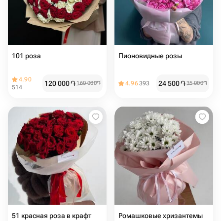
101 роза
Пионовидные розы
4.90
120 000
֏
24 500
֏
160 000
֏
4.96
393
35 000
֏
514
51 красная роза в крафт
Ромашковые хризантемы