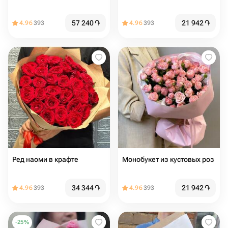
57 240
֏
21 942
֏
4.96
393
4.96
393
Ред наоми в крафте
Монобукет из кустовых роз
34 344
֏
21 942
֏
4.96
393
4.96
393
-
25
%