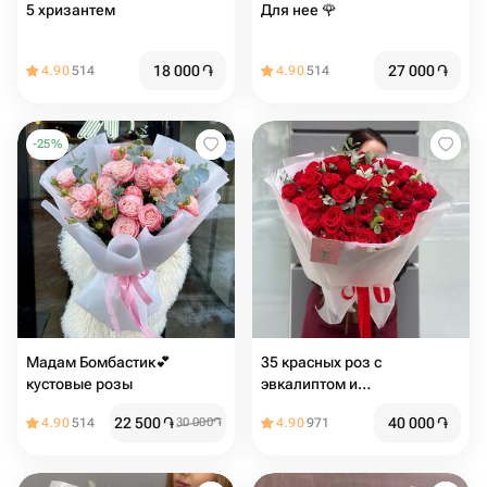
5 хризантем
Для нее 🌹
18 000
֏
27 000
֏
4.90
514
4.90
514
-
25
%
Мадам Бомбастик💕
35 красных роз с
кустовые розы
эвкалиптом и
оформлением
22 500
֏
40 000
֏
4.90
514
30 000
֏
4.90
971