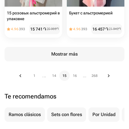
15 розовых альстромерий в
Букет с альстромерией
упаковке
15 741
֏
16 457
֏
4.96
393
20 988
֏
4.96
393
21 942
֏
Mostrar más
1
14
15
16
268
...
...
Te recomendamos
Ramos clásicos
Sets con flores
Por Unidad
F