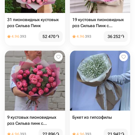
31 пионовидных кустовых
19 кустовых пионовидных
роз Сильва Пинк
роз Сильва Пинк с
эвкалиптом
52 470
֏
36 252
֏
4.96
393
4.96
393
9 кустовых пионовидных
Букет из гипсофилы
роз Сильва пинк с
эвкалиптом
22 896
֏
21 942
֏
4.96
393
4.96
393