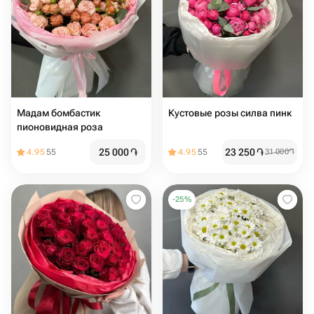
Мадам бомбастик
Кустовые розы силва пинк
пионовидная роза
25 000
֏
23 250
֏
4.95
55
4.95
55
31 000
֏
-
25
%