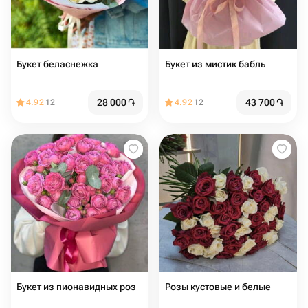
Букет беласнежка
Букет из мистик бабль
28 000
֏
43 700
֏
4.92
12
4.92
12
Букет из пионавидных роз
Розы кустовые и белые