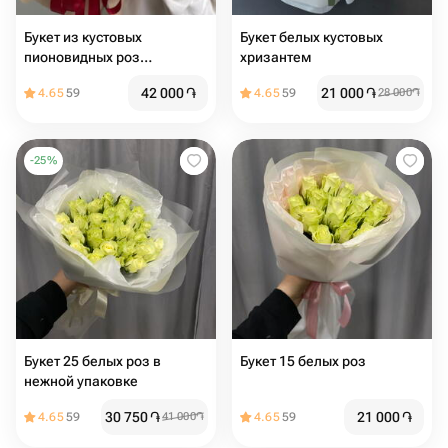
Букет из кустовых
Букет белых кустовых
пионовидных роз
хризантем
"Пралине" M
42 000
֏
21 000
֏
4.65
59
4.65
59
28 000
֏
-
25
%
Букет 25 белых роз в
Букет 15 белых роз
нежной упаковке
30 750
֏
21 000
֏
4.65
59
41 000
֏
4.65
59