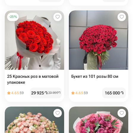
-
25
%
25 Красных роз в матовой
Букет из 101 розы 80 см
упаковке
29 925
֏
165 000
֏
4.65
59
39 900
֏
4.65
59