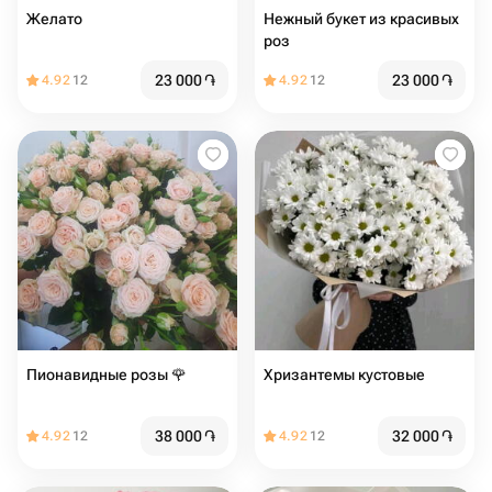
Желато
Нежный букет из красивых
роз
23 000
֏
23 000
֏
4.92
12
4.92
12
Пионавидные розы 🌹
Хризантемы кустовые
38 000
֏
32 000
֏
4.92
12
4.92
12