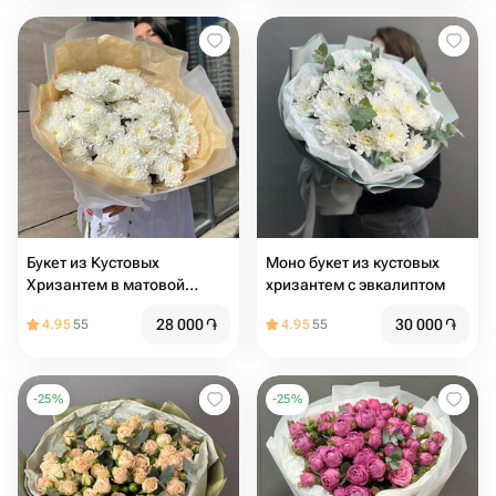
Букет из Кустовых
Моно букет из кустовых
Хризантем в матовой
хризантем с эвкалиптом
упаковке
28 000
֏
30 000
֏
4.95
55
4.95
55
-
25
%
-
25
%