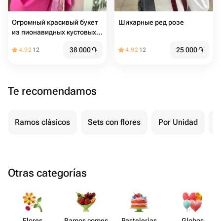
Огромный красивый букет
Шикарные ред розе
из пионавидных кустовых
роз
38 000
֏
25 000
֏
4.92
12
4.92
12
Te recomendamos
Ramos clásicos
Sets con flores
Por Unidad
F
Otras categorías
Flores
Ramos comes​
Paste​lerías
Globos