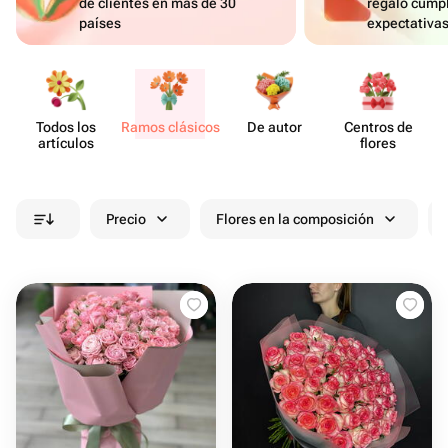
de clientes en más de 30
regalo cumpl
países
expectativa
Todos los
Ramos clásicos
De autor
Centros de
artículos
flores
Precio
Flores en la composición