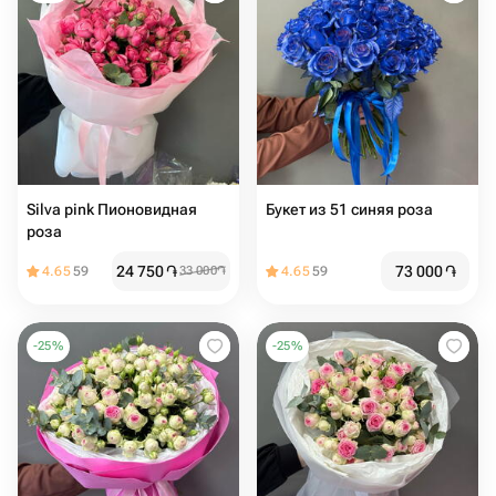
Silva pink Пионовидная
Букет из 51 синяя роза
роза
24 750
֏
73 000
֏
4.65
59
33 000
֏
4.65
59
-
25
%
-
25
%