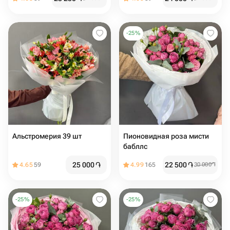
-
25
%
Альстромерия 39 шт
Пионовидная роза мисти
бабллс ️
25 000
֏
22 500
֏
4.65
59
4.99
165
30 000
֏
-
25
%
-
25
%