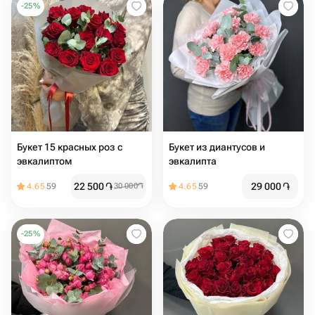
-
25
%
Букет 15 красных роз с
Букет из диантусов и
эвкалиптом
эвкалипта
22 500
֏
29 000
֏
4.65
59
30 000
֏
4.65
59
-
25
%