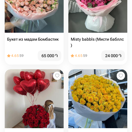
Букет из мадам Бомбастик
Misty babbls (Мисти бабллс
)
65 000
֏
24 000
֏
4.65
59
4.65
59