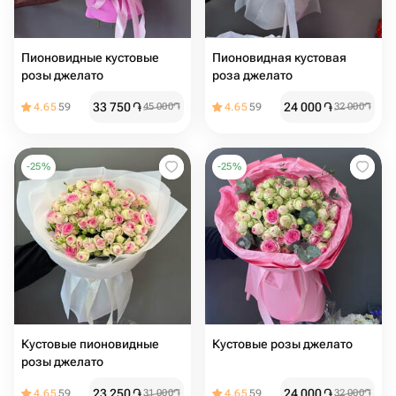
Пионовидные кустовые
Пионовидная кустовая
розы джелато
роза джелато
33 750
֏
24 000
֏
4.65
59
45 000
֏
4.65
59
32 000
֏
-
25
%
-
25
%
Кустовые пионовидные
Кустовые розы джелато
розы джелато
23 250
֏
24 000
֏
4.65
59
31 000
֏
4.65
59
32 000
֏