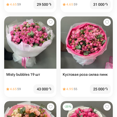
29 500
֏
31 000
֏
4.65
59
4.65
59
Misty bubbles 19 шт
Кустовая роза силва пинк
43 000
֏
25 000
֏
4.65
59
4.95
55
-
25
%