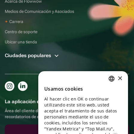
Acerca de Flowwow
Medios de Comunicación y Asociados
Carrera
Centro de soporte
Ubicar una tienda
Ciudades populares
×
Usamos cookies
RUSSIAN
Al hacer clic en OK o continuar
ENGLISH
La aplicación es aún más práctica.
utilizando este sitio web, usted
UKRAINIAN
acepta el tratamiento de sus datos
Área del cliente del destinatario, más bonos por compras y
personales mediante el uso de
recordatorios de eventos
PORTUGUESE
cookies, incluidos los servicios
"Yandex Metrica" y "Top Mail.ru",
SPANISH
Descargar la aplicación