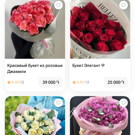
Красивый букет из розовых
Букет Элегант 🌹
Джамили
39 000
֏
25 000
֏
4.92
12
4.92
12