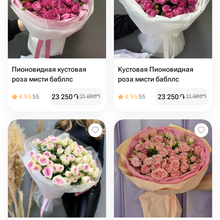
Пионовидная кустовая
Кустовая Пионовидная
роза мисти бабллс
роза мисти бабллс
23 250
֏
23 250
֏
4.95
55
31 000
֏
4.95
55
31 000
֏