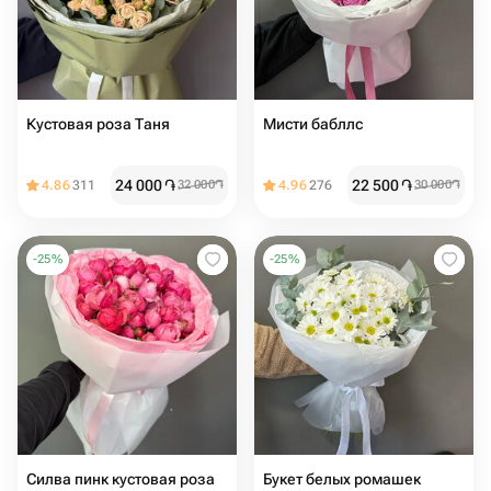
Кустовая роза Таня
Мисти бабллс ️
24 000
֏
22 500
֏
4.86
311
32 000
֏
4.96
276
30 000
֏
-
25
%
-
25
%
Силва пинк кустовая роза
Букет белых ромашек