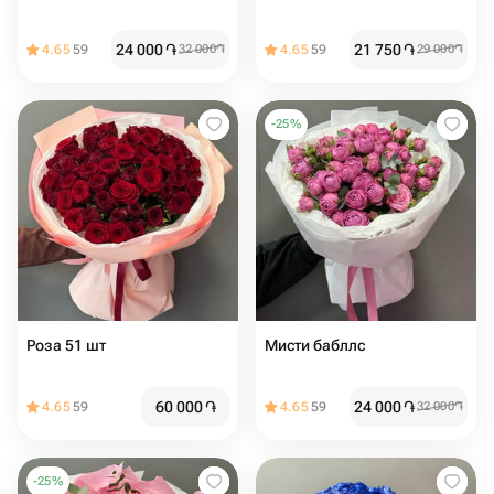
24 000
֏
21 750
֏
4.65
59
32 000
֏
4.65
59
29 000
֏
-
25
%
Роза 51 шт ️
Мисти бабллс
60 000
֏
24 000
֏
4.65
59
4.65
59
32 000
֏
-
25
%