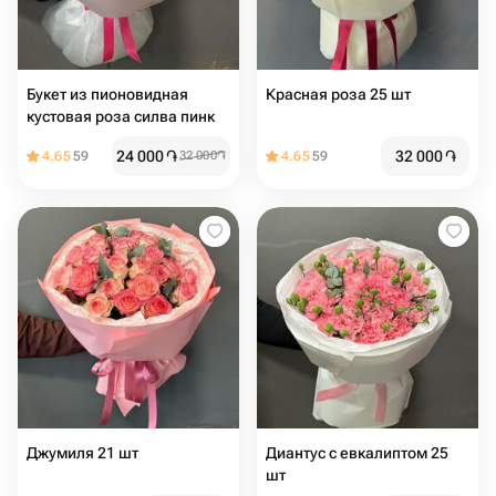
Букет из пионовидная
Красная роза 25 шт
кустовая роза силва пинк
24 000
֏
32 000
֏
4.65
59
32 000
֏
4.65
59
Джумиля 21 шт
Диантус с евкалиптом 25
шт