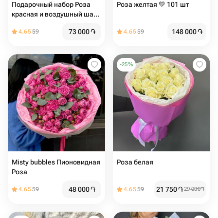
Подарочный набор Роза
Роза желтая 💛 101 шт
красная и воздушный шар
сердце
73 000
֏
148 000
֏
4.65
59
4.65
59
-
25
%
Misty bubbles Пионовидная
Роза белая
Роза
48 000
֏
21 750
֏
4.65
59
4.65
59
29 000
֏