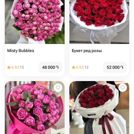
Misty Bubbles
Букет ред розы
48 000
֏
52 000
֏
4.92
12
4.92
12