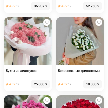
36 907
֏
52 250
֏
4.92
12
4.92
12
Букты из диантусов
Белоснежные хризантемы
25 000
֏
18 000
֏
4.92
12
4.92
12