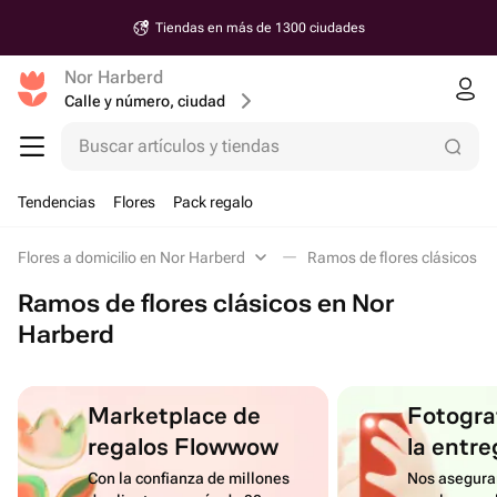
Tiendas en más de 1300 ciudades
Nor Harberd
Calle y número, ciudad
Buscar artículos y tiendas
Tendencias
Flores
Pack regalo
Flores a domicilio en Nor Harberd
Ramos de flores clásicos e
Ramos de flores clásicos en Nor
Harberd
Marketplace de
Fotograf
regalos Flowwow
la entre
Con la confianza de millones
Nos asegura