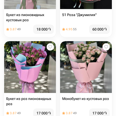
Букет из пионовидных
51 Роза "Джумилия"
кустовых роз
18 000
֏
60 000
֏
3.87
49
4.95
55
Букет из роз пионовидных
Монобукет из кустовых роз
роз
17 000
֏
17 000
֏
3.87
49
3.87
49