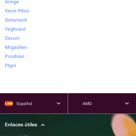
Aringe
Verin Pthni
Getamech
Yeghvard
Zovuni
Mrgashen
Proshian
Ptgni
Español
AMD
Enlaces útiles