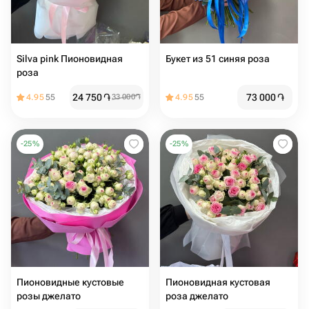
Silva pink Пионовидная
Букет из 51 синяя роза
роза
24 750
֏
73 000
֏
4.95
55
33 000
֏
4.95
55
-
25
%
-
25
%
Пионовидные кустовые
Пионовидная кустовая
розы джелато
роза джелато