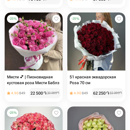
-
25
%
-
25
%
Мисти 💕 | Пионовидная
51 красная эквадорская
кустовая роза Мисти Баблз
Роза 70 см
22 500
֏
62 250
֏
4.90
849
30 000
֏
4.90
849
83 000
֏
-
25
%