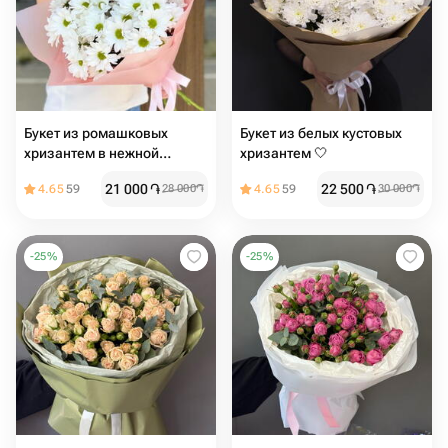
Букет из ромашковых
Букет из белых кустовых
хризантем в нежной
хризантем 🤍
упаковке
21 000
֏
22 500
֏
4.65
59
28 000
֏
4.65
59
30 000
֏
-
25
%
-
25
%