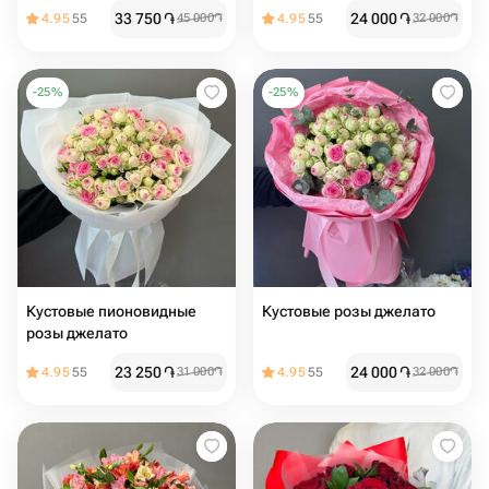
33 750
֏
24 000
֏
4.95
55
45 000
֏
4.95
55
32 000
֏
-
25
%
-
25
%
Кустовые пионовидные
Кустовые розы джелато
розы джелато
23 250
֏
24 000
֏
4.95
55
31 000
֏
4.95
55
32 000
֏