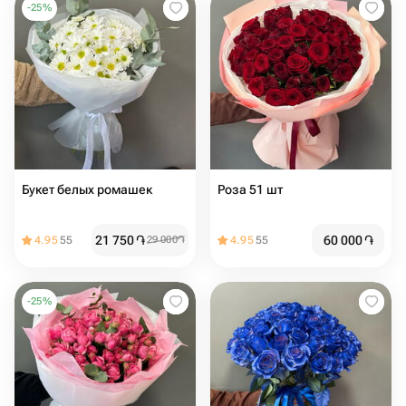
-
25
%
Букет белых ромашек
Роза 51 шт ️
21 750
֏
60 000
֏
4.95
55
29 000
֏
4.95
55
-
25
%