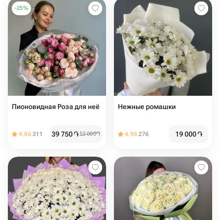
-
25
%
Пионовидная Роза для неё
Нежные ромашки
39 750
֏
19 000
֏
4.86
311
53 000
֏
4.96
276