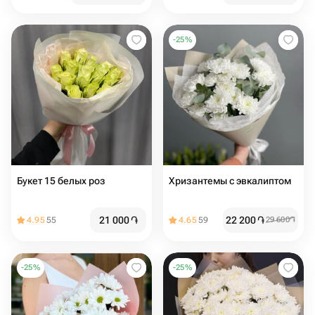
-
25
%
Букет 15 белых роз
Хризантемы с эвкалиптом️
21 000
֏
22 200
֏
4.95
55
4.65
59
29 600
֏
-
25
%
-
25
%