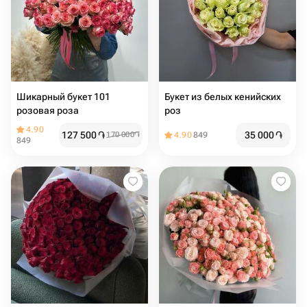
Шикарный букет 101
Букет из белых кенийских
розовая роза
роз
4.90
127 500
֏
35 000
֏
170 000
֏
4.90
849
849