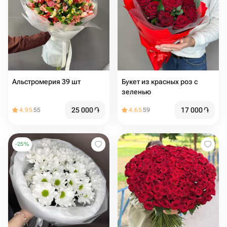
Альстромерия 39 шт
Букет из красных роз с
зеленью
25 000
֏
17 000
֏
4.95
55
4.65
59
-
25
%