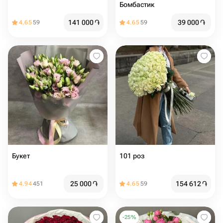
Бомбастик
141 000
֏
39 000
֏
4.65
59
4.65
59
Букет
101 роз
25 000
֏
154 612
֏
4.94
451
4.65
59
-
25
%