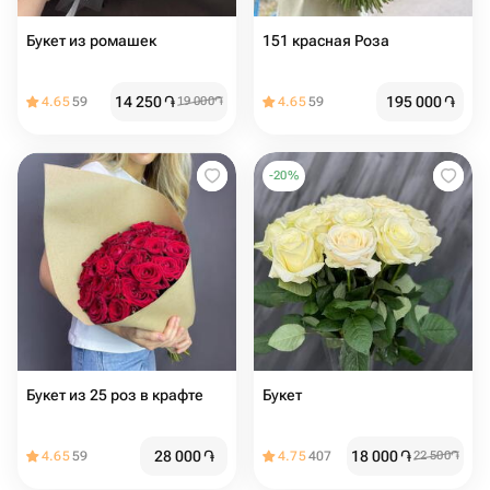
Букет из ромашек
151 красная Роза
14 250
֏
195 000
֏
4.65
59
19 000
֏
4.65
59
-
20
%
Букет из 25 роз в крафте
Букет
28 000
֏
18 000
֏
4.65
59
4.75
407
22 500
֏