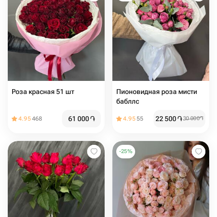
Роза красная 51 шт
Пионовидная роза мисти
бабллс ️
61 000
֏
22 500
֏
4.95
468
4.95
55
30 000
֏
-
25
%