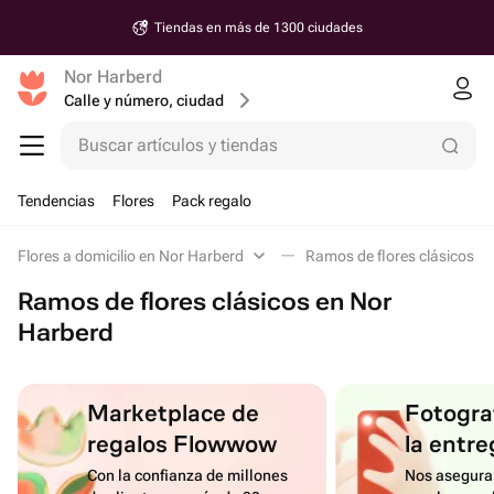
Tiendas en más de 1300 ciudades
Nor Harberd
Calle y número, ciudad
Buscar artículos y tiendas
Tendencias
Flores
Pack regalo
Flores a domicilio en Nor Harberd
Ramos de flores clásicos e
Ramos de flores clásicos en Nor
Harberd
Marketplace de
Fotograf
regalos Flowwow
la entre
Con la confianza de millones
Nos asegura