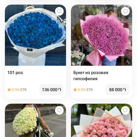
101 роз
Букет из розовая
гипсофилия
136 000
֏
88 000
֏
4.96
276
4.96
276