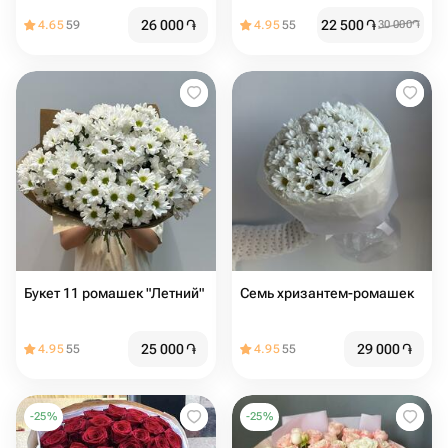
26 000
֏
22 500
֏
4.65
59
4.95
55
30 000
֏
Букет 11 ромашек "Летний"
Семь хризантем-ромашек
25 000
֏
29 000
֏
4.95
55
4.95
55
-
25
%
-
25
%