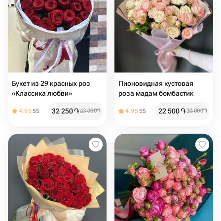
Букет из 29 красных роз
Пионовидная кустовая
«Классика любви»
роза мадам бомбастик
32 250
֏
22 500
֏
4.95
55
43 000
֏
4.95
55
30 000
֏