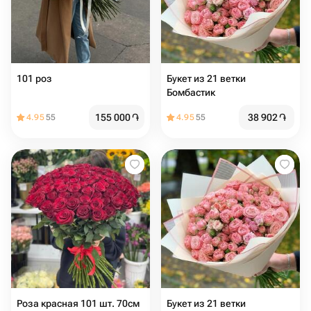
101 роз
Букет из 21 ветки
Бомбастик
155 000
֏
38 902
֏
4.95
55
4.95
55
Роза красная 101 шт. 70см
Букет из 21 ветки