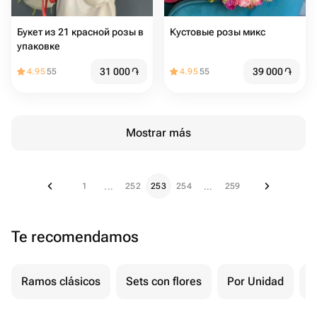
Букет из 21 красной розы в
Кустовые розы микс
упаковке
31 000
֏
39 000
֏
4.95
55
4.95
55
Mostrar más
1
252
253
254
259
...
...
Te recomendamos
Ramos clásicos
Sets con flores
Por Unidad
F