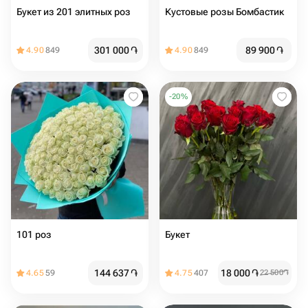
Букет из 201 элитных роз
Кустовые розы Бомбастик
301 000
֏
89 900
֏
4.90
849
4.90
849
-
20
%
101 роз
Букет
144 637
֏
18 000
֏
4.65
59
4.75
407
22 500
֏