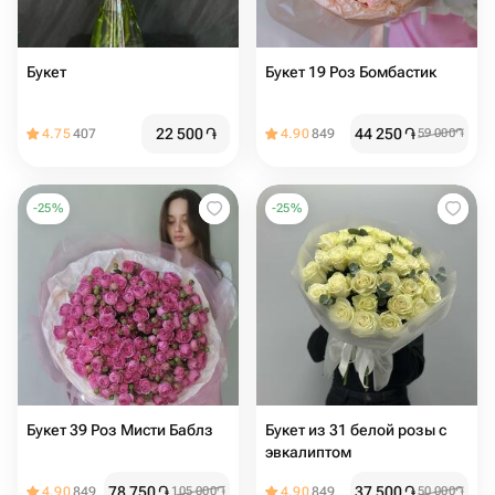
Букет
Букет 19 Роз Бомбастик
22 500
֏
44 250
֏
4.75
407
4.90
849
59 000
֏
-
25
%
-
25
%
Букет 39 Роз Мисти Баблз
Букет из 31 белой розы с
эвкалиптом
78 750
֏
37 500
֏
4.90
849
105 000
֏
4.90
849
50 000
֏