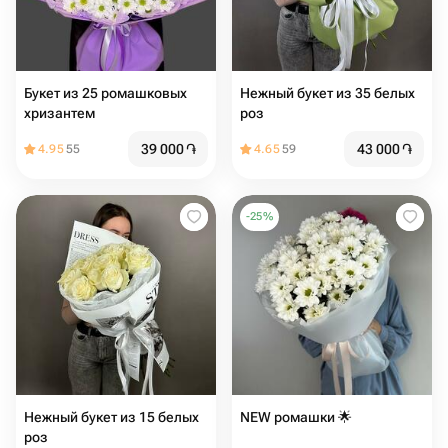
Букет из 25 ромашковых
Нежный букет из 35 белых
хризантем
роз
39 000
֏
43 000
֏
4.95
55
4.65
59
-
25
%
Нежный букет из 15 белых
NEW ромашки 🌟
роз