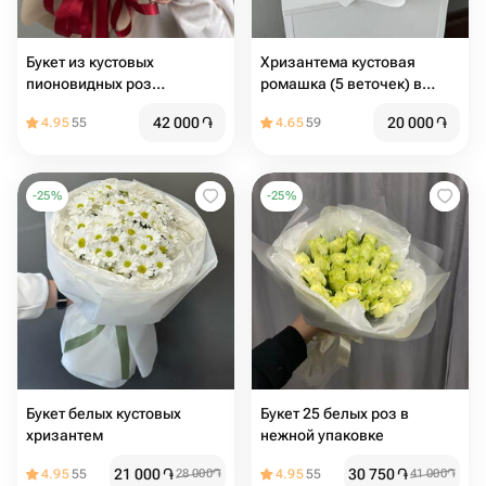
Букет из кустовых
Хризантема кустовая
пионовидных роз
ромашка (5 веточек) в
"Пралине" M
белой упаковке
42 000
֏
20 000
֏
4.95
55
4.65
59
-
25
%
-
25
%
Букет белых кустовых
Букет 25 белых роз в
хризантем
нежной упаковке
21 000
֏
30 750
֏
4.95
55
28 000
֏
4.95
55
41 000
֏