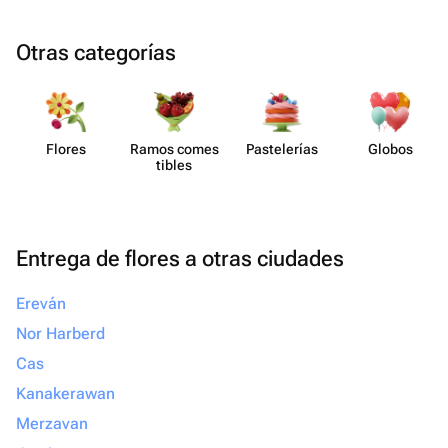
Otras categorías
Flores
Ramos comes​
Paste​lerías
Globos
tibles
Entrega de flores a otras ciudades
Ereván
Nor Harberd
Cas
Kanakerawan
Merzavan