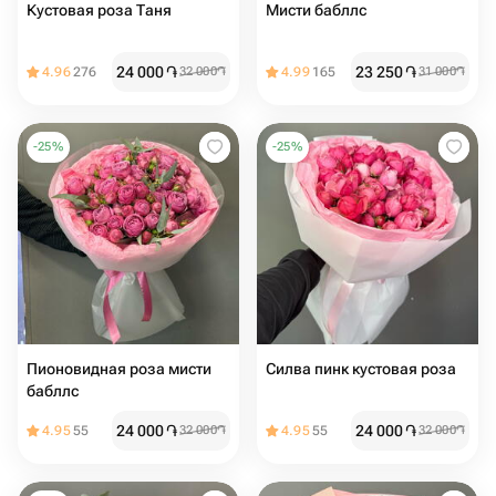
Кустовая роза Таня
Мисти бабллс
24 000
֏
23 250
֏
4.96
276
32 000
֏
4.99
165
31 000
֏
-
25
%
-
25
%
Пионовидная роза мисти
Силва пинк кустовая роза
бабллс ️
24 000
֏
24 000
֏
4.95
55
32 000
֏
4.95
55
32 000
֏