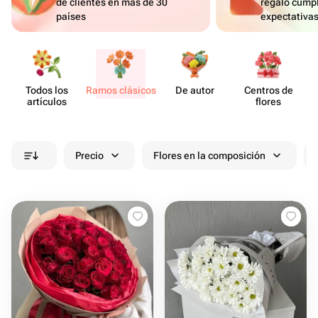
de clientes en más de 30
regalo cumpl
países
expectativa
Todos los
Ramos clásicos
De autor
Centros de
artículos
flores
Precio
Flores en la composición