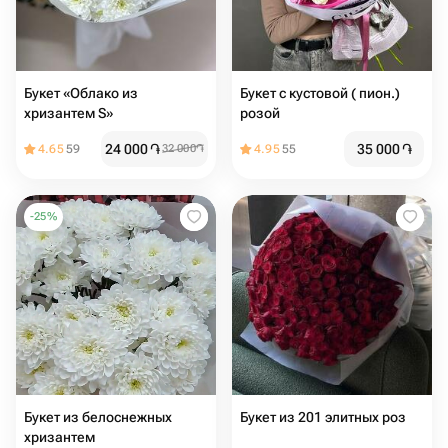
Букет «Облако из
Букет с кустовой ( пион.)
хризантем S»
розой
24 000
֏
35 000
֏
4.65
59
32 000
֏
4.95
55
-
25
%
Букет из белоснежных
Букет из 201 элитных роз
хризантем