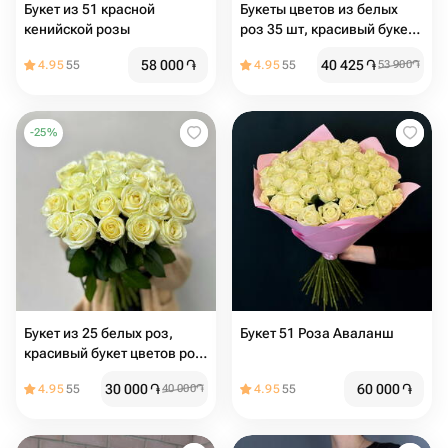
Букет из 51 красной
Букеты цветов из белых
кенийской розы
роз 35 шт, красивый букет
цветов 50 см, букет живых
58 000
֏
40 425
֏
4.95
55
4.95
55
53 900
֏
цветов
-
25
%
Букет из 25 белых роз,
Букет 51 Роза Аваланш
красивый букет цветов роз
50 см, букет живых цветов
30 000
֏
60 000
֏
4.95
55
40 000
֏
4.95
55