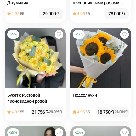
Джумилия
пионовидными розами
«Романтическое утро»
29 000
֏
78 000
֏
4.95
55
4.95
55
-
25
%
-
25
%
Букет с кустовой
Подсолнухи
пионовидной розой
21 756
֏
18 750
֏
4.95
55
29 008
֏
4.95
55
25 000
֏
-
25
%
-
25
%