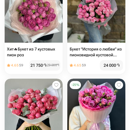
Хит🔥Букет из 7 кустовых
Букет "История о любви" из
пион роз
пионовидной кустовой
розы
21 750
֏
24 000
֏
4.65
59
29 000
֏
4.65
59
-
25
%