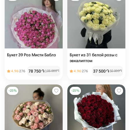
Букет 39 Роз Мисти Баблз
Букет из 31 белой розы с
эвкалиптом
78 750
֏
37 500
֏
4.96
276
105 000
֏
4.96
276
50 000
֏
-
25
%
-
25
%