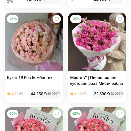
276
-
25
%
-
25
%
Букет 19 Роз Бомбастик
Мисти 💕 | Пионовидная
кустовая роза Мисти Баблз
44 250
֏
22 500
֏
4.65
59
59 000
֏
4.65
59
30 000
֏
-
30
%
-
25
%