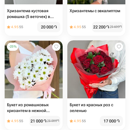
Хризантема кустовая
Хризантемы с эвкалиптом️
ромашка (5 веточек) в
белой упаковке
20 000
֏
22 200
֏
4.95
55
4.95
55
29 600
֏
-
25
%
Букет из ромашковых
Букет из красных роз с
хризантем в нежной
зеленью
упаковке
21 000
֏
17 000
֏
4.95
55
28 000
֏
4.95
55