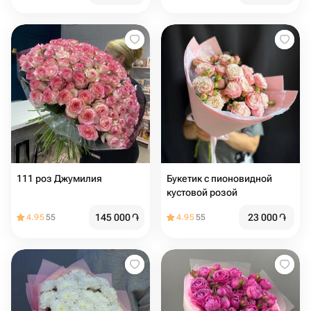
111 роз Джумилия
Букетик с пионовидной
кустовой розой
145 000
֏
23 000
֏
4.95
55
4.95
55