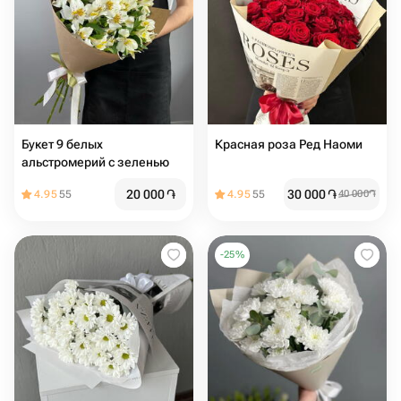
Букет 9 белых
Красная роза Ред Наоми
альстромерий с зеленью
20 000
֏
30 000
֏
4.95
55
4.95
55
40 000
֏
-
25
%