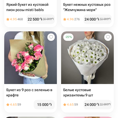
Яркий букет из кустовой
Букет нежных кустовых роз
пион розы misti babls
"Жемчужина моря"
22 500
֏
24 000
֏
4.95
468
30 000
֏
4.96
276
32 000
֏
-
25
%
Букет из 9 роз с зеленью в
Белые кустовые
крафте
хризантемы 9 шт
15 000
֏
24 000
֏
4.65
59
4.65
59
32 000
֏