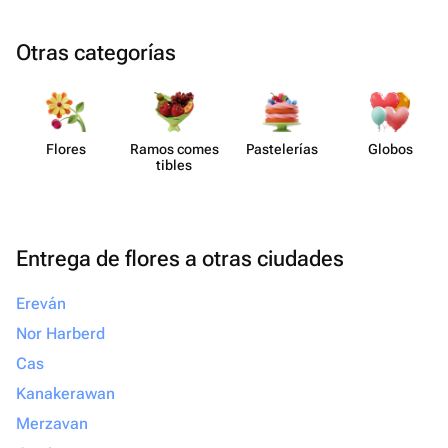
Otras categorías
Flores
Ramos comes​
Paste​lerías
Globos
tibles
Entrega de flores a otras ciudades
Ereván
Nor Harberd
Cas
Kanakerawan
Merzavan