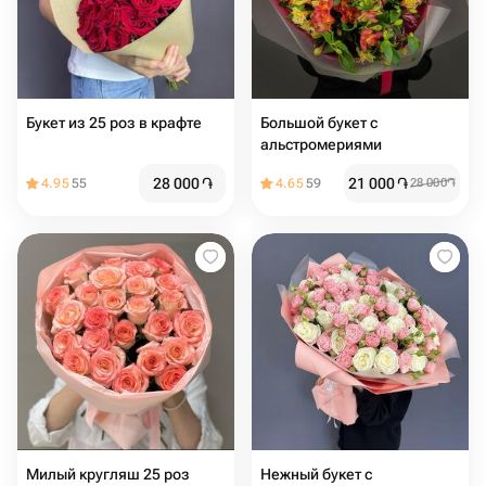
Букет из 25 роз в крафте
Большой букет с
альстромериями
28 000
֏
21 000
֏
4.95
55
4.65
59
28 000
֏
Милый кругляш 25 роз
Нежный букет с