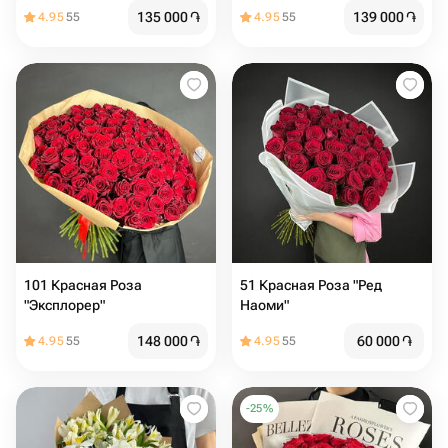
135 000
֏
139 000
֏
4.95
55
4.95
55
101 Красная Роза
51 Красная Роза "Ред
"Эксплорер"
Наоми"
148 000
֏
60 000
֏
4.95
55
4.95
55
-
25
%