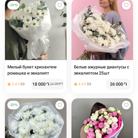
-
25
%
Милый букет хризантем
Белые ажурные диантусы с
ромашка и эвкалипт
эвкалиптом 25шт
18 000
֏
26 000
֏
4.65
59
24 000
֏
4.65
59
-
25
%