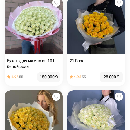
Букет «для мамы» из 101
21 Роза
белой розы
150 000
֏
28 000
֏
4.95
55
4.95
55