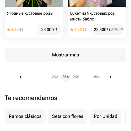
Ягодные кустовые розы
Букет из 9кустовых роз
мисти баблс
24 000
֏
22 500
֏
4.65
59
4.95
55
30 000
֏
Mostrar más
1
253
254
255
259
...
...
Te recomendamos
Ramos clásicos
Sets con flores
Por Unidad
F