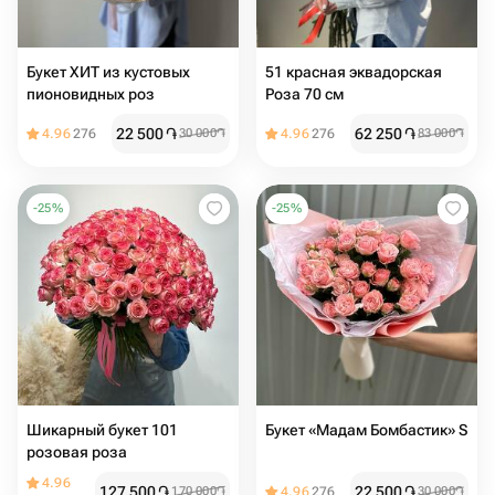
Букет ХИТ из кустовых
51 красная эквадорская
пионовидных роз
Роза 70 см
22 500
֏
62 250
֏
4.96
276
30 000
֏
4.96
276
83 000
֏
-
25
%
-
25
%
Шикарный букет 101
Букет «Мадам Бомбастик» S
розовая роза
4.96
127 500
֏
22 500
֏
170 000
֏
4.96
276
30 000
֏