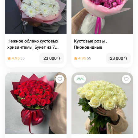
Нежное облако кустовых
Кустовые розы ,
хризантемы| Букет из 7
Пионовидные
белых кустовых хризантем
23 000
֏
23 000
֏
4.95
55
4.95
55
Балтика
-
25
%