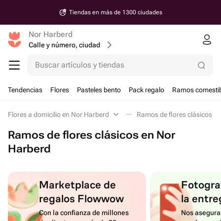
Tiendas en más de 1300 ciudades
Nor Harberd
Calle y número, ciudad
Buscar artículos y tiendas
Tendencias
Flores
Pasteles bento
Pack regalo
Ramos comestib
Flores a domicilio en Nor Harberd
Ramos de flores clásicos e
Ramos de flores clásicos en Nor
Harberd
Marketplace de
Fotograf
regalos Flowwow
la entre
Con la confianza de millones
Nos asegura