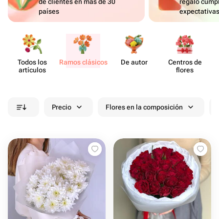
de clientes en más de 30
regalo cumpl
países
expectativa
Todos los
Ramos clásicos
De autor
Centros de
artículos
flores
Precio
Flores en la composición