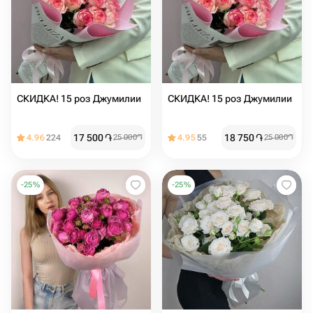
СКИДКА! 15 роз Джумилии
СКИДКА! 15 роз Джумилии
17 500
֏
18 750
֏
4.96
224
25 000
֏
4.95
55
25 000
֏
-
25
%
-
25
%