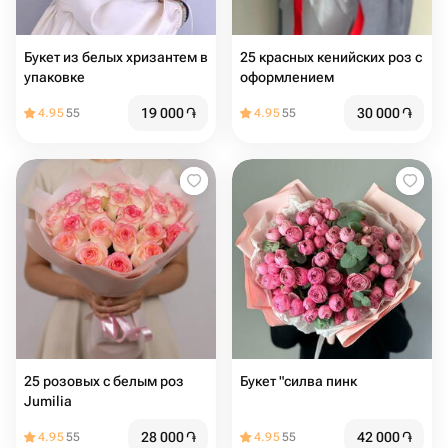
Букет из белых хризантем в
25 красных кенийских роз с
упаковке
оформлением
19 000
֏
30 000
֏
4.95
55
4.95
55
25 розовых с белым роз
Букет "силва пинк
Jumilia
28 000
֏
42 000
֏
4.95
55
4.95
55