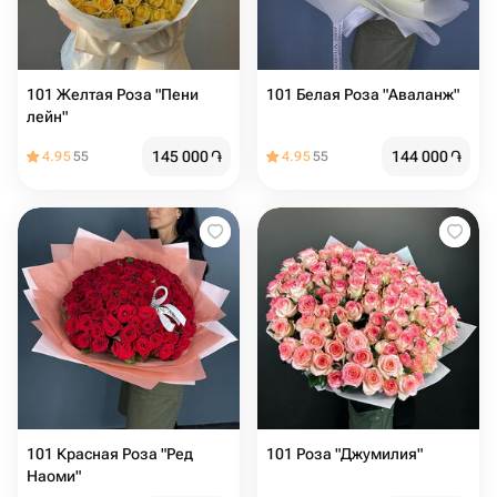
101 Желтая Роза "Пени
101 Белая Роза "Аваланж"
лейн"
145 000
֏
144 000
֏
4.95
55
4.95
55
101 Красная Роза "Ред
101 Роза "Джумилия"
Наоми"