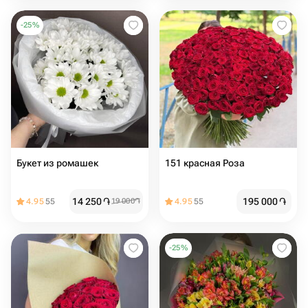
-
25
%
Букет из ромашек
151 красная Роза
14 250
֏
195 000
֏
4.95
55
19 000
֏
4.95
55
-
25
%