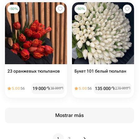
-
50
%
-
50
%
23 оранжевых тюльпанов
Букет 101 белый тюльпан
19 000
֏
135 000
֏
5.00
56
38 000
֏
5.00
56
270 000
֏
Mostrar más
1
2