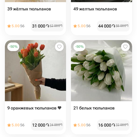
39 жёлтых тюльпанов
49 желтых тюльпанов
31 000
֏
44 000
֏
5.00
56
62 000
֏
5.00
56
88 000
֏
-
50
%
-
50
%
9 оранжевых тюльпанов 🧡
21 белых тюльпанов
12 000
֏
16 000
֏
5.00
56
24 000
֏
5.00
56
32 000
֏