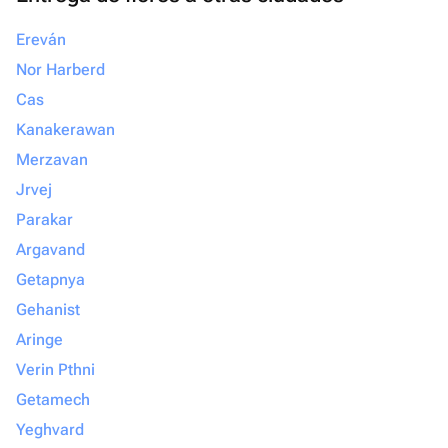
Ereván
Nor Harberd
Cas
Kanakerawan
Merzavan
Jrvej
Parakar
Argavand
Getapnya
Gehanist
Aringe
Verin Pthni
Getamech
Yeghvard