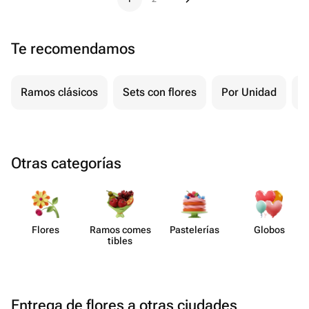
Te recomendamos
Ramos clásicos
Sets con flores
Por Unidad
F
Otras categorías
Flores
Ramos comes​
Paste​lerías
Globos
tibles
Entrega de flores a otras ciudades