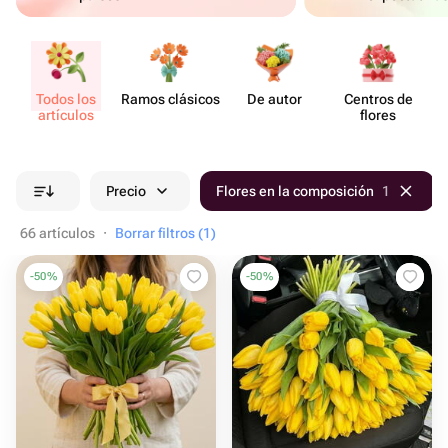
Todos los
Ramos clásicos
De autor
Centros de
artículos
flores
Precio
Flores en la composición
1
66 artículos
·
Borrar filtros (1)
-
50
%
-
50
%