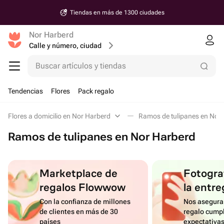
Tiendas en más de 1300 ciudades
Nor Harberd
Calle y número, ciudad
Buscar artículos y tiendas
Tendencias
Flores
Pack regalo
Flores a domicilio en Nor Harberd
Ramos de tulipanes en Nor
Ramos de tulipanes en Nor Harberd
Marketplace de
Fotograf
regalos Flowwow
la entre
Con la confianza de millones
Nos asegura
de clientes en más de 30
regalo cumpl
países
expectativa