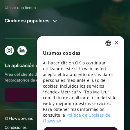
Ubicar una tienda
Ciudades populares
×
Usamos cookies
RUSSIAN
Al hacer clic en OK o continuar
ENGLISH
La aplicación es aún más práctica.
utilizando este sitio web, usted
UKRAINIAN
acepta el tratamiento de sus datos
Área del cliente del destinatario, más bonos por compras y
personales mediante el uso de
recordatorios de eventos
PORTUGUESE
cookies, incluidos los servicios
"Yandex Metrica" y "Top Mail.ru",
SPANISH
Descargar la aplicación
con el fin de analizar el uso del sitio
web y mejorar nuestros servicios.
HUNGARIAN
Para obtener más información,
ITALIAN
consulte la
Política de Cookies de
© Flowwow, inc
Flowwow
FRENCH
Condiciones