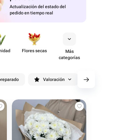
Actualización del estado del
pedido en tiempo real
nidad
Flores secas
Más
categorías
preparado
Valoración
cv/filters/name_fast_delive