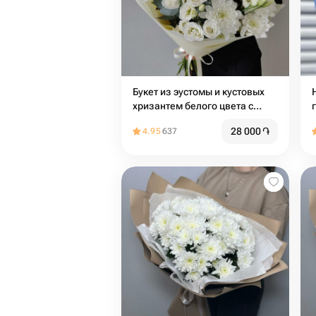
Букет из эустомы и кустовых
хризантем белого цвета с
веточками эвкалипта
28 000
֏
4.95
637