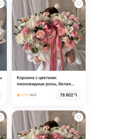
ы
Корзина с цветами:
пионовидные розы, белая
хризантема, диантус и веточки
78 802
֏
4.95
464
эвкалипта🌸Размер М