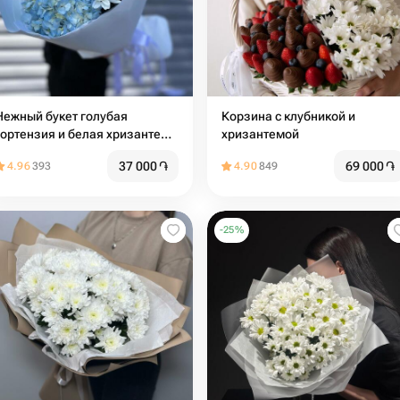
Нежный букет голубая
Корзина с клубникой и
гортензия и белая хризантема
хризантемой
☺️
37 000
֏
69 000
֏
4.96
393
4.90
849
-
25
%