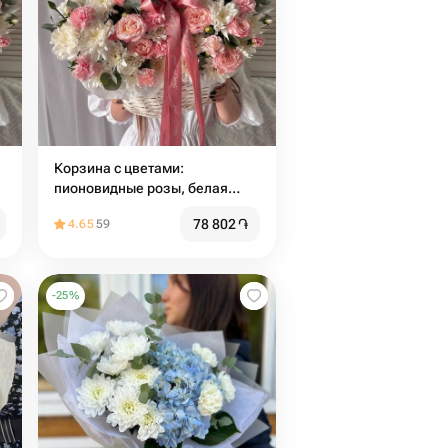
Корзина с цветами:
пионовидные розы, белая
и
хризантема, диантус и веточки
78 802
֏
4.65
59
эвкалипта🌸Размер М
-
25
%