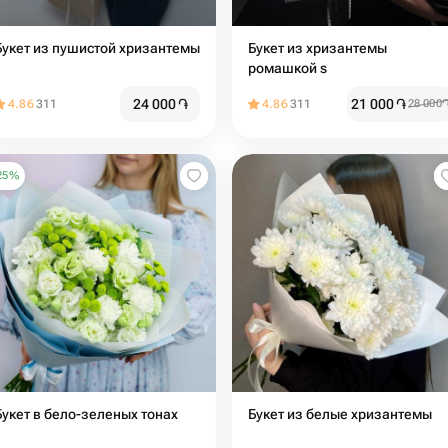
Букет из пушистой хризантемы
Букет из хризантемы
ромашкой s
24 000
֏
21 000
֏
4.86
311
4.86
311
28 000
25
%
Букет в бело-зеленых тонах
Букет из белые хризантемы