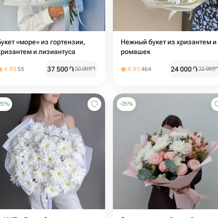
Букет «море» из гортензии,
Нежный букет из хризантем и
хризантем и лизиантуса
ромашек
37 500
֏
24 000
֏
4.95
55
50 000
֏
4.95
464
32 000
25
%
-
25
%