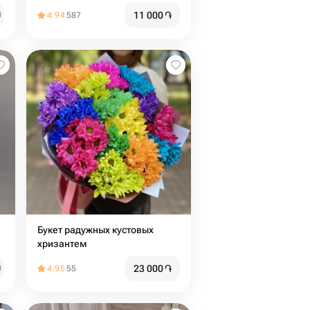
11 000
֏
֏
4.94
587
Букет радужных кустовых
хризантем
23 000
֏
֏
4.95
55