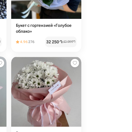
Букет с гортензией «Голубое
облако»
32 250
֏
֏
4.96
276
43 000
֏