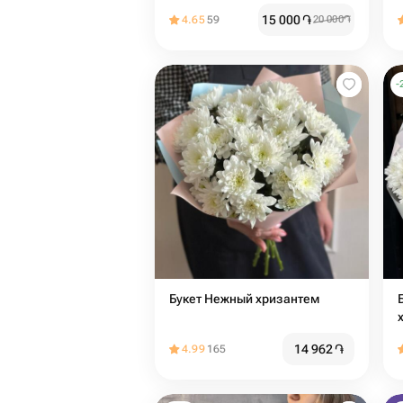
15 000
֏
4.65
59
20 000
֏
-
Букет Нежный хризантем
14 962
֏
4.99
165