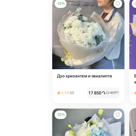
-
25
%
-
Дуо хризантем и эвкалипта
17 850
֏
4.95
55
23 800
֏
-
25
%