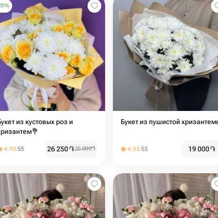
25
%
Букет из кустовых роз и
Букет из пушистой хризантем
хризантем💐
26 250
֏
19 000
֏
4.95
55
35 000
֏
4.95
55