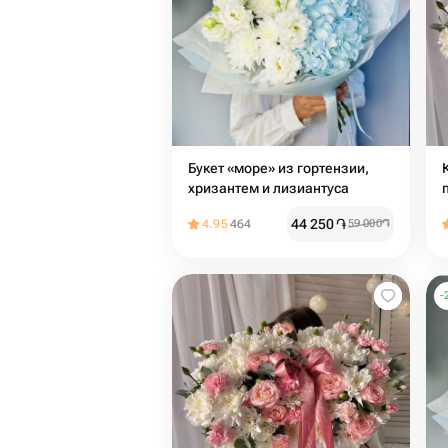
Букет «море» из гортензии,
хризантем и лизиантуса
44 250
֏
4.95
464
59 000
֏
-