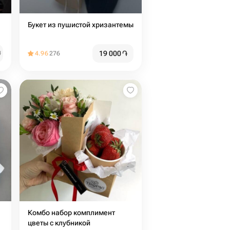
Букет из пушистой хризантемы
19 000
֏
֏
4.96
276
Комбо набор комплимент
цветы с клубникой