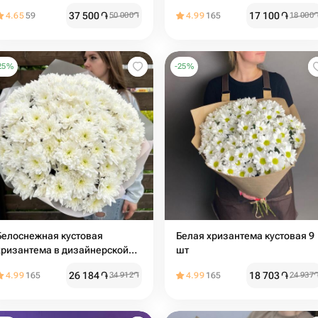
37 500
֏
17 100
֏
4.65
59
50 000
֏
4.99
165
18 000
25
%
-
25
%
Белоснежная кустовая
Белая хризантема кустовая 9
хризантема в дизайнерской
шт
упаковке
26 184
֏
18 703
֏
4.99
165
34 912
֏
4.99
165
24 937