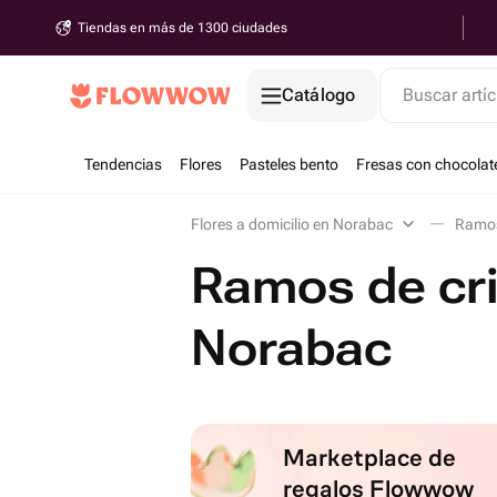
Tiendas en más de 1300 ciudades
Catálogo
Buscar artíc
Tendencias
Flores
Pasteles bento
Fresas con chocolat
Flores a domicilio en Norabac
Ramos
Ramos de cr
Norabac
Marketplace de
regalos Flowwow