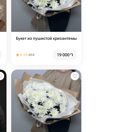
Букет из пушистой хризантемы
19 000
֏
4.95
464