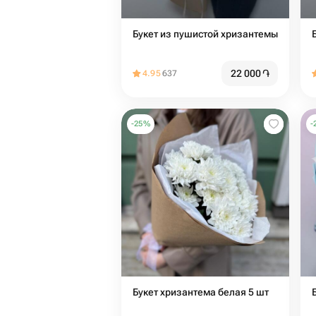
Букет из пушистой хризантемы
22 000
֏
4.95
637
-
25
%
-
Букет хризантема белая 5 шт