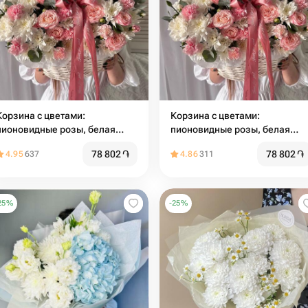
Корзина с цветами:
Корзина с цветами:
пионовидные розы, белая
пионовидные розы, белая
хризантема, диантус и веточки
хризантема, диантус и веточк
78 802
֏
78 802
֏
4.95
637
4.86
311
эвкалипта🌸Размер М
эвкалипта🌸Размер М
25
%
-
25
%