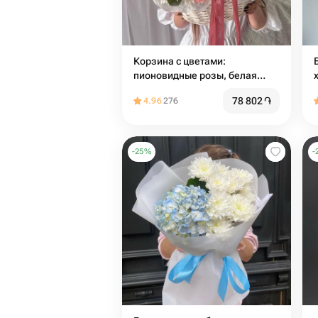
Корзина с цветами:
пионовидные розы, белая
хризантема, диантус и веточки
78 802
֏
4.96
276
эвкалипта🌸Размер М
-
25
%
-