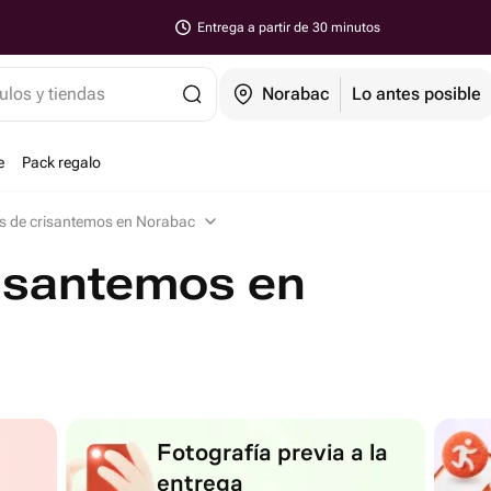
Entrega a partir de 30 minutos
ulos y tiendas
Norabac
Lo antes posible
e
Pack regalo
 de crisantemos en Norabac
isantemos en
Fotografía previa a la
entrega