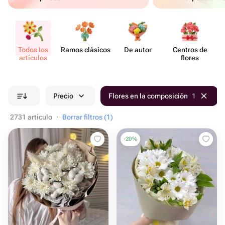
Todos los
Ramos clásicos
De autor
Centros de
artículos
flores
Precio
Flores en la composición
1
2731 artículo
·
Borrar filtros (1)
-
20
%