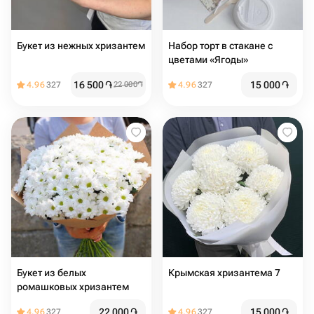
Букет из нежных хризантем
Набор торт в стакане с
цветами «Ягоды»
16 500
֏
15 000
֏
4.96
327
22 000
֏
4.96
327
Букет из белых
Крымская хризантема 7
ромашковых хризантем
22 000
֏
15 000
֏
4.96
327
4.96
327