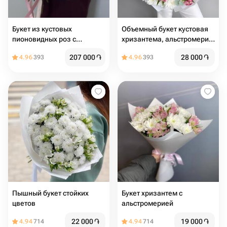
Букет из кустовых
Объемный букет кустовая
пионовидных роз с
хризантема, альстромерия
хлопком
и эвкалипт
207 000
֏
28 000
֏
4.96
393
4.96
393
Пышный букет стойких
Букет хризантем с
цветов
альстромерией
22 000
֏
19 000
֏
4.94
714
4.94
714