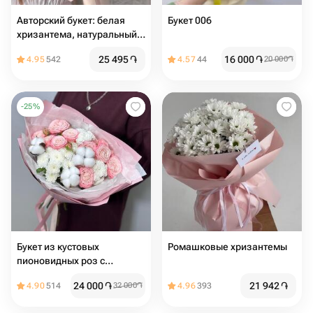
Авторский букет: белая
Букет 006
хризантема, натуральный
хлопок, лагурус
25 495
֏
16 000
֏
4.95
542
4.57
44
20 000
֏
-
25
%
Букет из кустовых
Ромашковые хризантемы
пионовидных роз с
хлопком
24 000
֏
21 942
֏
4.90
514
32 000
֏
4.96
393