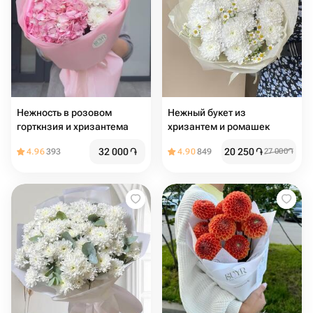
Нежность в розовом
Нежный букет из
горткнзия и хризантема
хризантем и ромашек
32 000
֏
20 250
֏
4.96
393
4.90
849
27 000
֏