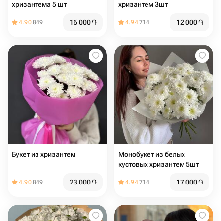
хризантема 5 шт
хризантем 3шт
16 000
֏
12 000
֏
4.90
849
4.94
714
Букет из хризантем
Монобукет из белых
кустовых хризантем 5шт
23 000
֏
17 000
֏
4.90
849
4.94
714