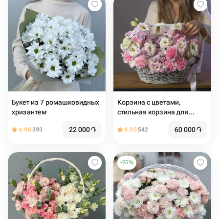
Букет из 7 ромашковидных
Корзина с цветами,
хризантем
стильная корзина для
девушки, нежная корзина с
22 000
֏
60 000
֏
4.96
393
4.95
542
цветами
-
25
%