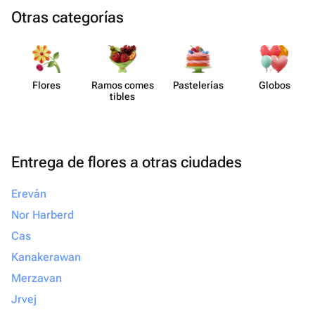
Otras categorías
Flores
Ramos comes​
Paste​lerías
Globos
tibles
Entrega de flores a otras ciudades
Ereván
Nor Harberd
Cas
Kanakerawan
Merzavan
Jrvej