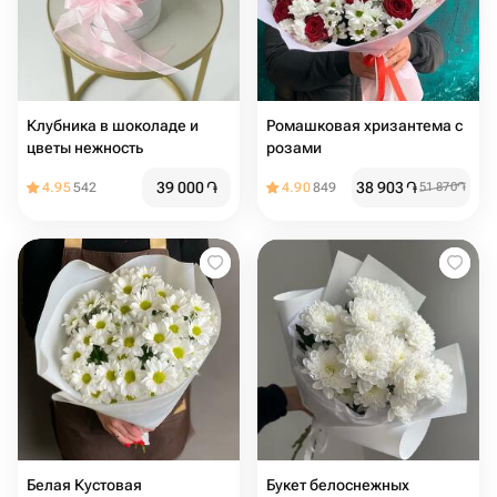
Клубника в шоколаде и
Ромашковая хризантема с
цветы нежность
розами
39 000
֏
38 903
֏
4.95
542
4.90
849
51 870
֏
Белая Кустовая
Букет белоснежных