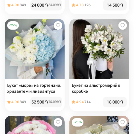
альстромерией
24 000
֏
14 500
֏
4.90
849
32 000
֏
4.73
126
-
25
%
Букет «море» из гортензии,
Букет из альстромерий в
хризантем и лизиантуса
коробке
52 500
֏
18 000
֏
4.90
849
70 000
֏
4.94
714
-
25
%