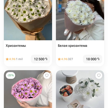
Хризантемы
Белая хризантема
12 500
֏
18 000
֏
4.96
1 mil
4.96
327
-
25
%