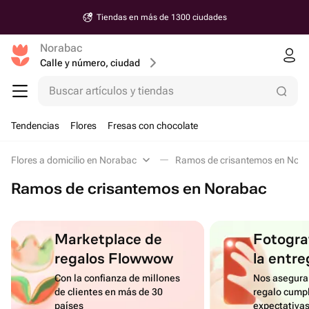
Tiendas en más de 1300 ciudades
Norabac
Calle y número, ciudad
Buscar artículos y tiendas
Tendencias
Flores
Fresas con chocolate
Flores a domicilio en Norabac
Ramos de crisantemos en Nor
Ramos de crisantemos en Norabac
Marketplace de
Fotograf
regalos Flowwow
la entre
Con la confianza de millones
Nos asegura
de clientes en más de 30
regalo cumpl
países
expectativa