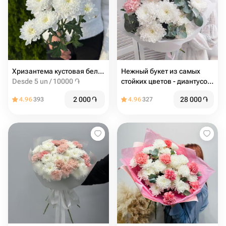
Хризантема кустовая белая
Нежный букет из самых
Desde 5 un / 10000 ֏
стойких цветов - диантусов
и хризантем с эвкалиптом
2 000
֏
28 000
֏
4.96
393
4.96
327