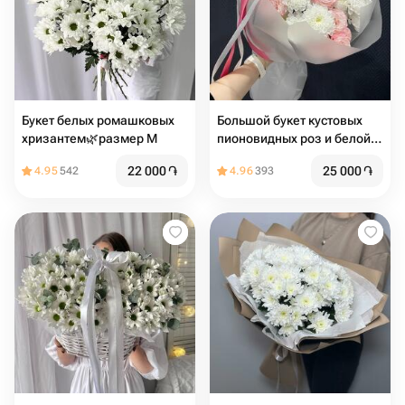
Букет белых ромашковых
Большой букет кустовых
хризантем🌿размер М
пионовидных роз и белой
хризантемы
22 000
֏
25 000
֏
4.95
542
4.96
393