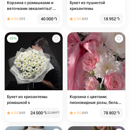
Корзина с ромашками и
Букет из пушистой
веточками эвкалипта🌿
хризантемы
Размер М
40 000
֏
18 952
֏
4.96
393
4.90
849
-
25
%
Букет из хризантемы
Корзина с цветами:
ромашкой s
пионовидные розы, белая
хризантема, диантус и
24 000
֏
78 802
֏
4.90
849
32 000
֏
4.90
849
веточки эвкалипта🌸
Размер М