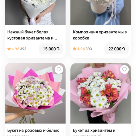
Нежный букет белая
Композиция хризантемы в
кустовая хризантема и
коробке
альстромерия
15 000
֏
22 000
֏
4.96
393
4.96
393
Букет из розовых и белых
Букет из хризантем и