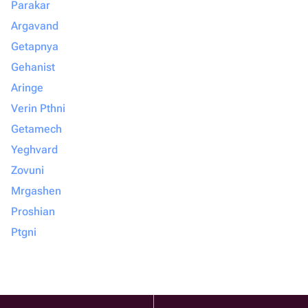
Parakar
Argavand
Getapnya
Gehanist
Aringe
Verin Pthni
Getamech
Yeghvard
Zovuni
Mrgashen
Proshian
Ptgni