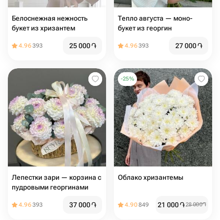
Белоснежная нежность
Тепло августа — моно-
букет из хризантем
букет из георгин
25 000
֏
27 000
֏
4.96
393
4.96
393
-
25
%
Лепестки зари — корзина с
Облако хризантемы
пудровыми георгинами
37 000
֏
21 000
֏
4.96
393
4.90
849
28 000
֏