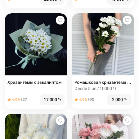
Хризантемы с эвкалиптом
Ромашковая хризантема ( белая )
Desde 5 un / 10000 ֏
17 000
֏
2 000
֏
4.96
327
4.96
393