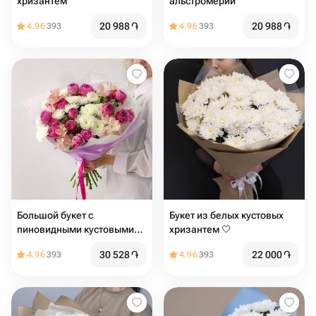
хризантем
альстромерий
20 988
֏
20 988
֏
4.96
393
4.96
393
Большой букет с
Букет из белых кустовых
пиновидными кустовыми
хризантем 🤍
розами и хризантемой
30 528
֏
22 000
֏
4.96
393
4.96
393