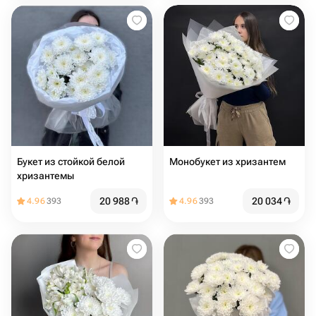
Букет из стойкой белой
Монобукет из хризантем
хризантемы
20 988
֏
20 034
֏
4.96
393
4.96
393