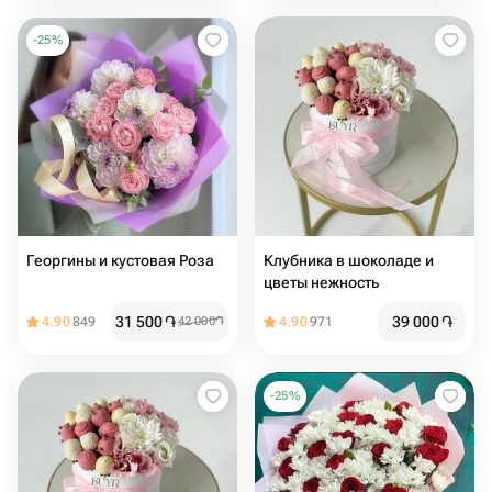
-
25
%
Георгины и кустовая Роза
Клубника в шоколаде и
цветы нежность
31 500
֏
39 000
֏
4.90
849
42 000
֏
4.90
971
-
25
%