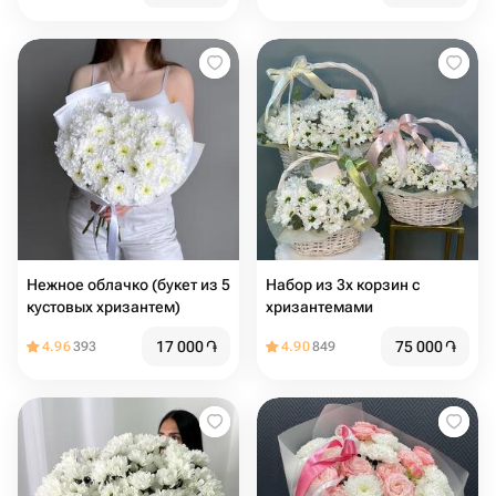
Нежное облачко (букет из 5
Набор из 3х корзин с
кустовых хризантем)
хризантемами
17 000
֏
75 000
֏
4.96
393
4.90
849