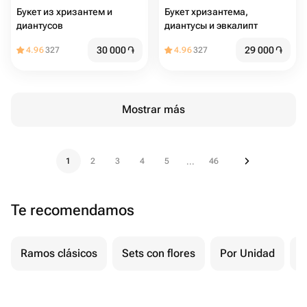
Букет из хризантем и
Букет хризантема,
диантусов
диантусы и эвкалипт
30 000
֏
29 000
֏
4.96
327
4.96
327
Mostrar más
1
2
3
4
5
46
...
Te recomendamos
Ramos clásicos
Sets con flores
Por Unidad
F