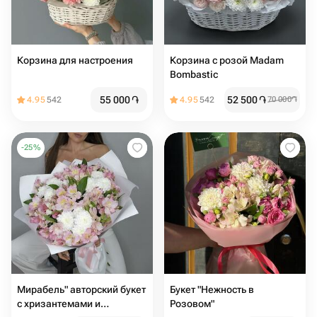
Корзина для настроения
Корзина с розой Madam
Bombastic
55 000
֏
52 500
֏
4.95
542
4.95
542
70 000
֏
-
25
%
Мирабель" авторский букет
Букет "Нежность в
с хризантемами и
Розовом"