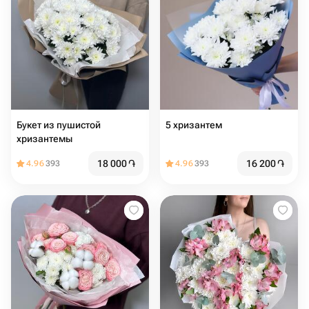
Букет из пушистой
5 хризантем
хризантемы
18 000
֏
16 200
֏
4.96
393
4.96
393