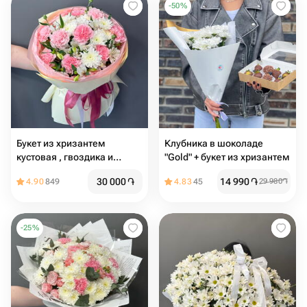
-
50
%
Букет из хризантем
Клубника в шоколаде
кустовая , гвоздика и
"Gold" + букет из хризантем
альстромерия fl
30 000
֏
14 990
֏
4.90
849
4.83
45
29 980
֏
-
25
%