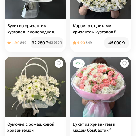
Букет из хризантем
Корзина с цветами
кустовая, пионовидная
хризантем кустовая fl
роза и гвоздик Fl
32 250
֏
46 000
֏
4.90
849
43 000
֏
4.90
849
-
25
%
Сумочка с ромашковой
Букет из хризантем и
хризантемой
мадам бомбастик fl