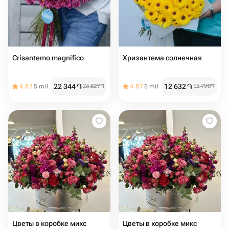
Crisantemo magnífico
Хризантема солнечная
22 344
֏
12 632
֏
4.87
5 mil
24 827
֏
4.87
5 mil
15 790
֏
Цветы в коробке микс
Цветы в коробке микс