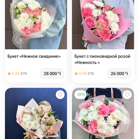
Букет «Нежное свидание»
Букет с пионовидной розой
«Нежность »
28 000
֏
26 000
֏
4.96
276
4.96
276
-
25
%