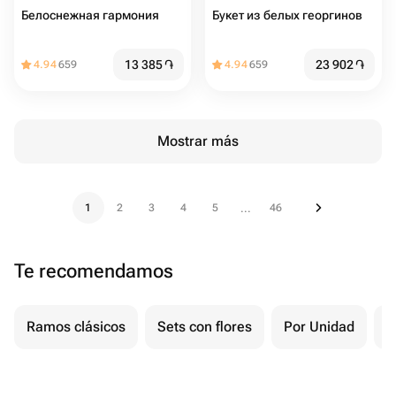
Белоснежная гармония
Букет из белых георгинов
13 385
֏
23 902
֏
4.94
659
4.94
659
Mostrar más
1
2
3
4
5
46
...
Te recomendamos
Ramos clásicos
Sets con flores
Por Unidad
F