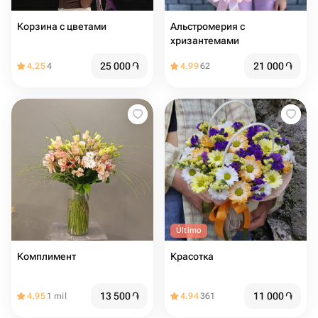
Корзина с цветами
Альстромерия с
хризантемами
25 000
֏
21 000
֏
4.25
4
4.99
62
Último
Комплимент
Красотка
13 500
֏
11 000
֏
4.95
1 mil
4.94
361