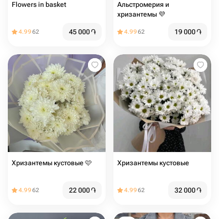
Flowers in basket
Альстромерия и
хризантемы 💜
45 000
֏
19 000
֏
4.99
62
4.99
62
Хризантемы кустовые 🩷
Хризантемы кустовые
22 000
֏
32 000
֏
4.99
62
4.99
62