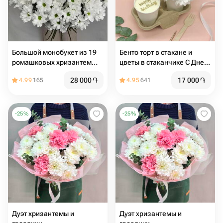
Большой монобукет из 19
Бенто торт в стакане и
ромашковых хризантем
цветы в стаканчике С Днем
под ленту
Рождения (хризантема,
28 000
֏
17 000
֏
4.99
165
4.95
641
альстромерия, роза)
-
25
%
-
25
%
Дуэт хризантемы и
Дуэт хризантемы и