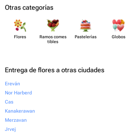
Otras categorías
Flores
Ramos comes​
Paste​lerías
Globos
tibles
Entrega de flores a otras ciudades
Ereván
Nor Harberd
Cas
Kanakerawan
Merzavan
Jrvej