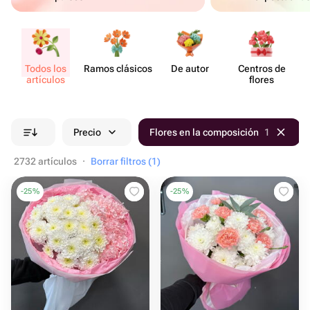
Todos los
Ramos clásicos
De autor
Centros de
artículos
flores
Precio
Flores en la composición
1
2732 artículos
·
Borrar filtros (1)
-
25
%
-
25
%