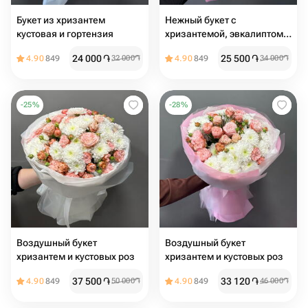
Букет из хризантем
Нежный букет с
кустовая и гортензия
хризантемой, эвкалиптом и
диантусом
24 000
֏
25 500
֏
4.90
849
32 000
֏
4.90
849
34 000
֏
-
25
%
-
28
%
Воздушный букет
Воздушный букет
хризантем и кустовых роз ️
хризантем и кустовых роз
37 500
֏
33 120
֏
4.90
849
50 000
֏
4.90
849
46 000
֏