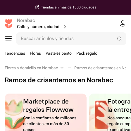
Tiendas en más de 1300 ciudades
Norabac
Calle y número, ciudad
Buscar artículos y tiendas
Tendencias
Flores
Pasteles bento
Pack regalo
Flores a domicilio en Norabac
Ramos de crisantemos en Nor
Ramos de crisantemos en Norabac
Marketplace de
Fotograf
regalos Flowwow
la entre
Con la confianza de millones
Nos asegura
de clientes en más de 30
regalo cumpl
países
expectativa