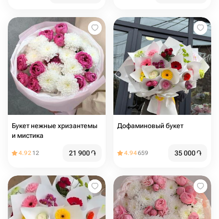
Букет нежные хризантемы
Дофаминовый букет
и мистика
21 900
֏
35 000
֏
4.92
12
4.94
659