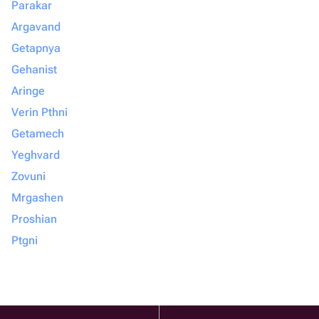
Parakar
Argavand
Getapnya
Gehanist
Aringe
Verin Pthni
Getamech
Yeghvard
Zovuni
Mrgashen
Proshian
Ptgni