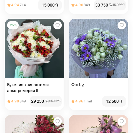
15 000
֏
33 750
֏
4.94
714
4.90
849
45 000
֏
-
25
%
Букет из хризантем и
Փունջ
альстромерия fl
29 250
֏
12 500
֏
4.90
849
39 000
֏
4.96
1 mil