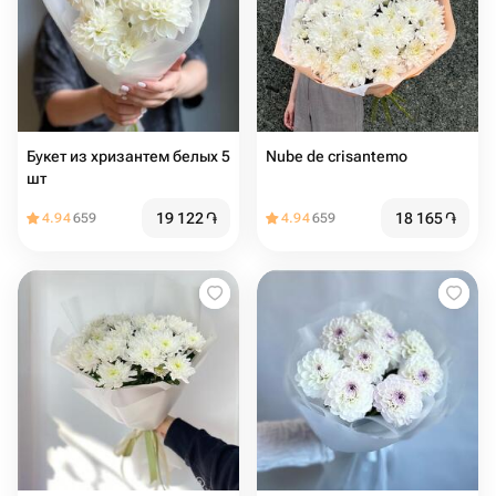
Букет из хризантем белых 5
Nube de crisantemo
шт
19 122
֏
18 165
֏
4.94
659
4.94
659