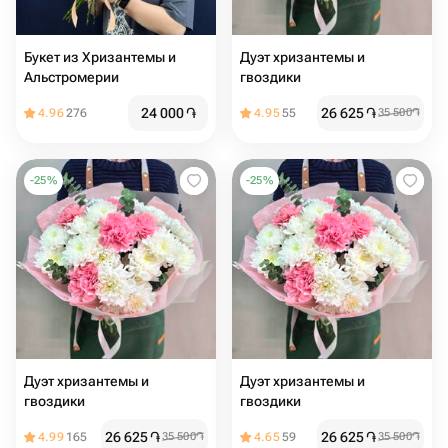
Букет из Хризантемы и
Дуэт хризантемы и
Альстромерии
гвоздики
24 000
֏
26 625
֏
4.96
276
4.95
55
35 500
֏
-
25
%
-
25
%
Дуэт хризантемы и
Дуэт хризантемы и
гвоздики
гвоздики
26 625
֏
26 625
֏
4.99
165
35 500
֏
4.65
59
35 500
֏