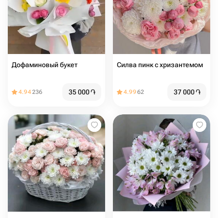
Дофаминовый букет
Силва пинк с хризантемом
35 000
֏
37 000
֏
4.94
236
4.99
62