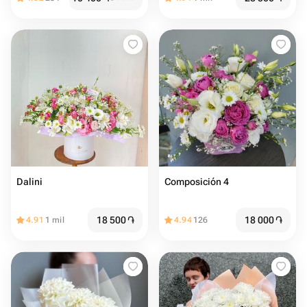
Dalini
Composición 4
18 500
֏
18 000
֏
4.91
1 mil
4.94
126