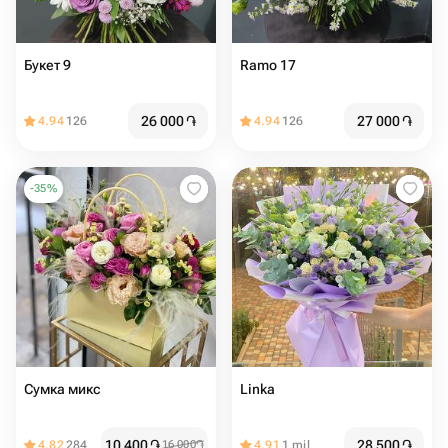
Букет 9
Ramo 17
26 000
֏
27 000
֏
4.94
126
4.94
126
-
35
%
Сумка микс
Linka
10 400
֏
28 500
֏
4.82
284
16 000
֏
4.91
1 mil