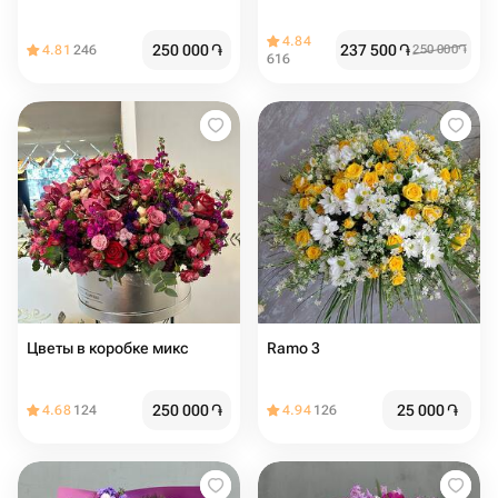
4.84
250 000
֏
237 500
֏
4.81
246
250 000
֏
616
Цветы в коробке микс
Ramo 3
250 000
֏
25 000
֏
4.68
124
4.94
126