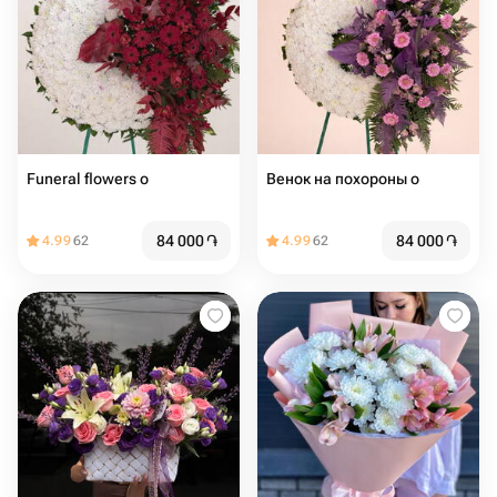
Funeral flowers о
Венок на похороны о
84 000
֏
84 000
֏
4.99
62
4.99
62