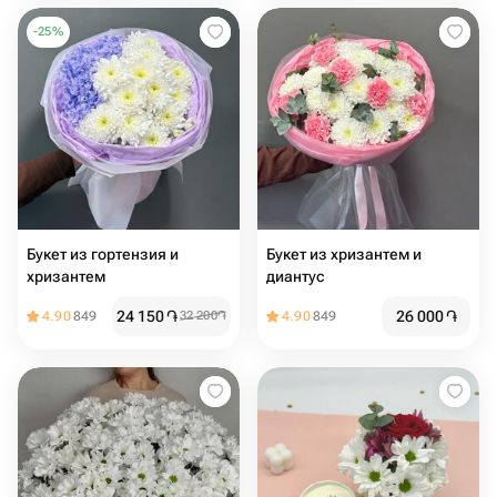
-
25
%
Букет из гортензия и
Букет из хризантем и
хризантем
диантус
24 150
֏
26 000
֏
4.90
849
32 200
֏
4.90
849