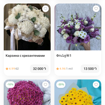
Карзина с хризантемами
Փունջ🌺1
32 000
֏
13 500
֏
4.99
62
4.96
1 mil
-
10
%
-
20
%