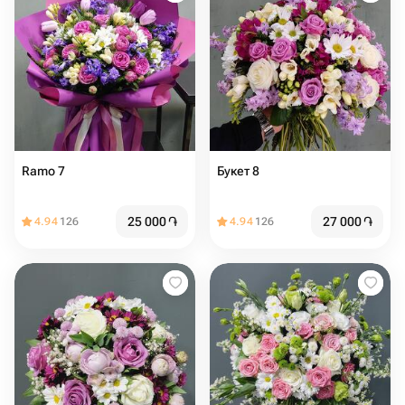
Ramo 7
Букет 8
25 000
֏
27 000
֏
4.94
126
4.94
126