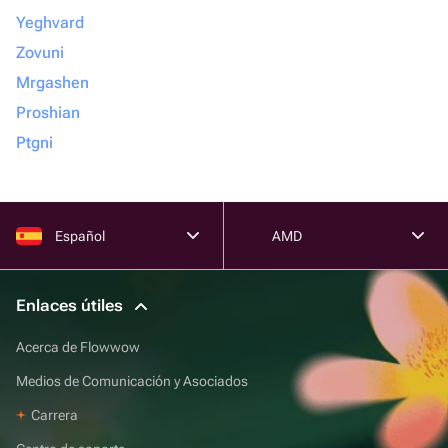
Yeghvard
Zovuni
Mrgashen
Proshian
Ptgni
Español
AMD
Enlaces útiles
Acerca de Flowwow
Medios de Comunicación y Asociados
Carrera