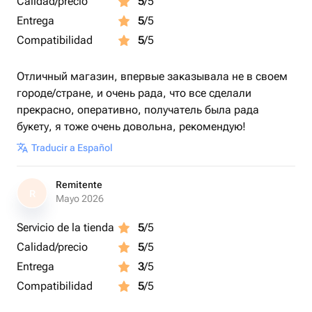
Calidad/precio
5
/5
Entrega
5
/5
Compatibilidad
5
/5
Отличный магазин, впервые заказывала не в своем
городе/стране, и очень рада, что все сделали
прекрасно, оперативно, получатель была рада
букету, я тоже очень довольна, рекомендую!
Traducir a Español
Remitente
R
Mayo 2026
Servicio de la tienda
5
/5
Calidad/precio
5
/5
Entrega
3
/5
Compatibilidad
5
/5