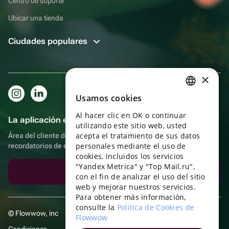
Centro de soporte
Ubicar una tienda
Ciudades populares
×
Usamos cookies
RUSSIAN
Al hacer clic en OK o continuar
ENGLISH
La aplicación es aún más práctica.
utilizando este sitio web, usted
UKRAINIAN
acepta el tratamiento de sus datos
Área del cliente del destinatario, más bonos por compras y
personales mediante el uso de
recordatorios de eventos
PORTUGUESE
cookies, incluidos los servicios
"Yandex Metrica" y "Top Mail.ru",
SPANISH
Descargar la aplicación
con el fin de analizar el uso del sitio
web y mejorar nuestros servicios.
HUNGARIAN
Para obtener más información,
ITALIAN
consulte la
Política de Cookies de
© Flowwow, inc
Flowwow
FRENCH
Condiciones