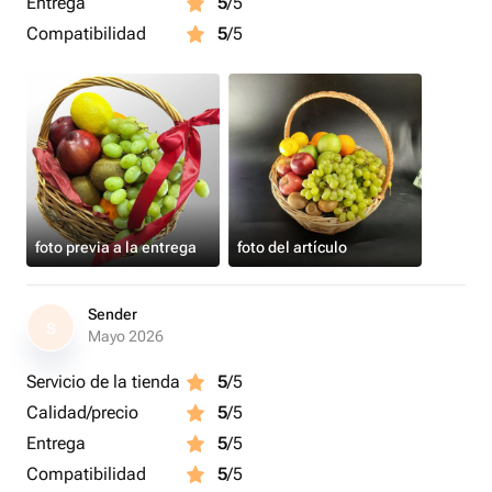
Entrega
5
/5
Примечание: Возможно незначительное изменение
Compatibilidad
5
/5
состава в зависимости от сезона и наличия фруктов.
Упаковка: Плетёная корзина с натуральным декором.
Срок годности: Рекомендуется употребить в течение 3-5
дней после получения.
foto previa a la entrega
foto del artículo
Sender
S
Mayo 2026
Servicio de la tienda
5
/5
Calidad/precio
5
/5
Entrega
5
/5
Compatibilidad
5
/5